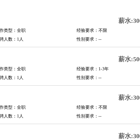
司机
驾校教练
带车司机
地铁司机
高铁司机
小车司机
快车司机
专车司机
薪水:30
度员
作类型：全职
经验要求：不限
报关员
买手
聘人数：1人
性别要求：--
精算师
契约管理
保险内勤
学徒
咖啡师
茶艺师
迎宾
薪水:50
理
酒店管家
导游
旅游顾问
签证专员
订票员
试睡师
作类型：全职
经验要求：1-3年
管理
店长
聘人数：1人
性别要求：--
美体师
美容顾问
美容助理
美容店长
宠物美容
薪水:30
场务
群众演员
音效师
灯光师
编剧
主播
程师
运维工程师
技术支持
硬件工程师
系统工程师
通信工程师
数据工程
作类型：全职
经验要求：不限
品经理
聘人数：1人
产品实习生
SEO
性别要求：--
师
送水工
家庭管家
薪水:30