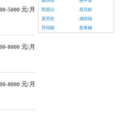
巫玥佳
燕平望
00-5000 元/月
郎思沁
居旦皓
莫芳欣
成绍福
乔绍硕
焦寒楠
00-8000 元/月
00-8000 元/月