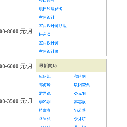
项目经理
项目经理储备
室内设计
室内设计师助理
00-8000 元/月
快递员
室内设计师
室内设计师
00-6000 元/月
最新简历
应信旭
尧绮丽
郎何峰
欧阳莹桑
孟晋德
令岚羽
00-3500 元/月
季鸿刚
赫惠歆
植章睿
郗若菱
路果杭
佘沐娇