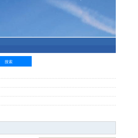
泥工
钢筋工
纺织工
管道工
样衣工
装卸工