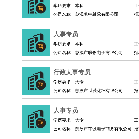
物业管理
：
物业维修
物业管理
物业招商
物业经理
学历要求：本科
工
淘宝/网店
：
淘宝客服
淘宝美工
淘宝店长
淘宝推广
淘宝装
公司名称：慈溪凯中轴承有限公司
招
财务/会计
：
会计
财务
出纳
审计
税务
财务分析
成本管理
教育/培训
：
教师
家教
幼教
教学管理
学术研究
培训策划
人事专员
银行/证券
：
理财顾问
证券分析
银行柜员
拍卖师
操盘手
银
学历要求：本科
工
律师/法务
：
律师
律师助理
法务专员
专利顾问
合同管理
公司名称：慈溪市联创电子有限公司
招
广告/咨询
：
文案
广告制作
咨询顾问
创意总监
广告策划
会
美术/设计
：
服装设计
平面设计
美编
家具设计
美术老师
室
行政人事专员
编辑/出版
：
编辑
记者
出版
发行
专栏作家
排版设计
学历要求：大专
工
翻译/语言
：
英语翻译
日语翻译
俄语翻译
韩语翻译
法语翻
公司名称：慈溪市世茂化纤有限公司
招
医疗/药剂
：
医生
护士
药剂师
理疗师
导医
营养师
心理医
运动/健身
：
健身教练
瑜伽教练
舞蹈老师
游泳教练
台球教
人事专员
环境保护
：
污水处理
环保检测
环境管理
环境绿化
水质检
政府公务
：
学历要求：大专
工
公司名称：慈溪市芊诚电子商务有限公司
招
房地产
：
房产销售
置业顾问
房产客服
房产策划
房产店
建筑/装修
：
土木工程
工程监理
造价师
安全专员
项目管理