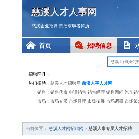
慈溪人才人事网
慈溪企业招聘
慈溪求职者简历
首页
招聘信息
招聘区县：
热门招聘：
慈溪人才招聘网
慈溪人事人才网
销售
：
销售代表
电话销售
销售经理
销售顾问
汽车销
市场
：
市场专员
市场经理
市场拓展
市场调研
市场策
客服
：
客服专员
电话客服
客服经理
售后服务
客户关
公关
：
公关员
公关经理
媒介专员
媒介经理
会展专员
技工/工人
：
普工
电工
木工
钳工
焊工
钣金工
锅炉工
油漆
当前位置：
慈溪人才网招聘网
>
慈溪人事专员人才招聘
生产/研发
：
质量管理
生产组长
车间主任
工艺设计
生产总