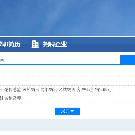
求职简历
招聘企业
售
销售总监
医药销售
网络销售
区域销售
客户经理
销售顾问
划
策划经理
系
客服总监
展开
工
缝纫工
维修工
水暖工
车工
叉车工
手机维修
电梯工
操作工
包装工
水
监
高级工程师