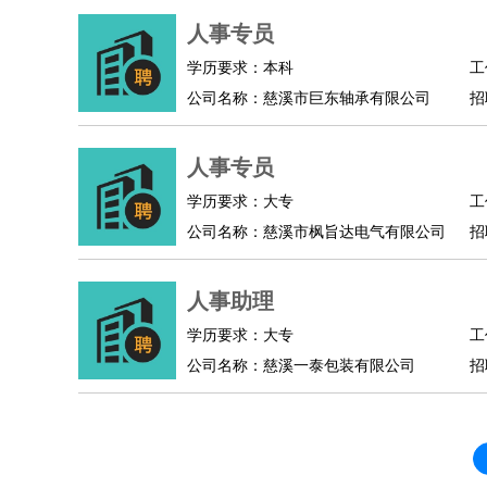
人事/行政
：
文员
前台
秘书
人事专员
人事经理
行政助理
人事专员
高级管理
：
总监
总裁助理
副总裁
总经理
合伙人
CEO
CT
学历要求：本科
工
农林牧渔
：
养殖人员
饲养业务
农艺师
畜牧师
饲料研发
公司名称：慈溪市巨东轴承有限公司
招
好玩职业
：
酒店试睡员
美食品尝师
旅游体验师
职业拥抱
人事专员
学历要求：大专
工
公司名称：慈溪市枫旨达电气有限公司
招
人事助理
学历要求：大专
工
公司名称：慈溪一泰包装有限公司
招