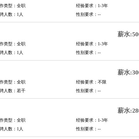
作类型：全职
经验要求：1-3年
修
淘宝策划
淘宝模特
聘人数：1人
性别要求：--
课程顾问
薪水:50
行经理
信贷管理
作类型：全职
经验要求：1-3年
聘人数：1人
性别要求：--
展策划
婚礼策划
媒介策划
咨询经理
客户主管
摄影师
内设计
包装设计
动画设计
珠宝设计
店面设计
UI设计
薪水:30
作类型：全职
经验要求：不限
译
德语翻译
小语种
聘人数：若干
性别要求：--
生
中医
练
高尔夫助理
体育解说员
体育记者
足球教练
薪水:28
测员
作类型：全职
经验要求：1-3年
聘人数：1人
性别要求：--
员
房产中介
房产内勤
房产评估师
园林设计
测绘员
建筑工
装修工