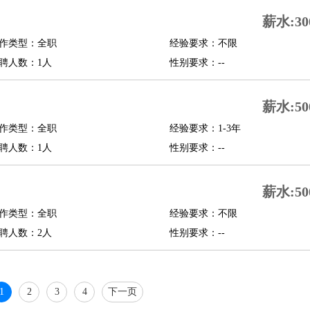
行政主管
招聘专员
招聘经理
猎头顾问
培训专员
薪水:30
O
CFO
CPO
作类型：全职
经验要求：不限
聘人数：1人
性别要求：--
师
酒店试睡员
狗粮试吃员
手模
陪跑族
网购砍价师
色彩搭配师
品酒师
薪水:50
作类型：全职
经验要求：1-3年
聘人数：1人
性别要求：--
薪水:50
作类型：全职
经验要求：不限
聘人数：2人
性别要求：--
1
2
3
4
下一页