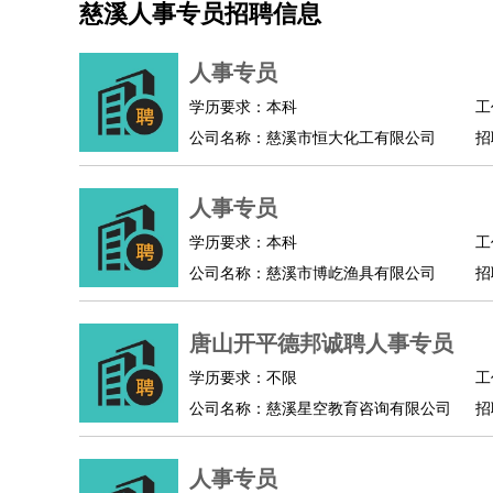
慈溪人事专员招聘信息
机械/仪表
：
机械工程
仪器仪表
机电
版图设计
司机
：
商务司机
客车司机
货车司机
出租车司机
班车
人事专员
物流/仓储
：
快递员
仓库管理
搬运工
物流专员
物流经理
调
学历要求：本科
工
贸易/采购
：
外贸专员
外贸经理
采购员
采购经理
商务专员
公司名称：慈溪市恒大化工有限公司
招
保险/理赔
：
保险推销
保险顾问
核保理赔
保险经纪人
保险
餐饮类
：
厨师
服务员
传菜员
面点师
洗碗工
后厨
杂工
人事专员
酒店/旅游
：
酒店前台
酒店服务员
行李员
大堂经理
酒店管
学历要求：本科
工
超市/销售
：
促销导购
营业员
收银员
理货员
食品加工
品类
公司名称：慈溪市博屹渔具有限公司
招
美容/美发
：
发型师
美容师
化妆师
美甲师
美发助理
洗头工
保健/按摩
：
按摩师
针灸推拿
足疗师
搓澡工
盲人按摩
唐山开平德邦诚聘人事专员
娱乐/影视
：
礼仪
调酒师
摄影师
主持人
配音员
后期制作
技术开发
：
程序员
网页设计
技术专员
软件工程师
测试工
学历要求：不限
工
产品管理
：
产品经理
公司名称：慈溪星空教育咨询有限公司
产品运营
产品助理
项目经理
高级产
招
电子/电气
：
无线电
电路工程
自动化
电子维修
产品工艺
家政/安保
：
保洁
保姆
保安
月嫂
钟点工
洗衣工
护工
育婴
人事专员