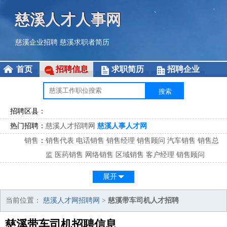
慈溪人才人事网
慈溪企业招聘
慈溪求职者简历
首页
招聘信息
求职简历
招聘企业
招聘区县：
热门招聘：
慈溪人才招聘网
慈溪人事人才网
销售
：
销售代表
电话销售
销售经理
销售顾问
汽车销售
销售总
监
医药销售
网络销售
区域销售
客户经理
销售顾问
市场
：
市场专员
市场经理
市场拓展
市场调研
市场策划
策划经
展开
理
客服
：
客服专员
电话客服
客服经理
售后服务
客户关系
客服总
当前位置：
慈溪人才网招聘网
>
慈溪带车司机人才招聘
监
慈溪带车司机招聘信息