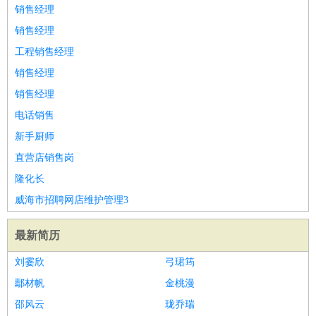
师
茶艺师
迎宾
销售经理
酒店/旅游
：
酒店前台
酒店服务员
行李员
大堂经理
酒店管理
酒店管
销售经理
家
导游
旅游顾问
签证专员
订票员
试睡师
工程销售经理
超市/销售
：
促销导购
营业员
收银员
理货员
食品加工
品类管理
店长
销售经理
美容/美发
：
发型师
美容师
化妆师
美甲师
美发助理
洗头工
美体师
销售经理
美容顾问
美容助理
美容店长
宠物美容
电话销售
保健/按摩
：
按摩师
针灸推拿
足疗师
搓澡工
盲人按摩
新手厨师
娱乐/影视
：
礼仪
调酒师
摄影师
主持人
配音员
后期制作
场务
群众
直营店销售岗
演员
音效师
灯光师
编剧
主播
隆化长
技术开发
：
程序员
网页设计
技术专员
软件工程师
测试工程师
运维
威海市招聘网店维护管理3
工程师
技术支持
硬件工程师
系统工程师
通信工程师
数
据工程师
前端工程师
APP开发
算法工程师
最新简历
产品管理
：
产品经理
产品运营
产品助理
项目经理
高级产品经理
产
刘霎欣
弓珺筠
品实习生
SEO
鄢材帆
金桃漫
电子/电气
：
无线电
电路工程
自动化
电子维修
产品工艺
邵风云
珑乔瑞
家政/安保
：
保洁
保姆
保安
月嫂
钟点工
洗衣工
护工
育婴师
送水工