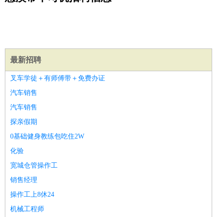
公关
：
公关员
公关经理
媒介专员
媒介经理
会展专员
技工/工人
：
普工
电工
木工
钳工
焊工
钣金工
锅炉工
油漆工
缝纫工
维修工
水暖工
车工
叉车工
手机维修
电梯工
操作工
包
装工
水泥工
钢筋工
纺织工
管道工
样衣工
装卸工
生产/研发
：
质量管理
生产组长
车间主任
工艺设计
生产总监
高级工
最新招聘
程师
叉车学徒＋有师傅带＋免费办证
机械/仪表
：
机械工程
仪器仪表
机电
版图设计
汽车销售
司机
：
商务司机
客车司机
货车司机
出租车司机
班车司机
驾校
汽车销售
教练
带车司机
地铁司机
高铁司机
小车司机
快车司机
专
探亲假期
车司机
0基础健身教练包吃住2W
物流/仓储
：
快递员
仓库管理
搬运工
物流专员
物流经理
调度员
化验
贸易/采购
：
外贸专员
外贸经理
采购员
采购经理
商务专员
报关员
买
宽城仓管操作工
手
保险/理赔
销售经理
：
保险推销
保险顾问
核保理赔
保险经纪人
保险精算师
契
约管理
保险内勤
操作工上8休24
餐饮类
：
厨师
服务员
传菜员
面点师
洗碗工
后厨
杂工
学徒
咖啡
机械工程师