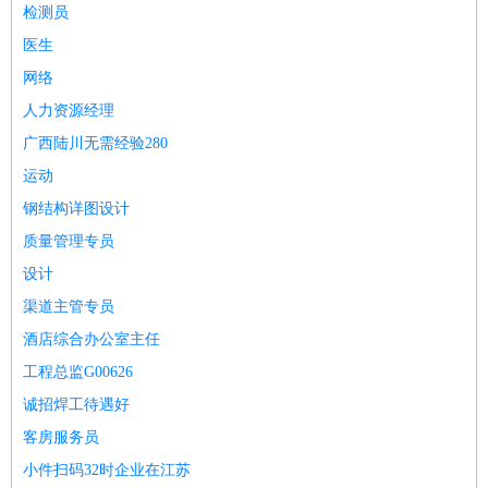
检测员
医疗/药剂
：
医生
护士
药剂师
理疗师
导医
营养师
心理医生
中医
医生
运动/健身
：
健身教练
瑜伽教练
舞蹈老师
游泳教练
台球教练
高尔夫
网络
助理
体育解说员
体育记者
足球教练
人力资源经理
环境保护
：
污水处理
环保检测
环境管理
环境绿化
水质检测员
广西陆川无需经验280
政府公务
：
运动
房地产
：
房产销售
置业顾问
房产客服
房产策划
房产店员
房产中
钢结构详图设计
介
房产内勤
房产评估师
质量管理专员
建筑/装修
：
土木工程
工程监理
造价师
安全专员
项目管理
园林设计
设计
测绘员
建筑工
装修工
渠道主管专员
人事/行政
：
文员
前台
秘书
人事专员
人事经理
行政助理
行政主管
酒店综合办公室主任
招聘专员
招聘经理
猎头顾问
培训专员
工程总监G00626
高级管理
：
总监
总裁助理
副总裁
总经理
合伙人
CEO
CTO
CFO
诚招焊工待遇好
CPO
农林牧渔
：
养殖人员
饲养业务
农艺师
畜牧师
饲料研发
客房服务员
好玩职业
：
酒店试睡员
美食品尝师
旅游体验师
职业拥抱师
酒店试
小件扫码32时企业在江苏