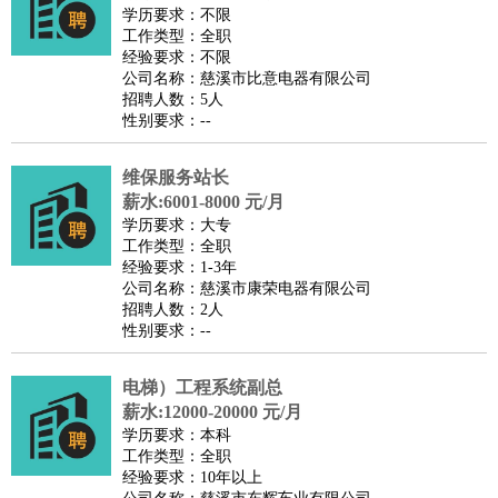
师
茶艺师
迎宾
学历要求：不限
工作类型：全职
酒店/旅游
：
酒店前台
酒店服务员
行李员
大堂经理
酒店管理
酒店管
经验要求：不限
家
导游
旅游顾问
签证专员
订票员
试睡师
公司名称：慈溪市比意电器有限公司
招聘人数：5人
超市/销售
：
促销导购
营业员
收银员
理货员
食品加工
品类管理
店长
性别要求：--
美容/美发
：
发型师
美容师
化妆师
美甲师
美发助理
洗头工
美体师
美容顾问
美容助理
美容店长
宠物美容
维保服务站长
保健/按摩
：
按摩师
薪水:6001-8000 元/月
针灸推拿
足疗师
搓澡工
盲人按摩
学历要求：大专
娱乐/影视
：
礼仪
调酒师
摄影师
主持人
配音员
后期制作
场务
群众
工作类型：全职
演员
音效师
灯光师
编剧
主播
经验要求：1-3年
公司名称：慈溪市康荣电器有限公司
技术开发
：
程序员
网页设计
技术专员
软件工程师
测试工程师
运维
招聘人数：2人
工程师
技术支持
硬件工程师
系统工程师
通信工程师
数
性别要求：--
据工程师
前端工程师
APP开发
算法工程师
电梯）工程系统副总
产品管理
：
产品经理
产品运营
产品助理
项目经理
高级产品经理
产
薪水:12000-20000 元/月
品实习生
SEO
学历要求：本科
电子/电气
：
无线电
电路工程
自动化
电子维修
产品工艺
工作类型：全职
经验要求：10年以上
家政/安保
：
保洁
保姆
保安
月嫂
钟点工
洗衣工
护工
育婴师
送水工