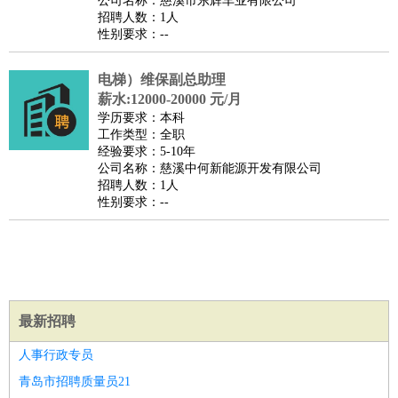
公司名称：慈溪市东辉车业有限公司
家庭管家
招聘人数：1人
性别要求：--
物业管理
：
物业维修
物业管理
物业招商
物业经理
淘宝/网店
：
淘宝客服
淘宝美工
淘宝店长
淘宝推广
淘宝装修
淘宝策
电梯）维保副总助理
划
淘宝模特
薪水:12000-20000 元/月
财务/会计
：
会计
学历要求：本科
财务
出纳
审计
税务
财务分析
成本管理
工作类型：全职
教育/培训
：
教师
家教
幼教
教学管理
学术研究
培训策划
课程顾问
经验要求：5-10年
公司名称：慈溪中何新能源开发有限公司
银行/证券
：
理财顾问
证券分析
银行柜员
拍卖师
操盘手
银行经理
信
招聘人数：1人
贷管理
性别要求：--
律师/法务
：
律师
律师助理
法务专员
专利顾问
合同管理
广告/咨询
：
文案
广告制作
咨询顾问
创意总监
广告策划
会展策划
婚
礼策划
媒介策划
咨询经理
客户主管
摄影师
美术/设计
：
服装设计
平面设计
美编
家具设计
美术老师
室内设计
包
最新招聘
装设计
动画设计
珠宝设计
店面设计
UI设计
编辑/出版
：
编辑
记者
出版
发行
专栏作家
排版设计
人事行政专员
翻译/语言
：
英语翻译
日语翻译
俄语翻译
韩语翻译
法语翻译
德语翻
青岛市招聘质量员21
译
小语种