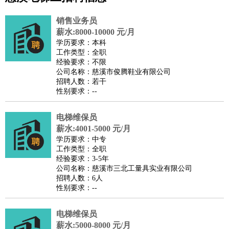
公关
：
公关员
公关经理
媒介专员
媒介经理
会展专员
技工/工人
：
普工
电工
木工
钳工
焊工
钣金工
锅炉工
油漆工
缝纫工
销售业务员
维修工
水暖工
车工
叉车工
手机维修
电梯工
操作工
包
薪水:8000-10000 元/月
学历要求：本科
装工
水泥工
钢筋工
纺织工
管道工
样衣工
装卸工
工作类型：全职
生产/研发
：
质量管理
生产组长
车间主任
工艺设计
生产总监
高级工
经验要求：不限
公司名称：慈溪市俊腾鞋业有限公司
程师
招聘人数：若干
机械/仪表
：
机械工程
仪器仪表
机电
版图设计
性别要求：--
司机
：
商务司机
客车司机
货车司机
出租车司机
班车司机
驾校
教练
电梯维保员
带车司机
地铁司机
高铁司机
小车司机
快车司机
专
薪水:4001-5000 元/月
车司机
学历要求：中专
物流/仓储
：
快递员
仓库管理
搬运工
物流专员
物流经理
调度员
工作类型：全职
经验要求：3-5年
贸易/采购
：
外贸专员
外贸经理
采购员
采购经理
商务专员
报关员
买
公司名称：慈溪市三北工量具实业有限公司
手
招聘人数：6人
性别要求：--
保险/理赔
：
保险推销
保险顾问
核保理赔
保险经纪人
保险精算师
契
约管理
保险内勤
电梯维保员
餐饮类
：
厨师
服务员
传菜员
面点师
洗碗工
后厨
杂工
学徒
咖啡
薪水:5000-8000 元/月