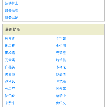
睡员
狗粮试吃员
手模
陪跑族
网购砍价师
色彩搭配师
品
招聘护士
酒师
财务经理
财务出纳
最新简历
家嘉柔
党巧茹
彭星棋
金伯明
田榆霞
元碧薇
兀章震
魏兰芸
广燕芙
卜裕伦
禹西博
赵曼倚
佟秋风
匡花榆
公星齐
同柳菲
陆伯奇
赫若业
来贤来
鲁绍义