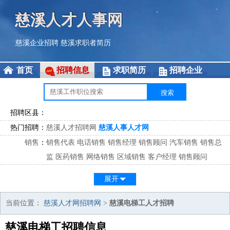
慈溪人才人事网
慈溪企业招聘
慈溪求职者简历
首页
招聘信息
求职简历
招聘企业
招聘区县：
热门招聘：
慈溪人才招聘网
慈溪人事人才网
销售
：
销售代表
电话销售
销售经理
销售顾问
汽车销售
销售总
监
医药销售
网络销售
区域销售
客户经理
销售顾问
市场
：
市场专员
市场经理
市场拓展
市场调研
市场策划
策划经
展开
理
客服
：
客服专员
电话客服
客服经理
售后服务
客户关系
客服总
当前位置：
慈溪人才网招聘网
>
慈溪电梯工人才招聘
监
慈溪电梯工招聘信息