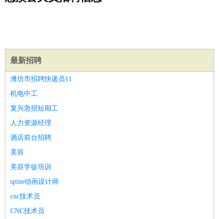
公关
：
公关员
公关经理
媒介专员
媒介经理
会展专员
技工/工人
：
普工
电工
木工
钳工
焊工
钣金工
锅炉工
油漆工
缝纫工
维修工
水暖工
车工
叉车工
手机维修
电梯工
操作工
包
装工
水泥工
钢筋工
纺织工
管道工
样衣工
装卸工
生产/研发
：
质量管理
生产组长
车间主任
工艺设计
生产总监
高级工
最新招聘
程师
潍坊市招聘快递员11
机械/仪表
：
机械工程
仪器仪表
机电
版图设计
机电中工
司机
：
商务司机
客车司机
货车司机
出租车司机
班车司机
驾校
复兴急招短期工
教练
带车司机
地铁司机
高铁司机
小车司机
快车司机
专
人力资源经理
车司机
酒店前台招聘
物流/仓储
：
快递员
仓库管理
搬运工
物流专员
物流经理
调度员
美容
贸易/采购
：
外贸专员
外贸经理
采购员
采购经理
商务专员
报关员
买
美容学徒培训
手
保险/理赔
spine动画设计师
：
保险推销
保险顾问
核保理赔
保险经纪人
保险精算师
契
约管理
保险内勤
cnc技术员
餐饮类
：
厨师
服务员
传菜员
面点师
洗碗工
后厨
杂工
学徒
咖啡
CNC技术员