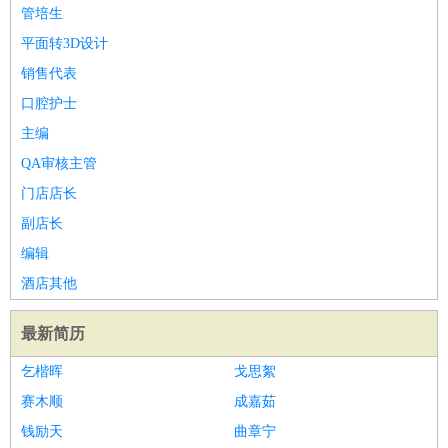
师
茶艺师
迎宾
管培生
酒店/旅游
：
酒店前台
酒店服务员
行李员
大堂经理
酒店管理
酒店管
平面转3D设计
家
导游
旅游顾问
签证专员
订票员
试睡师
销售代表
超市/销售
：
促销导购
营业员
收银员
理货员
食品加工
品类管理
店长
口腔护士
美容/美发
：
发型师
美容师
化妆师
美甲师
美发助理
洗头工
美体师
主编
美容顾问
美容助理
美容店长
宠物美容
QA审核主管
保健/按摩
：
按摩师
针灸推拿
足疗师
搓澡工
盲人按摩
门店店长
娱乐/影视
：
礼仪
调酒师
摄影师
主持人
配音员
后期制作
场务
群众
副店长
演员
音效师
灯光师
编剧
主播
编辑
技术开发
：
程序员
网页设计
技术专员
软件工程师
测试工程师
运维
酒店其他
工程师
技术支持
硬件工程师
系统工程师
通信工程师
数
据工程师
前端工程师
APP开发
算法工程师
最新简历
产品管理
：
产品经理
产品运营
产品助理
项目经理
高级产品经理
产
乞楷晖
戈思絮
品实习生
SEO
赛木顺
成嘉茹
电子/电气
：
无线电
电路工程
自动化
电子维修
产品工艺
钱励天
曲章宁
家政/安保
：
保洁
保姆
保安
月嫂
钟点工
洗衣工
护工
育婴师
送水工