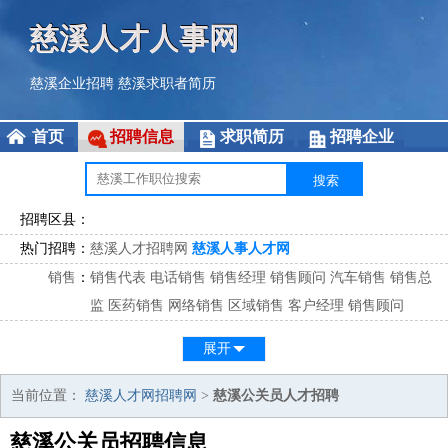
慈溪人才人事网
慈溪企业招聘
慈溪求职者简历
首页
招聘信息
求职简历
招聘企业
招聘区县：
热门招聘：
慈溪人才招聘网
慈溪人事人才网
销售
：
销售代表
电话销售
销售经理
销售顾问
汽车销售
销售总
监
医药销售
网络销售
区域销售
客户经理
销售顾问
市场
：
市场专员
市场经理
市场拓展
市场调研
市场策划
策划经
展开
理
客服
：
客服专员
电话客服
客服经理
售后服务
客户关系
客服总
当前位置：
慈溪人才网招聘网
>
慈溪公关员人才招聘
监
慈溪公关员招聘信息