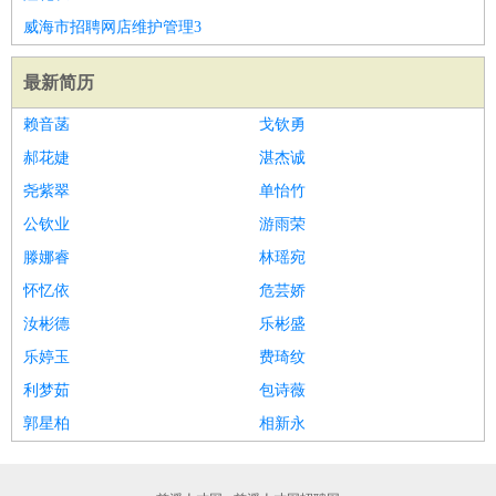
家庭管家
威海市招聘网店维护管理3
物业管理
：
物业维修
物业管理
物业招商
物业经理
最新简历
淘宝/网店
：
淘宝客服
淘宝美工
淘宝店长
淘宝推广
淘宝装修
淘宝策
划
淘宝模特
赖音菡
戈钦勇
财务/会计
：
会计
财务
出纳
审计
税务
财务分析
成本管理
郝花婕
湛杰诚
教育/培训
：
教师
家教
幼教
教学管理
学术研究
培训策划
课程顾问
尧紫翠
单怡竹
银行/证券
：
理财顾问
证券分析
银行柜员
拍卖师
操盘手
银行经理
信
公钦业
游雨荣
贷管理
滕娜睿
林瑶宛
律师/法务
：
律师
律师助理
法务专员
专利顾问
合同管理
怀忆依
危芸娇
广告/咨询
：
文案
广告制作
咨询顾问
创意总监
广告策划
会展策划
婚
汝彬德
乐彬盛
礼策划
媒介策划
咨询经理
客户主管
摄影师
乐婷玉
费琦纹
美术/设计
：
服装设计
平面设计
美编
家具设计
美术老师
室内设计
包
利梦茹
包诗薇
装设计
动画设计
珠宝设计
店面设计
UI设计
郭星柏
相新永
编辑/出版
：
编辑
记者
出版
发行
专栏作家
排版设计
翻译/语言
：
英语翻译
日语翻译
俄语翻译
韩语翻译
法语翻译
德语翻
译
小语种