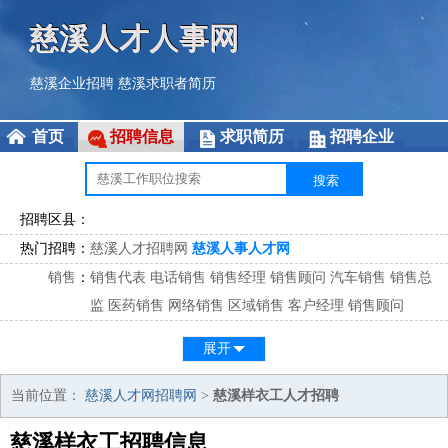
慈溪人才人事网
慈溪企业招聘
慈溪求职者简历
首页
招聘信息
求职简历
招聘企业
招聘区县：
热门招聘：
慈溪人才招聘网
慈溪人事人才网
销售
：
销售代表
电话销售
销售经理
销售顾问
汽车销售
销售总
监
医药销售
网络销售
区域销售
客户经理
销售顾问
市场
：
市场专员
市场经理
市场拓展
市场调研
市场策划
策划经
展开
理
客服
：
客服专员
电话客服
客服经理
售后服务
客户关系
客服总
当前位置：
慈溪人才网招聘网
>
慈溪样衣工人才招聘
监
慈溪样衣工招聘信息