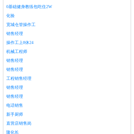
师
茶艺师
迎宾
0基础健身教练包吃住2W
酒店/旅游
：
酒店前台
酒店服务员
行李员
大堂经理
酒店管理
酒店管
化验
家
导游
旅游顾问
签证专员
订票员
试睡师
宽城仓管操作工
超市/销售
：
促销导购
营业员
收银员
理货员
食品加工
品类管理
店长
销售经理
美容/美发
：
发型师
美容师
化妆师
美甲师
美发助理
洗头工
美体师
操作工上8休24
美容顾问
美容助理
美容店长
宠物美容
机械工程师
保健/按摩
：
按摩师
针灸推拿
足疗师
搓澡工
盲人按摩
销售经理
娱乐/影视
：
礼仪
调酒师
摄影师
主持人
配音员
后期制作
场务
群众
销售经理
演员
音效师
灯光师
编剧
主播
工程销售经理
技术开发
：
程序员
网页设计
技术专员
软件工程师
测试工程师
运维
销售经理
工程师
技术支持
硬件工程师
系统工程师
通信工程师
数
销售经理
据工程师
前端工程师
APP开发
算法工程师
产品管理
：
产品经理
产品运营
产品助理
项目经理
高级产品经理
产
电话销售
品实习生
SEO
新手厨师
电子/电气
：
无线电
电路工程
自动化
电子维修
产品工艺
直营店销售岗
家政/安保
：
保洁
保姆
保安
月嫂
钟点工
洗衣工
护工
育婴师
送水工
隆化长