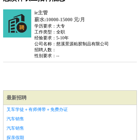
公关
：
公关员
公关经理
媒介专员
媒介经理
会展专员
技工/工人
：
普工
电工
木工
钳工
焊工
钣金工
锅炉工
油漆工
缝纫工
ie主管
维修工
水暖工
车工
叉车工
手机维修
电梯工
操作工
包
薪水:10000-15000 元/月
学历要求：大专
装工
水泥工
钢筋工
纺织工
管道工
样衣工
装卸工
工作类型：全职
生产/研发
：
质量管理
生产组长
车间主任
工艺设计
生产总监
高级工
经验要求：5-10年
公司名称：慈溪景源粘胶制品有限公司
程师
招聘人数：
机械/仪表
：
机械工程
仪器仪表
机电
版图设计
性别要求：--
司机
：
商务司机
客车司机
货车司机
出租车司机
班车司机
驾校
教练
带车司机
地铁司机
高铁司机
小车司机
快车司机
专
车司机
物流/仓储
：
快递员
仓库管理
搬运工
物流专员
物流经理
调度员
最新招聘
贸易/采购
：
外贸专员
外贸经理
采购员
采购经理
商务专员
报关员
买
手
叉车学徒＋有师傅带＋免费办证
保险/理赔
：
保险推销
保险顾问
核保理赔
保险经纪人
保险精算师
契
汽车销售
约管理
保险内勤
汽车销售
餐饮类
：
厨师
服务员
传菜员
面点师
洗碗工
后厨
杂工
学徒
咖啡
探亲假期