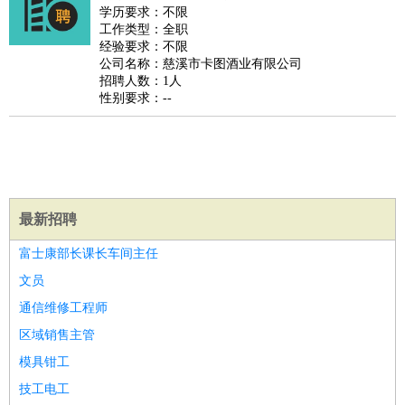
师
茶艺师
迎宾
学历要求：不限
工作类型：全职
酒店/旅游
：
酒店前台
酒店服务员
行李员
大堂经理
酒店管理
酒店管
经验要求：不限
家
导游
旅游顾问
签证专员
订票员
试睡师
公司名称：慈溪市卡图酒业有限公司
招聘人数：1人
超市/销售
：
促销导购
营业员
收银员
理货员
食品加工
品类管理
店长
性别要求：--
美容/美发
：
发型师
美容师
化妆师
美甲师
美发助理
洗头工
美体师
美容顾问
美容助理
美容店长
宠物美容
保健/按摩
：
按摩师
针灸推拿
足疗师
搓澡工
盲人按摩
娱乐/影视
：
礼仪
调酒师
摄影师
主持人
配音员
后期制作
场务
群众
演员
音效师
灯光师
编剧
主播
最新招聘
技术开发
：
程序员
网页设计
技术专员
软件工程师
测试工程师
运维
富士康部长课长车间主任
工程师
技术支持
硬件工程师
系统工程师
通信工程师
数
文员
据工程师
前端工程师
APP开发
算法工程师
通信维修工程师
产品管理
：
产品经理
产品运营
产品助理
项目经理
高级产品经理
产
区域销售主管
品实习生
SEO
模具钳工
电子/电气
：
无线电
电路工程
自动化
电子维修
产品工艺
技工电工
家政/安保
：
保洁
保姆
保安
月嫂
钟点工
洗衣工
护工
育婴师
送水工