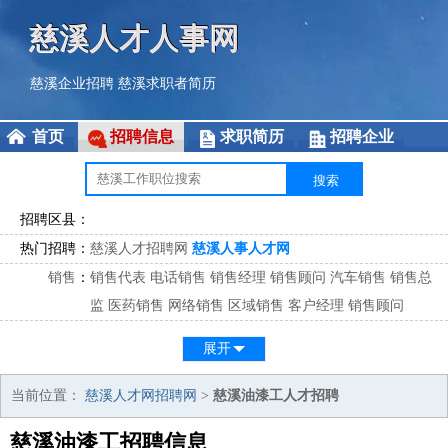
慈溪人才人事网
慈溪企业招聘
慈溪求职者简历
首页
招聘信息
求职简历
招聘企业
招聘区县：
热门招聘：
慈溪人才招聘网
慈溪人事人才网
销售
：
销售代表
电话销售
销售经理
销售顾问
汽车销售
销售总
监
医药销售
网络销售
区域销售
客户经理
销售顾问
市场
：
市场专员
市场经理
市场拓展
市场调研
市场策划
策划经
展开
理
客服
：
客服专员
电话客服
客服经理
售后服务
客户关系
客服总
当前位置：
慈溪人才网招聘网
>
慈溪油漆工人才招聘
监
慈溪油漆工招聘信息