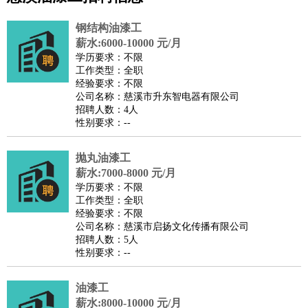
公关
：
公关员
公关经理
媒介专员
媒介经理
会展专员
技工/工人
：
普工
电工
木工
钳工
焊工
钣金工
锅炉工
油漆工
缝纫工
钢结构油漆工
维修工
水暖工
车工
叉车工
手机维修
电梯工
操作工
包
薪水:6000-10000 元/月
学历要求：不限
装工
水泥工
钢筋工
纺织工
管道工
样衣工
装卸工
工作类型：全职
生产/研发
：
质量管理
生产组长
车间主任
工艺设计
生产总监
高级工
经验要求：不限
公司名称：慈溪市升东智电器有限公司
程师
招聘人数：4人
机械/仪表
：
机械工程
仪器仪表
机电
版图设计
性别要求：--
司机
：
商务司机
客车司机
货车司机
出租车司机
班车司机
驾校
教练
抛丸油漆工
带车司机
地铁司机
高铁司机
小车司机
快车司机
专
薪水:7000-8000 元/月
车司机
学历要求：不限
物流/仓储
：
快递员
仓库管理
搬运工
物流专员
物流经理
调度员
工作类型：全职
经验要求：不限
贸易/采购
：
外贸专员
外贸经理
采购员
采购经理
商务专员
报关员
买
公司名称：慈溪市启扬文化传播有限公司
手
招聘人数：5人
性别要求：--
保险/理赔
：
保险推销
保险顾问
核保理赔
保险经纪人
保险精算师
契
约管理
保险内勤
油漆工
餐饮类
：
厨师
服务员
传菜员
面点师
洗碗工
后厨
杂工
学徒
咖啡
薪水:8000-10000 元/月