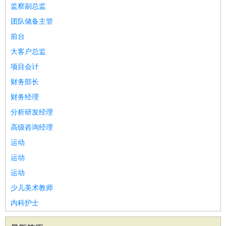
监察副总监
家庭管家
团队储备主管
物业管理
：
物业维修
物业管理
物业招商
物业经理
前台
淘宝/网店
：
淘宝客服
淘宝美工
淘宝店长
淘宝推广
淘宝装修
淘宝策
大客户总监
划
淘宝模特
财务/会计
项目会计
：
会计
财务
出纳
审计
税务
财务分析
成本管理
教育/培训
：
教师
家教
幼教
教学管理
学术研究
培训策划
课程顾问
财务部长
银行/证券
：
理财顾问
证券分析
银行柜员
拍卖师
操盘手
银行经理
信
财务经理
贷管理
分析研发经理
律师/法务
：
律师
律师助理
法务专员
专利顾问
合同管理
高级咨询经理
广告/咨询
：
文案
广告制作
咨询顾问
创意总监
广告策划
会展策划
婚
运动
礼策划
媒介策划
咨询经理
客户主管
摄影师
运动
美术/设计
：
服装设计
平面设计
美编
家具设计
美术老师
室内设计
包
运动
装设计
动画设计
珠宝设计
店面设计
UI设计
少儿美术教师
编辑/出版
：
编辑
记者
出版
发行
专栏作家
排版设计
内科护士
翻译/语言
：
英语翻译
日语翻译
俄语翻译
韩语翻译
法语翻译
德语翻
译
小语种