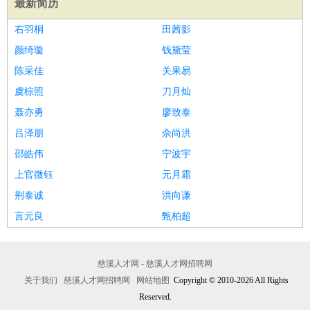
最新简历
医疗/药剂
：
医生
护士
药剂师
理疗师
导医
营养师
心理医生
中医
右羽桐
田茜影
运动/健身
：
健身教练
瑜伽教练
舞蹈老师
游泳教练
台球教练
高尔夫
颜绮璇
钱黛莹
助理
体育解说员
体育记者
足球教练
陈采佳
关果易
环境保护
：
污水处理
环保检测
环境管理
环境绿化
水质检测员
虞棕照
刀月灿
政府公务
：
聂亦勇
廖致泰
房地产
：
房产销售
置业顾问
房产客服
房产策划
房产店员
房产中
吕泽朋
佘尚洪
介
房产内勤
房产评估师
邵皓伟
宁波宇
建筑/装修
：
土木工程
工程监理
造价师
安全专员
项目管理
园林设计
上官微钰
元月霜
测绘员
建筑工
装修工
荆泰诚
洪向谦
人事/行政
：
文员
前台
秘书
人事专员
人事经理
行政助理
行政主管
言元良
甄柏超
招聘专员
招聘经理
猎头顾问
培训专员
高级管理
：
总监
总裁助理
副总裁
总经理
合伙人
CEO
CTO
CFO
CPO
慈溪人才网 - 慈溪人才网招聘网
农林牧渔
：
养殖人员
饲养业务
农艺师
畜牧师
饲料研发
关于我们
慈溪人才网招聘网
网站地图
Copyright © 2010-2026 All Rights
好玩职业
：
酒店试睡员
美食品尝师
Reserved.
旅游体验师
职业拥抱师
酒店试