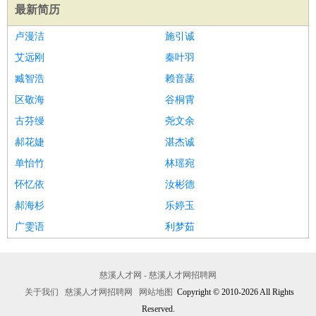
最新简历
卢漫洁
施引诚
艾远刚
秦叶羽
臧智浩
赖音菡
区敬海
谷桐霄
古芬缦
尧文余
郝花婕
湛杰诚
单怡竹
林瑶宛
怀忆依
汝彬德
郝海杉
乐婷玉
广雯语
利梦茹
慈溪人才网 - 慈溪人才网招聘网
关于我们
慈溪人才网招聘网
网站地图
Copyright © 2010-2026 All Rights
Reserved.