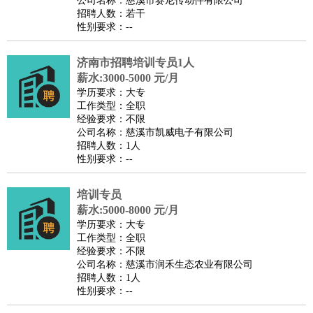
公司名称：慈溪市赛尼传动件有限公司
家庭管家
招聘人数：若干
性别要求：--
物业管理
：
物业维修
物业管理
物业招商
物业经理
淘宝/网店
：
淘宝客服
淘宝美工
淘宝店长
淘宝推广
淘宝装修
淘宝策
济南市招聘培训专员1人
划
淘宝模特
薪水:3000-5000 元/月
财务/会计
：
会计
学历要求：大专
财务
出纳
审计
税务
财务分析
成本管理
工作类型：全职
教育/培训
：
教师
家教
幼教
教学管理
学术研究
培训策划
课程顾问
经验要求：不限
公司名称：慈溪市凯威电子有限公司
银行/证券
：
理财顾问
证券分析
银行柜员
拍卖师
操盘手
银行经理
信
招聘人数：1人
贷管理
性别要求：--
律师/法务
：
律师
律师助理
法务专员
专利顾问
合同管理
广告/咨询
：
文案
广告制作
咨询顾问
创意总监
广告策划
会展策划
婚
培训专员
薪水:5000-8000 元/月
礼策划
媒介策划
咨询经理
客户主管
摄影师
学历要求：大专
美术/设计
：
服装设计
平面设计
美编
家具设计
美术老师
室内设计
包
工作类型：全职
经验要求：不限
装设计
动画设计
珠宝设计
店面设计
UI设计
公司名称：慈溪市润禾生态农业有限公司
编辑/出版
：
编辑
记者
出版
发行
专栏作家
排版设计
招聘人数：1人
性别要求：--
翻译/语言
：
英语翻译
日语翻译
俄语翻译
韩语翻译
法语翻译
德语翻
译
小语种