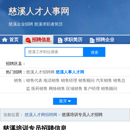
慈溪人才人事网
慈溪企业招聘
慈溪求职者简历
首页
招聘信息
求职简历
招聘企业
招聘区县：
热门招聘：
慈溪人才招聘网
慈溪人事人才网
销售
：
销售代表
电话销售
销售经理
销售顾问
汽车销售
销售总
监
医药销售
网络销售
区域销售
客户经理
销售顾问
市场
：
市场专员
市场经理
市场拓展
市场调研
市场策划
策划经
展开
理
客服
：
客服专员
电话客服
客服经理
售后服务
客户关系
客服总
当前位置：
慈溪人才网招聘网
>
慈溪培训专员人才招聘
监
慈溪培训专员招聘信息