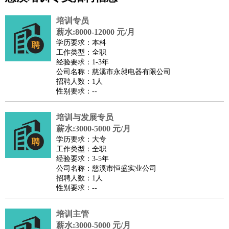
公关
：
公关员
公关经理
媒介专员
媒介经理
会展专员
技工/工人
：
普工
电工
木工
钳工
焊工
钣金工
锅炉工
油漆工
缝纫工
培训专员
维修工
水暖工
车工
叉车工
手机维修
电梯工
操作工
包
薪水:8000-12000 元/月
学历要求：本科
装工
水泥工
钢筋工
纺织工
管道工
样衣工
装卸工
工作类型：全职
生产/研发
：
质量管理
生产组长
车间主任
工艺设计
生产总监
高级工
经验要求：1-3年
公司名称：慈溪市永昶电器有限公司
程师
招聘人数：1人
机械/仪表
：
机械工程
仪器仪表
机电
版图设计
性别要求：--
司机
：
商务司机
客车司机
货车司机
出租车司机
班车司机
驾校
教练
培训与发展专员
带车司机
地铁司机
高铁司机
小车司机
快车司机
专
薪水:3000-5000 元/月
车司机
学历要求：大专
物流/仓储
：
快递员
仓库管理
搬运工
物流专员
物流经理
调度员
工作类型：全职
经验要求：3-5年
贸易/采购
：
外贸专员
外贸经理
采购员
采购经理
商务专员
报关员
买
公司名称：慈溪市恒盛实业公司
手
招聘人数：1人
性别要求：--
保险/理赔
：
保险推销
保险顾问
核保理赔
保险经纪人
保险精算师
契
约管理
保险内勤
培训主管
餐饮类
：
厨师
服务员
传菜员
面点师
洗碗工
后厨
杂工
学徒
咖啡
薪水:3000-5000 元/月