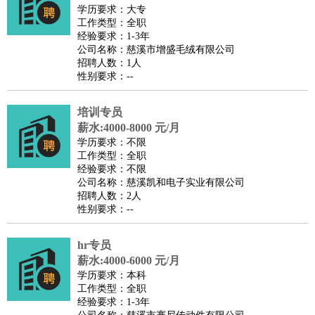
师
茶艺师
迎宾
学历要求：大专
工作类型：全职
酒店/旅游
：
酒店前台
酒店服务员
行李员
大堂经理
酒店管理
酒店管
经验要求：1-3年
家
导游
旅游顾问
签证专员
订票员
试睡师
公司名称：慈溪市增盛毛绒有限公司
招聘人数：1人
超市/销售
：
促销导购
营业员
收银员
理货员
食品加工
品类管理
店长
性别要求：--
美容/美发
：
发型师
美容师
化妆师
美甲师
美发助理
洗头工
美体师
美容顾问
美容助理
美容店长
宠物美容
培训专员
保健/按摩
：
按摩师
薪水:4000-8000 元/月
针灸推拿
足疗师
搓澡工
盲人按摩
学历要求：不限
娱乐/影视
：
礼仪
调酒师
摄影师
主持人
配音员
后期制作
场务
群众
工作类型：全职
演员
音效师
灯光师
编剧
主播
经验要求：不限
公司名称：慈溪凯和电子实业有限公司
技术开发
：
程序员
网页设计
技术专员
软件工程师
测试工程师
运维
招聘人数：2人
工程师
技术支持
硬件工程师
系统工程师
通信工程师
数
性别要求：--
据工程师
前端工程师
APP开发
算法工程师
hr专员
产品管理
：
产品经理
产品运营
产品助理
项目经理
高级产品经理
产
薪水:4000-6000 元/月
品实习生
SEO
学历要求：本科
电子/电气
：
无线电
电路工程
自动化
电子维修
产品工艺
工作类型：全职
经验要求：1-3年
家政/安保
：
保洁
保姆
保安
月嫂
钟点工
洗衣工
护工
育婴师
送水工