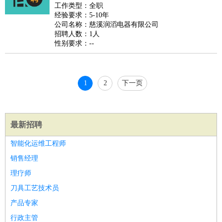
睡员
狗粮试吃员
手模
陪跑族
网购砍价师
色彩搭配师
品
工作类型：全职
经验要求：5-10年
酒师
公司名称：慈溪润滔电器有限公司
招聘人数：1人
性别要求：--
1
2
下一页
最新招聘
智能化运维工程师
销售经理
理疗师
刀具工艺技术员
产品专家
行政主管