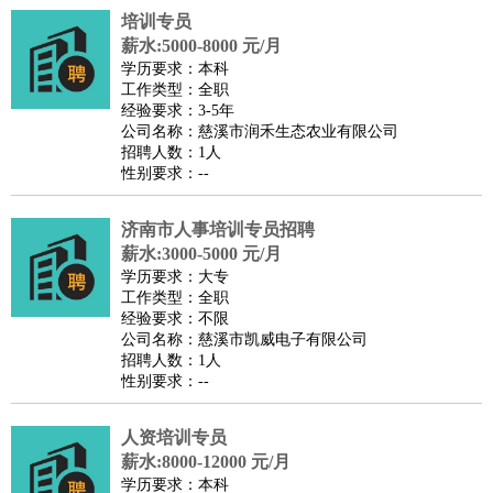
培训专员
医疗/药剂
：
医生
护士
药剂师
理疗师
导医
营养师
心理医生
中医
薪水:5000-8000 元/月
运动/健身
：
健身教练
瑜伽教练
舞蹈老师
游泳教练
台球教练
高尔夫
学历要求：本科
工作类型：全职
助理
体育解说员
体育记者
足球教练
经验要求：3-5年
环境保护
：
污水处理
环保检测
环境管理
环境绿化
水质检测员
公司名称：慈溪市润禾生态农业有限公司
招聘人数：1人
政府公务
：
性别要求：--
房地产
：
房产销售
置业顾问
房产客服
房产策划
房产店员
房产中
介
房产内勤
房产评估师
济南市人事培训专员招聘
建筑/装修
：
土木工程
薪水:3000-5000 元/月
工程监理
造价师
安全专员
项目管理
园林设计
学历要求：大专
测绘员
建筑工
装修工
工作类型：全职
人事/行政
：
文员
前台
秘书
人事专员
人事经理
行政助理
行政主管
经验要求：不限
公司名称：慈溪市凯威电子有限公司
招聘专员
招聘经理
猎头顾问
培训专员
招聘人数：1人
高级管理
：
总监
总裁助理
副总裁
总经理
合伙人
CEO
CTO
CFO
性别要求：--
CPO
人资培训专员
农林牧渔
：
养殖人员
饲养业务
农艺师
畜牧师
饲料研发
薪水:8000-12000 元/月
好玩职业
：
酒店试睡员
美食品尝师
旅游体验师
职业拥抱师
酒店试
学历要求：本科