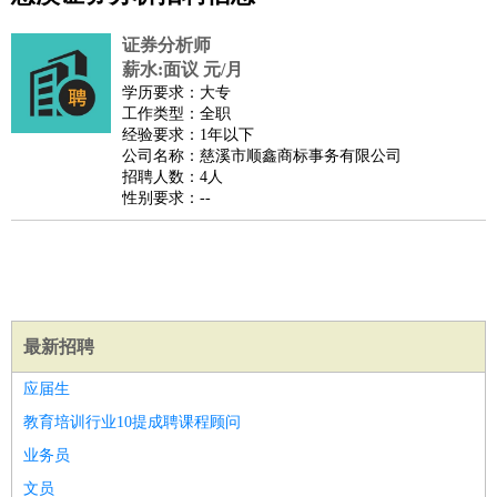
公关
：
公关员
公关经理
媒介专员
媒介经理
会展专员
技工/工人
：
普工
电工
木工
钳工
焊工
钣金工
锅炉工
油漆工
缝纫工
证券分析师
维修工
水暖工
车工
叉车工
手机维修
电梯工
操作工
包
薪水:面议 元/月
学历要求：大专
装工
水泥工
钢筋工
纺织工
管道工
样衣工
装卸工
工作类型：全职
生产/研发
：
质量管理
生产组长
车间主任
工艺设计
生产总监
高级工
经验要求：1年以下
公司名称：慈溪市顺鑫商标事务有限公司
程师
招聘人数：4人
机械/仪表
：
机械工程
仪器仪表
机电
版图设计
性别要求：--
司机
：
商务司机
客车司机
货车司机
出租车司机
班车司机
驾校
教练
带车司机
地铁司机
高铁司机
小车司机
快车司机
专
车司机
物流/仓储
：
快递员
仓库管理
搬运工
物流专员
物流经理
调度员
最新招聘
贸易/采购
：
外贸专员
外贸经理
采购员
采购经理
商务专员
报关员
买
手
应届生
保险/理赔
：
保险推销
保险顾问
核保理赔
保险经纪人
保险精算师
契
教育培训行业10提成聘课程顾问
约管理
保险内勤
业务员
餐饮类
：
厨师
服务员
传菜员
面点师
洗碗工
后厨
杂工
学徒
咖啡
文员