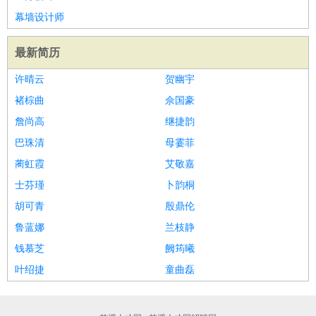
家庭管家
幕墙设计师
物业管理
：
物业维修
物业管理
物业招商
物业经理
最新简历
淘宝/网店
：
淘宝客服
淘宝美工
淘宝店长
淘宝推广
淘宝装修
淘宝策
划
淘宝模特
许晴云
贺幽宇
财务/会计
：
会计
财务
出纳
审计
税务
财务分析
成本管理
褚棕曲
佘国豪
教育/培训
：
教师
家教
幼教
教学管理
学术研究
培训策划
课程顾问
詹尚高
继捷韵
银行/证券
：
理财顾问
证券分析
银行柜员
拍卖师
操盘手
银行经理
信
巴珠清
母霎菲
贷管理
蔺虹霞
艾敬嘉
律师/法务
：
律师
律师助理
法务专员
专利顾问
合同管理
士芬瑾
卜韵桐
广告/咨询
：
文案
广告制作
咨询顾问
创意总监
广告策划
会展策划
婚
胡可青
殷鼎伦
礼策划
媒介策划
咨询经理
客户主管
摄影师
鲁蓝娜
兰枝静
美术/设计
：
服装设计
平面设计
美编
家具设计
美术老师
室内设计
包
钱慕芝
阙筠曦
装设计
动画设计
珠宝设计
店面设计
UI设计
叶绍捷
童曲磊
编辑/出版
：
编辑
记者
出版
发行
专栏作家
排版设计
翻译/语言
：
英语翻译
日语翻译
俄语翻译
韩语翻译
法语翻译
德语翻
译
小语种