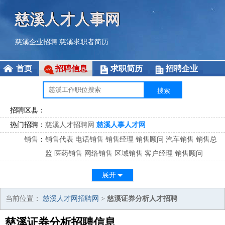
慈溪人才人事网
慈溪企业招聘
慈溪求职者简历
首页
招聘信息
求职简历
招聘企业
招聘区县：
热门招聘：
慈溪人才招聘网
慈溪人事人才网
销售
：
销售代表
电话销售
销售经理
销售顾问
汽车销售
销售总
监
医药销售
网络销售
区域销售
客户经理
销售顾问
市场
：
市场专员
市场经理
市场拓展
市场调研
市场策划
策划经
展开
理
客服
：
客服专员
电话客服
客服经理
售后服务
客户关系
客服总
当前位置：
慈溪人才网招聘网
>
慈溪证券分析人才招聘
监
慈溪证券分析招聘信息