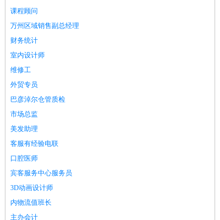
师
茶艺师
迎宾
课程顾问
酒店/旅游
：
酒店前台
酒店服务员
行李员
大堂经理
酒店管理
酒店管
万州区域销售副总经理
家
导游
旅游顾问
签证专员
订票员
试睡师
财务统计
超市/销售
：
促销导购
营业员
收银员
理货员
食品加工
品类管理
店长
室内设计师
美容/美发
：
发型师
美容师
化妆师
美甲师
美发助理
洗头工
美体师
维修工
美容顾问
美容助理
美容店长
宠物美容
外贸专员
保健/按摩
：
按摩师
针灸推拿
足疗师
搓澡工
盲人按摩
巴彦淖尔仓管质检
娱乐/影视
：
礼仪
调酒师
摄影师
主持人
配音员
后期制作
场务
群众
市场总监
演员
音效师
灯光师
编剧
主播
美发助理
技术开发
：
程序员
网页设计
技术专员
软件工程师
测试工程师
运维
客服有经验电联
工程师
技术支持
硬件工程师
系统工程师
通信工程师
数
口腔医师
据工程师
前端工程师
APP开发
算法工程师
产品管理
：
产品经理
产品运营
产品助理
项目经理
高级产品经理
产
宾客服务中心服务员
品实习生
SEO
3D动画设计师
电子/电气
：
无线电
电路工程
自动化
电子维修
产品工艺
内物流值班长
家政/安保
：
保洁
保姆
保安
月嫂
钟点工
洗衣工
护工
育婴师
送水工
主办会计