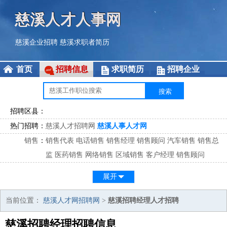
慈溪人才人事网
慈溪企业招聘
慈溪求职者简历
首页
招聘信息
求职简历
招聘企业
招聘区县：
热门招聘：
慈溪人才招聘网
慈溪人事人才网
销售
：
销售代表
电话销售
销售经理
销售顾问
汽车销售
销售总
监
医药销售
网络销售
区域销售
客户经理
销售顾问
市场
：
市场专员
市场经理
市场拓展
市场调研
市场策划
策划经
展开
理
客服
：
客服专员
电话客服
客服经理
售后服务
客户关系
客服总
当前位置：
慈溪人才网招聘网
>
慈溪招聘经理人才招聘
监
慈溪招聘经理招聘信息