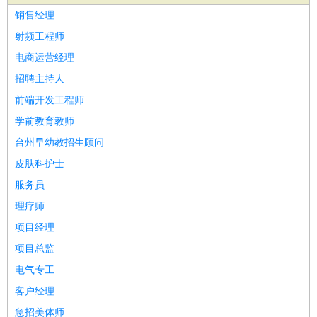
家庭管家
销售经理
物业管理
：
物业维修
物业管理
物业招商
物业经理
射频工程师
淘宝/网店
：
淘宝客服
淘宝美工
淘宝店长
淘宝推广
淘宝装修
淘宝策
电商运营经理
划
淘宝模特
招聘主持人
财务/会计
：
会计
财务
出纳
审计
税务
财务分析
成本管理
前端开发工程师
教育/培训
：
教师
家教
幼教
教学管理
学术研究
培训策划
课程顾问
学前教育教师
银行/证券
：
理财顾问
证券分析
银行柜员
拍卖师
操盘手
银行经理
信
台州早幼教招生顾问
贷管理
皮肤科护士
律师/法务
：
律师
律师助理
法务专员
专利顾问
合同管理
服务员
广告/咨询
：
文案
广告制作
咨询顾问
创意总监
广告策划
会展策划
婚
理疗师
礼策划
媒介策划
咨询经理
客户主管
摄影师
项目经理
美术/设计
：
服装设计
平面设计
美编
家具设计
美术老师
室内设计
包
项目总监
装设计
动画设计
珠宝设计
店面设计
UI设计
电气专工
编辑/出版
：
编辑
记者
出版
发行
专栏作家
排版设计
客户经理
翻译/语言
：
英语翻译
日语翻译
俄语翻译
韩语翻译
法语翻译
德语翻
急招美体师
译
小语种