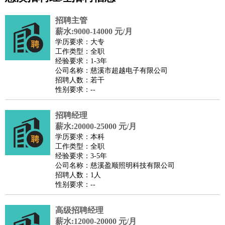
公关
：
公关员
公关经理
媒介专员
媒介经理
会展专员
技工/工人
：
普工
电工
木工
钳工
焊工
钣金工
锅炉工
油漆工
缝纫工
招聘主管
维修工
水暖工
车工
叉车工
手机维修
电梯工
操作工
包
薪水:9000-14000 元/月
学历要求：大专
装工
水泥工
钢筋工
纺织工
管道工
样衣工
装卸工
工作类型：全职
生产/研发
：
质量管理
生产组长
车间主任
工艺设计
生产总监
高级工
经验要求：1-3年
公司名称：慈溪市超越电子有限公司
程师
招聘人数：若干
机械/仪表
：
机械工程
仪器仪表
机电
版图设计
性别要求：--
司机
：
商务司机
客车司机
货车司机
出租车司机
班车司机
驾校
教练
招聘经理
带车司机
地铁司机
高铁司机
小车司机
快车司机
专
薪水:20000-25000 元/月
车司机
学历要求：本科
物流/仓储
：
快递员
仓库管理
搬运工
物流专员
物流经理
调度员
工作类型：全职
经验要求：3-5年
贸易/采购
：
外贸专员
外贸经理
采购员
采购经理
商务专员
报关员
买
公司名称：慈溪盈顺照明科技有限公司
手
招聘人数：1人
性别要求：--
保险/理赔
：
保险推销
保险顾问
核保理赔
保险经纪人
保险精算师
契
约管理
保险内勤
高级招聘经理
餐饮类
：
厨师
服务员
传菜员
面点师
洗碗工
后厨
杂工
学徒
咖啡
薪水:12000-20000 元/月