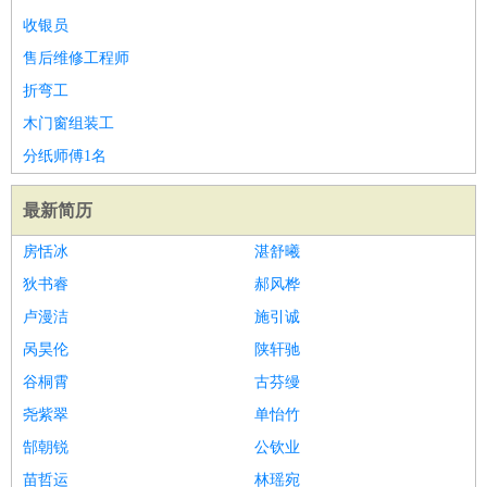
收银员
医疗/药剂
：
医生
护士
药剂师
理疗师
导医
营养师
心理医生
中医
售后维修工程师
运动/健身
：
健身教练
瑜伽教练
舞蹈老师
游泳教练
台球教练
高尔夫
折弯工
助理
体育解说员
体育记者
足球教练
木门窗组装工
环境保护
：
污水处理
环保检测
环境管理
环境绿化
水质检测员
政府公务
分纸师傅1名
：
房地产
：
房产销售
置业顾问
房产客服
房产策划
房产店员
房产中
最新简历
介
房产内勤
房产评估师
建筑/装修
：
土木工程
工程监理
造价师
安全专员
项目管理
园林设计
房恬冰
湛舒曦
测绘员
建筑工
装修工
狄书睿
郝风桦
人事/行政
：
文员
前台
秘书
人事专员
人事经理
行政助理
行政主管
卢漫洁
施引诚
招聘专员
招聘经理
猎头顾问
培训专员
呙昊伦
陕轩驰
高级管理
：
总监
总裁助理
副总裁
总经理
合伙人
CEO
CTO
CFO
谷桐霄
古芬缦
CPO
尧紫翠
单怡竹
农林牧渔
：
养殖人员
饲养业务
农艺师
畜牧师
饲料研发
郜朝锐
公钦业
好玩职业
：
酒店试睡员
美食品尝师
旅游体验师
职业拥抱师
酒店试
苗哲运
林瑶宛