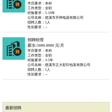
师
茶艺师
迎宾
学历要求：本科
工作类型：全职
酒店/旅游
：
酒店前台
酒店服务员
行李员
大堂经理
酒店管理
酒店管
经验要求：5-10年
家
导游
旅游顾问
签证专员
订票员
试睡师
公司名称：慈溪市开烨电器有限公司
招聘人数：1人
超市/销售
：
促销导购
营业员
收银员
理货员
食品加工
品类管理
店长
性别要求：--
美容/美发
：
发型师
美容师
化妆师
美甲师
美发助理
洗头工
美体师
美容顾问
美容助理
美容店长
宠物美容
招聘经理
保健/按摩
：
按摩师
薪水:5000-8000 元/月
针灸推拿
足疗师
搓澡工
盲人按摩
学历要求：本科
娱乐/影视
：
礼仪
调酒师
摄影师
主持人
配音员
后期制作
场务
群众
工作类型：全职
演员
音效师
灯光师
编剧
主播
经验要求：3-5年
公司名称：慈溪市正大彩印包装有限公司
技术开发
：
程序员
网页设计
技术专员
软件工程师
测试工程师
运维
招聘人数：1人
工程师
技术支持
硬件工程师
系统工程师
通信工程师
数
性别要求：--
据工程师
前端工程师
APP开发
算法工程师
产品管理
：
产品经理
产品运营
产品助理
项目经理
高级产品经理
产
品实习生
SEO
电子/电气
：
无线电
电路工程
自动化
电子维修
产品工艺
最新招聘
家政/安保
：
保洁
保姆
保安
月嫂
钟点工
洗衣工
护工
育婴师
送水工