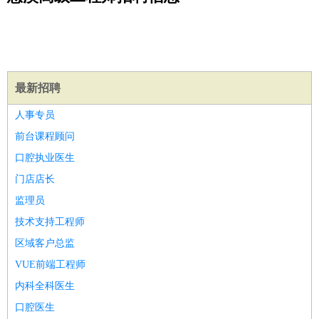
公关
：
公关员
公关经理
媒介专员
媒介经理
会展专员
技工/工人
：
普工
电工
木工
钳工
焊工
钣金工
锅炉工
油漆工
缝纫工
维修工
水暖工
车工
叉车工
手机维修
电梯工
操作工
包
装工
水泥工
钢筋工
纺织工
管道工
样衣工
装卸工
生产/研发
：
质量管理
生产组长
车间主任
工艺设计
生产总监
高级工
最新招聘
程师
人事专员
机械/仪表
：
机械工程
仪器仪表
机电
版图设计
前台课程顾问
司机
：
商务司机
客车司机
货车司机
出租车司机
班车司机
驾校
口腔执业医生
教练
带车司机
地铁司机
高铁司机
小车司机
快车司机
专
门店店长
车司机
监理员
物流/仓储
：
快递员
仓库管理
搬运工
物流专员
物流经理
调度员
技术支持工程师
贸易/采购
：
外贸专员
外贸经理
采购员
采购经理
商务专员
报关员
买
区域客户总监
手
保险/理赔
VUE前端工程师
：
保险推销
保险顾问
核保理赔
保险经纪人
保险精算师
契
约管理
保险内勤
内科全科医生
餐饮类
：
厨师
服务员
传菜员
面点师
洗碗工
后厨
杂工
学徒
咖啡
口腔医生