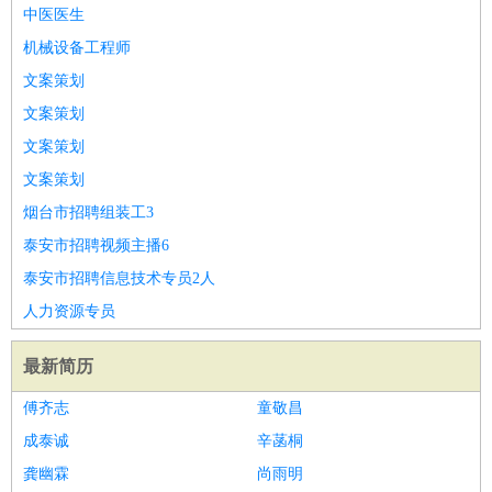
师
茶艺师
迎宾
中医医生
酒店/旅游
：
酒店前台
酒店服务员
行李员
大堂经理
酒店管理
酒店管
机械设备工程师
家
导游
旅游顾问
签证专员
订票员
试睡师
文案策划
超市/销售
：
促销导购
营业员
收银员
理货员
食品加工
品类管理
店长
文案策划
美容/美发
：
发型师
美容师
化妆师
美甲师
美发助理
洗头工
美体师
文案策划
美容顾问
美容助理
美容店长
宠物美容
文案策划
保健/按摩
：
按摩师
针灸推拿
足疗师
搓澡工
盲人按摩
烟台市招聘组装工3
娱乐/影视
：
礼仪
调酒师
摄影师
主持人
配音员
后期制作
场务
群众
泰安市招聘视频主播6
演员
音效师
灯光师
编剧
主播
泰安市招聘信息技术专员2人
技术开发
：
程序员
网页设计
技术专员
软件工程师
测试工程师
运维
人力资源专员
工程师
技术支持
硬件工程师
系统工程师
通信工程师
数
据工程师
前端工程师
APP开发
算法工程师
最新简历
产品管理
：
产品经理
产品运营
产品助理
项目经理
高级产品经理
产
傅齐志
童敬昌
品实习生
SEO
成泰诚
辛菡桐
电子/电气
：
无线电
电路工程
自动化
电子维修
产品工艺
龚幽霖
尚雨明
家政/安保
：
保洁
保姆
保安
月嫂
钟点工
洗衣工
护工
育婴师
送水工