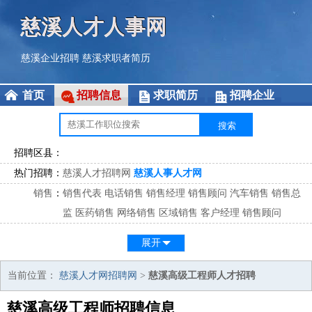
慈溪人才人事网
慈溪企业招聘
慈溪求职者简历
首页
招聘信息
求职简历
招聘企业
招聘区县：
热门招聘：
慈溪人才招聘网
慈溪人事人才网
销售
：
销售代表
电话销售
销售经理
销售顾问
汽车销售
销售总
监
医药销售
网络销售
区域销售
客户经理
销售顾问
市场
：
市场专员
市场经理
市场拓展
市场调研
市场策划
策划经
展开
理
客服
：
客服专员
电话客服
客服经理
售后服务
客户关系
客服总
当前位置：
慈溪人才网招聘网
>
慈溪高级工程师人才招聘
监
慈溪高级工程师招聘信息