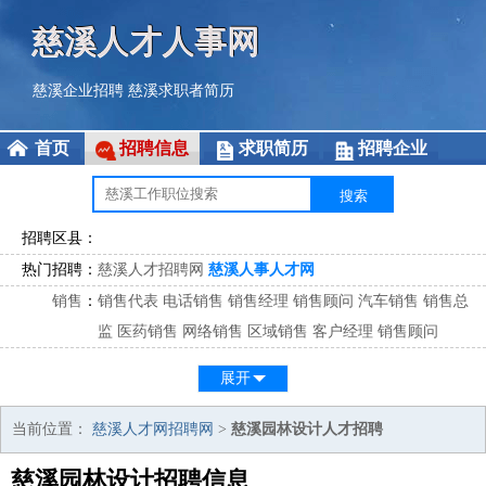
慈溪人才人事网
慈溪企业招聘
慈溪求职者简历
首页
招聘信息
求职简历
招聘企业
招聘区县：
热门招聘：
慈溪人才招聘网
慈溪人事人才网
销售
：
销售代表
电话销售
销售经理
销售顾问
汽车销售
销售总
监
医药销售
网络销售
区域销售
客户经理
销售顾问
市场
：
市场专员
市场经理
市场拓展
市场调研
市场策划
策划经
展开
理
客服
：
客服专员
电话客服
客服经理
售后服务
客户关系
客服总
当前位置：
慈溪人才网招聘网
>
慈溪园林设计人才招聘
监
慈溪园林设计招聘信息