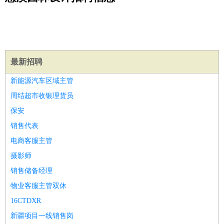
公关
：
公关员
公关经理
媒介专员
媒介经理
会展专员
技工/工人
：
普工
电工
木工
钳工
焊工
钣金工
锅炉工
油漆工
缝纫工
维修工
水暖工
车工
叉车工
手机维修
电梯工
操作工
包
装工
水泥工
钢筋工
纺织工
管道工
样衣工
装卸工
生产/研发
：
质量管理
生产组长
车间主任
工艺设计
生产总监
高级工
最新招聘
程师
新能源汽车区域主管
机械/仪表
：
机械工程
仪器仪表
机电
版图设计
周结超市收银理货员
司机
：
商务司机
客车司机
货车司机
出租车司机
班车司机
驾校
保安
教练
带车司机
地铁司机
高铁司机
小车司机
快车司机
专
销售代表
车司机
电商客服主管
物流/仓储
：
快递员
仓库管理
搬运工
物流专员
物流经理
调度员
摄影师
贸易/采购
：
外贸专员
外贸经理
采购员
采购经理
商务专员
报关员
买
销售储备经理
手
保险/理赔
物业客服主管双休
：
保险推销
保险顾问
核保理赔
保险经纪人
保险精算师
契
约管理
保险内勤
16CTDXR
餐饮类
：
厨师
服务员
传菜员
面点师
洗碗工
后厨
杂工
学徒
咖啡
新疆项目一线销售岗