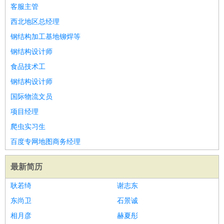
师
茶艺师
迎宾
客服主管
酒店/旅游
：
酒店前台
酒店服务员
行李员
大堂经理
酒店管理
酒店管
西北地区总经理
家
导游
旅游顾问
签证专员
订票员
试睡师
钢结构加工基地铆焊等
超市/销售
：
促销导购
营业员
收银员
理货员
食品加工
品类管理
店长
钢结构设计师
美容/美发
：
发型师
美容师
化妆师
美甲师
美发助理
洗头工
美体师
食品技术工
美容顾问
美容助理
美容店长
宠物美容
钢结构设计师
保健/按摩
：
按摩师
针灸推拿
足疗师
搓澡工
盲人按摩
国际物流文员
娱乐/影视
：
礼仪
调酒师
摄影师
主持人
配音员
后期制作
场务
群众
项目经理
演员
音效师
灯光师
编剧
主播
爬虫实习生
技术开发
：
程序员
网页设计
技术专员
软件工程师
测试工程师
运维
百度专网地图商务经理
工程师
技术支持
硬件工程师
系统工程师
通信工程师
数
据工程师
前端工程师
APP开发
算法工程师
最新简历
产品管理
：
产品经理
产品运营
产品助理
项目经理
高级产品经理
产
耿若绮
谢志东
品实习生
SEO
东尚卫
石景诚
电子/电气
：
无线电
电路工程
自动化
电子维修
产品工艺
相月彦
赫夏彤
家政/安保
：
保洁
保姆
保安
月嫂
钟点工
洗衣工
护工
育婴师
送水工