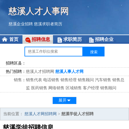
慈溪人才人事网
慈溪企业招聘
慈溪求职者简历
首页
招聘信息
求职简历
招聘企业
招聘区县：
热门招聘：
慈溪人才招聘网
慈溪人事人才网
销售
：
销售代表
电话销售
销售经理
销售顾问
汽车销售
销售总
监
医药销售
网络销售
区域销售
客户经理
销售顾问
市场
：
市场专员
市场经理
市场拓展
市场调研
市场策划
策划经
展开
理
客服
：
客服专员
电话客服
客服经理
售后服务
客户关系
客服总
当前位置：
慈溪人才网招聘网
>
慈溪学徒人才招聘
监
慈溪学徒招聘信息