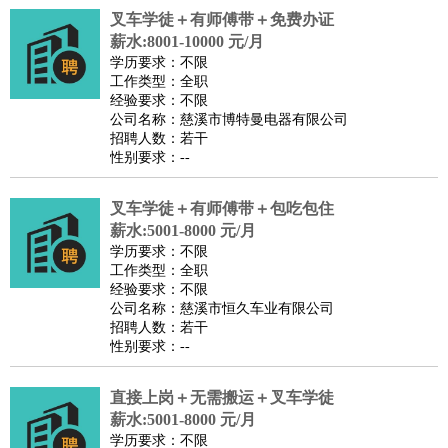
叉车学徒＋有师傅带＋免费办证
医疗/药剂
：
医生
护士
药剂师
理疗师
导医
营养师
心理医生
中医
薪水:8001-10000 元/月
运动/健身
：
健身教练
瑜伽教练
舞蹈老师
游泳教练
台球教练
高尔夫
学历要求：不限
工作类型：全职
助理
体育解说员
体育记者
足球教练
经验要求：不限
环境保护
：
污水处理
环保检测
环境管理
环境绿化
水质检测员
公司名称：慈溪市博特曼电器有限公司
招聘人数：若干
政府公务
：
性别要求：--
房地产
：
房产销售
置业顾问
房产客服
房产策划
房产店员
房产中
介
房产内勤
房产评估师
叉车学徒＋有师傅带＋包吃包住
建筑/装修
：
土木工程
薪水:5001-8000 元/月
工程监理
造价师
安全专员
项目管理
园林设计
学历要求：不限
测绘员
建筑工
装修工
工作类型：全职
人事/行政
：
文员
前台
秘书
人事专员
人事经理
行政助理
行政主管
经验要求：不限
公司名称：慈溪市恒久车业有限公司
招聘专员
招聘经理
猎头顾问
培训专员
招聘人数：若干
高级管理
：
总监
总裁助理
副总裁
总经理
合伙人
CEO
CTO
CFO
性别要求：--
CPO
直接上岗＋无需搬运＋叉车学徒
农林牧渔
：
养殖人员
饲养业务
农艺师
畜牧师
饲料研发
薪水:5001-8000 元/月
好玩职业
：
酒店试睡员
美食品尝师
旅游体验师
职业拥抱师
酒店试
学历要求：不限