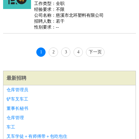
睡员
狗粮试吃员
手模
陪跑族
网购砍价师
色彩搭配师
品
工作类型：全职
经验要求：不限
酒师
公司名称：慈溪市北环塑料有限公司
招聘人数：若干
性别要求：--
1
2
3
4
下一页
最新招聘
仓库管理员
铲车叉车工
董事长秘书
仓库管理
车工
叉车学徒＋有师傅带＋包吃包住