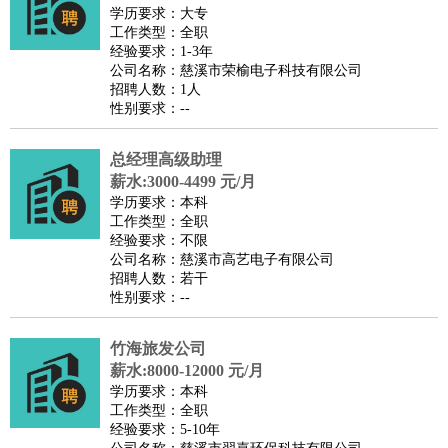
师
茶艺师
迎宾
学历要求：大专
工作类型：全职
酒店/旅游
：
酒店前台
酒店服务员
行李员
大堂经理
酒店管理
酒店管
经验要求：1-3年
家
导游
旅游顾问
签证专员
订票员
试睡师
公司名称：慈溪市荣榆电子科技有限公司
招聘人数：1人
超市/销售
：
促销导购
营业员
收银员
理货员
食品加工
品类管理
店长
性别要求：--
美容/美发
：
发型师
美容师
化妆师
美甲师
美发助理
洗头工
美体师
美容顾问
美容助理
美容店长
宠物美容
总经理高级助理
保健/按摩
：
按摩师
薪水:3000-4499 元/月
针灸推拿
足疗师
搓澡工
盲人按摩
学历要求：本科
娱乐/影视
：
礼仪
调酒师
摄影师
主持人
配音员
后期制作
场务
群众
工作类型：全职
演员
音效师
灯光师
编剧
主播
经验要求：不限
公司名称：慈溪市高艺电子有限公司
技术开发
：
程序员
网页设计
技术专员
软件工程师
测试工程师
运维
招聘人数：若干
工程师
技术支持
硬件工程师
系统工程师
通信工程师
数
性别要求：--
据工程师
前端工程师
APP开发
算法工程师
竹海旅发公司
产品管理
：
产品经理
产品运营
产品助理
项目经理
高级产品经理
产
薪水:8000-12000 元/月
品实习生
SEO
学历要求：本科
电子/电气
：
无线电
电路工程
自动化
电子维修
产品工艺
工作类型：全职
经验要求：5-10年
家政/安保
：
保洁
保姆
保安
月嫂
钟点工
洗衣工
护工
育婴师
送水工