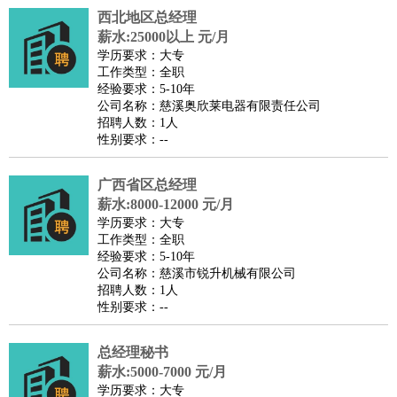
西北地区总经理
医疗/药剂
：
医生
护士
药剂师
理疗师
导医
营养师
心理医生
中医
薪水:25000以上 元/月
运动/健身
：
健身教练
瑜伽教练
舞蹈老师
游泳教练
台球教练
高尔夫
学历要求：大专
工作类型：全职
助理
体育解说员
体育记者
足球教练
经验要求：5-10年
环境保护
：
污水处理
环保检测
环境管理
环境绿化
水质检测员
公司名称：慈溪奥欣莱电器有限责任公司
招聘人数：1人
政府公务
：
性别要求：--
房地产
：
房产销售
置业顾问
房产客服
房产策划
房产店员
房产中
介
房产内勤
房产评估师
广西省区总经理
建筑/装修
：
土木工程
薪水:8000-12000 元/月
工程监理
造价师
安全专员
项目管理
园林设计
学历要求：大专
测绘员
建筑工
装修工
工作类型：全职
人事/行政
：
文员
前台
秘书
人事专员
人事经理
行政助理
行政主管
经验要求：5-10年
公司名称：慈溪市锐升机械有限公司
招聘专员
招聘经理
猎头顾问
培训专员
招聘人数：1人
高级管理
：
总监
总裁助理
副总裁
总经理
合伙人
CEO
CTO
CFO
性别要求：--
CPO
总经理秘书
农林牧渔
：
养殖人员
饲养业务
农艺师
畜牧师
饲料研发
薪水:5000-7000 元/月
好玩职业
：
酒店试睡员
美食品尝师
旅游体验师
职业拥抱师
酒店试
学历要求：大专