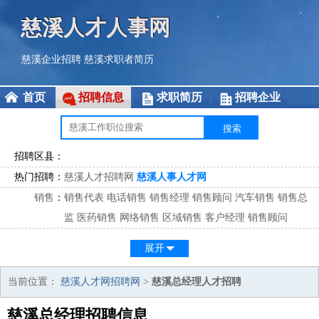
慈溪人才人事网
慈溪企业招聘
慈溪求职者简历
首页
招聘信息
求职简历
招聘企业
招聘区县：
热门招聘：
慈溪人才招聘网
慈溪人事人才网
销售
：
销售代表
电话销售
销售经理
销售顾问
汽车销售
销售总
监
医药销售
网络销售
区域销售
客户经理
销售顾问
市场
：
市场专员
市场经理
市场拓展
市场调研
市场策划
策划经
展开
理
客服
：
客服专员
电话客服
客服经理
售后服务
客户关系
客服总
当前位置：
慈溪人才网招聘网
>
慈溪总经理人才招聘
监
慈溪总经理招聘信息