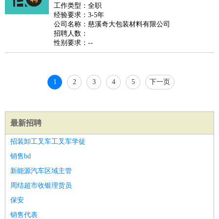
睡员
狗粮试吃员
手模
陪跑族
网购砍价师
色彩搭配师
品
工作类型：全职
经验要求：3-5年
酒师
公司名称：慈溪奇大包装材料有限公司
招聘人数：
性别要求：--
1
2
3
4
5
下一页
最新招聘
招装卸工叉车工叉车学徒
销售bd
新能源汽车区域主管
周结超市收银理货员
保安
销售代表