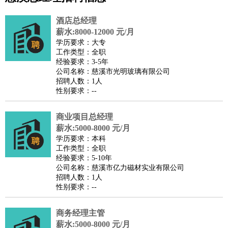
公关
：
公关员
公关经理
媒介专员
媒介经理
会展专员
技工/工人
：
普工
电工
木工
钳工
焊工
钣金工
锅炉工
油漆工
缝纫工
酒店总经理
维修工
水暖工
车工
叉车工
手机维修
电梯工
操作工
包
薪水:8000-12000 元/月
学历要求：大专
装工
水泥工
钢筋工
纺织工
管道工
样衣工
装卸工
工作类型：全职
生产/研发
：
质量管理
生产组长
车间主任
工艺设计
生产总监
高级工
经验要求：3-5年
公司名称：慈溪市光明玻璃有限公司
程师
招聘人数：1人
机械/仪表
：
机械工程
仪器仪表
机电
版图设计
性别要求：--
司机
：
商务司机
客车司机
货车司机
出租车司机
班车司机
驾校
教练
商业项目总经理
带车司机
地铁司机
高铁司机
小车司机
快车司机
专
薪水:5000-8000 元/月
车司机
学历要求：本科
物流/仓储
：
快递员
仓库管理
搬运工
物流专员
物流经理
调度员
工作类型：全职
经验要求：5-10年
贸易/采购
：
外贸专员
外贸经理
采购员
采购经理
商务专员
报关员
买
公司名称：慈溪市亿力磁材实业有限公司
手
招聘人数：1人
性别要求：--
保险/理赔
：
保险推销
保险顾问
核保理赔
保险经纪人
保险精算师
契
约管理
保险内勤
商务经理主管
餐饮类
：
厨师
服务员
传菜员
面点师
洗碗工
后厨
杂工
学徒
咖啡
薪水:5000-8000 元/月