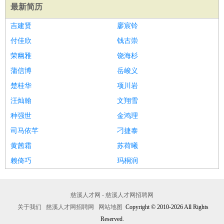
最新简历
吉建贤
廖宸铃
付佳欣
钱古崇
荣幽雅
饶海杉
蒲信博
岳峻义
楚桂华
项川岩
汪灿翰
文翔雪
种强世
金鸿理
司马依芊
刁捷泰
黄茜霜
苏荷曦
赖倚巧
玛桐润
慈溪人才网 - 慈溪人才网招聘网
关于我们
慈溪人才网招聘网
网站地图
Copyright © 2010-2026 All Rights
Reserved.