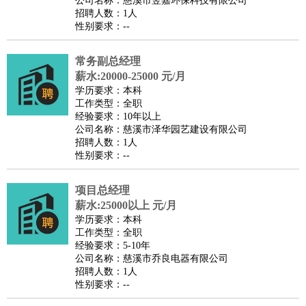
公司名称：慈溪市翌嘉环保科技有限公司
家庭管家
招聘人数：1人
性别要求：--
物业管理
：
物业维修
物业管理
物业招商
物业经理
淘宝/网店
：
淘宝客服
淘宝美工
淘宝店长
淘宝推广
淘宝装修
淘宝策
常务副总经理
划
淘宝模特
薪水:20000-25000 元/月
财务/会计
：
会计
学历要求：本科
财务
出纳
审计
税务
财务分析
成本管理
工作类型：全职
教育/培训
：
教师
家教
幼教
教学管理
学术研究
培训策划
课程顾问
经验要求：10年以上
公司名称：慈溪市泽华园艺建设有限公司
银行/证券
：
理财顾问
证券分析
银行柜员
拍卖师
操盘手
银行经理
信
招聘人数：1人
贷管理
性别要求：--
律师/法务
：
律师
律师助理
法务专员
专利顾问
合同管理
广告/咨询
：
文案
广告制作
咨询顾问
创意总监
广告策划
会展策划
婚
项目总经理
薪水:25000以上 元/月
礼策划
媒介策划
咨询经理
客户主管
摄影师
学历要求：本科
美术/设计
：
服装设计
平面设计
美编
家具设计
美术老师
室内设计
包
工作类型：全职
经验要求：5-10年
装设计
动画设计
珠宝设计
店面设计
UI设计
公司名称：慈溪市乔良电器有限公司
编辑/出版
：
编辑
记者
出版
发行
专栏作家
排版设计
招聘人数：1人
性别要求：--
翻译/语言
：
英语翻译
日语翻译
俄语翻译
韩语翻译
法语翻译
德语翻
译
小语种