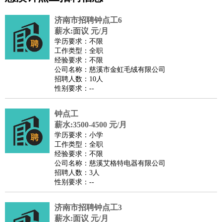
公关
：
公关员
公关经理
媒介专员
媒介经理
会展专员
技工/工人
：
普工
电工
木工
钳工
焊工
钣金工
锅炉工
油漆工
缝纫工
济南市招聘钟点工6
维修工
水暖工
车工
叉车工
手机维修
电梯工
操作工
包
薪水:面议 元/月
学历要求：不限
装工
水泥工
钢筋工
纺织工
管道工
样衣工
装卸工
工作类型：全职
生产/研发
：
质量管理
生产组长
车间主任
工艺设计
生产总监
高级工
经验要求：不限
公司名称：慈溪市金虹毛绒有限公司
程师
招聘人数：10人
机械/仪表
：
机械工程
仪器仪表
机电
版图设计
性别要求：--
司机
：
商务司机
客车司机
货车司机
出租车司机
班车司机
驾校
教练
钟点工
带车司机
地铁司机
高铁司机
小车司机
快车司机
专
薪水:3500-4500 元/月
车司机
学历要求：小学
物流/仓储
：
快递员
仓库管理
搬运工
物流专员
物流经理
调度员
工作类型：全职
经验要求：不限
贸易/采购
：
外贸专员
外贸经理
采购员
采购经理
商务专员
报关员
买
公司名称：慈溪艾格特电器有限公司
手
招聘人数：3人
性别要求：--
保险/理赔
：
保险推销
保险顾问
核保理赔
保险经纪人
保险精算师
契
约管理
保险内勤
济南市招聘钟点工3
餐饮类
：
厨师
服务员
传菜员
面点师
洗碗工
后厨
杂工
学徒
咖啡
薪水:面议 元/月