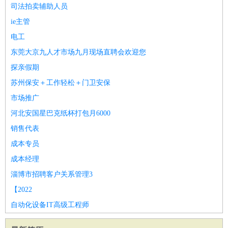
司法拍卖辅助人员
家庭管家
ie主管
物业管理
：
物业维修
物业管理
物业招商
物业经理
电工
淘宝/网店
：
淘宝客服
淘宝美工
淘宝店长
淘宝推广
淘宝装修
淘宝策
东莞大京九人才市场九月现场直聘会欢迎您
划
淘宝模特
财务/会计
探亲假期
：
会计
财务
出纳
审计
税务
财务分析
成本管理
教育/培训
：
教师
家教
幼教
教学管理
学术研究
培训策划
课程顾问
苏州保安＋工作轻松＋门卫安保
银行/证券
：
理财顾问
证券分析
银行柜员
拍卖师
操盘手
银行经理
信
市场推广
贷管理
河北安国星巴克纸杯打包月6000
律师/法务
：
律师
律师助理
法务专员
专利顾问
合同管理
销售代表
广告/咨询
：
文案
广告制作
咨询顾问
创意总监
广告策划
会展策划
婚
成本专员
礼策划
媒介策划
咨询经理
客户主管
摄影师
成本经理
美术/设计
：
服装设计
平面设计
美编
家具设计
美术老师
室内设计
包
淄博市招聘客户关系管理3
装设计
动画设计
珠宝设计
店面设计
UI设计
【2022
编辑/出版
：
编辑
记者
出版
发行
专栏作家
排版设计
自动化设备IT高级工程师
翻译/语言
：
英语翻译
日语翻译
俄语翻译
韩语翻译
法语翻译
德语翻
译
小语种