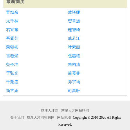
最新简历
医疗/药剂
：
医生
护士
药剂师
理疗师
导医
营养师
心理医生
中医
官灿余
敖瑛娜
运动/健身
：
健身教练
瑜伽教练
舞蹈老师
游泳教练
台球教练
高尔夫
太千林
贺章运
助理
体育解说员
体育记者
足球教练
右宜东
连智琦
环境保护
：
污水处理
环保检测
环境管理
环境绿化
水质检测员
吾霎芸
臧若江
政府公务
：
荣朝彬
叶素姗
房地产
：
房产销售
置业顾问
房产客服
房产策划
房产店员
房产中
雷薇煜
包惠瑶
介
房产内勤
房产评估师
尧圣坤
朱柏清
建筑/装修
：
土木工程
工程监理
造价师
安全专员
项目管理
园林设计
于弘光
简慕菲
测绘员
建筑工
装修工
千尧盛
孙宇均
人事/行政
：
文员
前台
秘书
人事专员
人事经理
行政助理
行政主管
简古涛
司昌轩
招聘专员
招聘经理
猎头顾问
培训专员
高级管理
：
总监
总裁助理
副总裁
总经理
合伙人
CEO
CTO
CFO
CPO
慈溪人才网 - 慈溪人才网招聘网
农林牧渔
：
养殖人员
饲养业务
农艺师
畜牧师
饲料研发
关于我们
慈溪人才网招聘网
网站地图
Copyright © 2010-2026 All Rights
好玩职业
：
酒店试睡员
美食品尝师
Reserved.
旅游体验师
职业拥抱师
酒店试