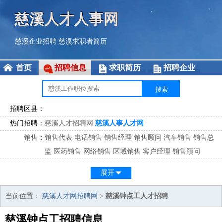
慈溪人才人事网
慈溪企业招聘
慈溪求职者简历
首页
招聘信息
求职简历
招聘企业
招聘区县：
热门招聘：
慈溪人才招聘网
慈溪人事人才网
销售
：
销售代表
电话销售
销售经理
销售顾问
汽车销售
销售总
监
医药销售
网络销售
区域销售
客户经理
销售顾问
市场
：
市场专员
市场经理
市场拓展
市场调研
市场策划
策划经
展开
理
客服
：
客服专员
电话客服
客服经理
售后服务
客户关系
客服总
当前位置：
慈溪人才网招聘网
>
慈溪钟点工人才招聘
监
慈溪钟点工招聘信息