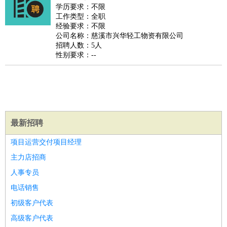
师
茶艺师
迎宾
学历要求：不限
工作类型：全职
酒店/旅游
：
酒店前台
酒店服务员
行李员
大堂经理
酒店管理
酒店管
经验要求：不限
家
导游
旅游顾问
签证专员
订票员
试睡师
公司名称：慈溪市兴华轻工物资有限公司
招聘人数：5人
超市/销售
：
促销导购
营业员
收银员
理货员
食品加工
品类管理
店长
性别要求：--
美容/美发
：
发型师
美容师
化妆师
美甲师
美发助理
洗头工
美体师
美容顾问
美容助理
美容店长
宠物美容
保健/按摩
：
按摩师
针灸推拿
足疗师
搓澡工
盲人按摩
娱乐/影视
：
礼仪
调酒师
摄影师
主持人
配音员
后期制作
场务
群众
演员
音效师
灯光师
编剧
主播
最新招聘
技术开发
：
程序员
网页设计
技术专员
软件工程师
测试工程师
运维
项目运营交付项目经理
工程师
技术支持
硬件工程师
系统工程师
通信工程师
数
主力店招商
据工程师
前端工程师
APP开发
算法工程师
人事专员
产品管理
：
产品经理
产品运营
产品助理
项目经理
高级产品经理
产
电话销售
品实习生
SEO
初级客户代表
电子/电气
：
无线电
电路工程
自动化
电子维修
产品工艺
高级客户代表
家政/安保
：
保洁
保姆
保安
月嫂
钟点工
洗衣工
护工
育婴师
送水工