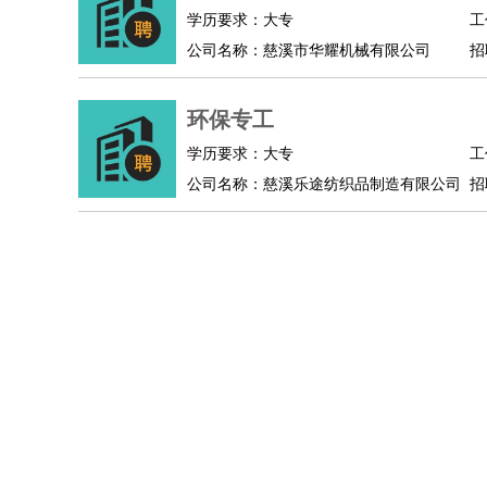
物业管理
：
物业维修
物业管理
物业招商
物业经理
学历要求：大专
工
淘宝/网店
：
淘宝客服
淘宝美工
淘宝店长
淘宝推广
淘宝装
公司名称：慈溪市华耀机械有限公司
招
财务/会计
：
会计
财务
出纳
审计
税务
财务分析
成本管理
教育/培训
：
教师
家教
幼教
教学管理
学术研究
培训策划
环保专工
银行/证券
：
理财顾问
证券分析
银行柜员
拍卖师
操盘手
银
学历要求：大专
工
律师/法务
：
律师
律师助理
法务专员
专利顾问
合同管理
公司名称：慈溪乐途纺织品制造有限公司
招
广告/咨询
：
文案
广告制作
咨询顾问
创意总监
广告策划
会
美术/设计
：
服装设计
平面设计
美编
家具设计
美术老师
室
编辑/出版
：
编辑
记者
出版
发行
专栏作家
排版设计
翻译/语言
：
英语翻译
日语翻译
俄语翻译
韩语翻译
法语翻
医疗/药剂
：
医生
护士
药剂师
理疗师
导医
营养师
心理医
运动/健身
：
健身教练
瑜伽教练
舞蹈老师
游泳教练
台球教
环境保护
：
污水处理
环保检测
环境管理
环境绿化
水质检
政府公务
：
房地产
：
房产销售
置业顾问
房产客服
房产策划
房产店
建筑/装修
：
土木工程
工程监理
造价师
安全专员
项目管理