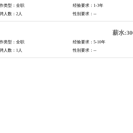
作类型：全职
经验要求：1-3年
修
淘宝策划
淘宝模特
聘人数：2人
性别要求：--
课程顾问
薪水:30
行经理
信贷管理
作类型：全职
经验要求：5-10年
聘人数：1人
性别要求：--
展策划
婚礼策划
媒介策划
咨询经理
客户主管
摄影师
内设计
包装设计
动画设计
珠宝设计
店面设计
UI设计
译
德语翻译
小语种
生
中医
练
高尔夫助理
体育解说员
体育记者
足球教练
测员
员
房产中介
房产内勤
房产评估师
园林设计
测绘员
建筑工
装修工