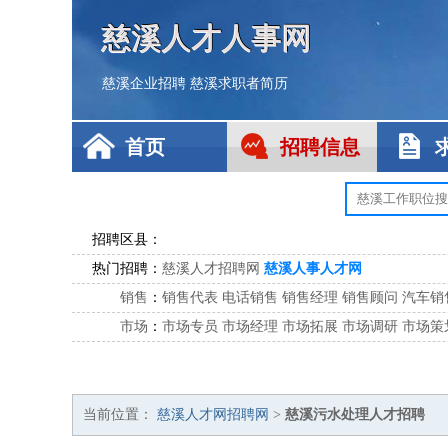
慈溪人才人事网
慈溪企业招聘
慈溪求职者简历
首页
招聘信息
招聘区县：
热门招聘：
慈溪人才招聘网
慈溪人事人才网
销售
：
销售代表
电话销售
销售经理
销售顾问
汽车销
市场
：
市场专员
市场经理
市场拓展
市场调研
市场策
客服
：
客服专员
电话客服
客服经理
售后服务
客户关
公关
：
公关员
公关经理
媒介专员
媒介经理
会展专员
技工/工人
：
普工
电工
木工
钳工
焊工
钣金工
锅炉工
油漆
当前位置：
慈溪人才网招聘网
>
慈溪污水处理人才招聘
生产/研发
：
质量管理
生产组长
车间主任
工艺设计
生产总