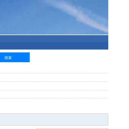
泥工
钢筋工
纺织工
管道工
样衣工
装卸工