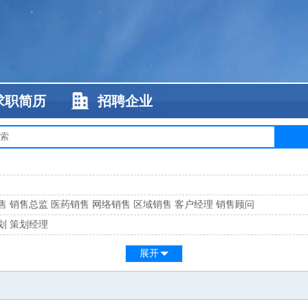
求职简历
招聘企业
售
销售总监
医药销售
网络销售
区域销售
客户经理
销售顾问
划
策划经理
系
客服总监
展开
工
缝纫工
维修工
水暖工
车工
叉车工
手机维修
电梯工
操作工
包装工
水
监
高级工程师