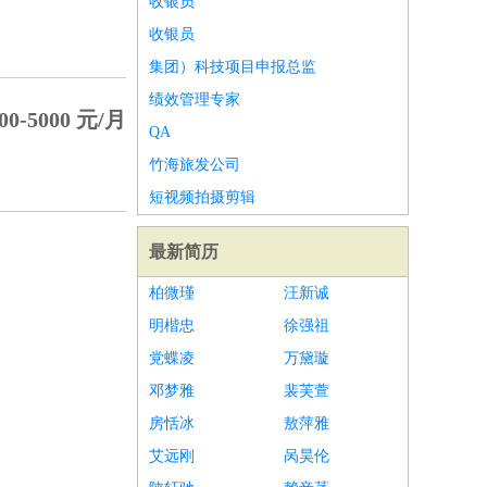
收银员
收银员
集团）科技项目申报总监
绩效管理专家
00-5000 元/月
QA
竹海旅发公司
短视频拍摄剪辑
最新简历
柏微瑾
汪新诚
明楷忠
徐强祖
党蝶凌
万黛璇
邓梦雅
裴芙萱
房恬冰
敖萍雅
艾远刚
呙昊伦