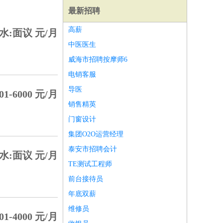
最新招聘
高薪
水:面议 元/月
中医医生
威海市招聘按摩师6
电销客服
导医
01-6000 元/月
销售精英
门窗设计
集团O2O运营经理
泰安市招聘会计
水:面议 元/月
TE测试工程师
师
前端工程师
APP开发
算法工程师
前台接待员
年底双薪
维修员
01-4000 元/月