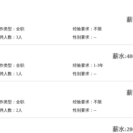
司机
驾校教练
带车司机
地铁司机
高铁司机
小车司机
快车司机
专车司机
薪
度员
作类型：全职
经验要求：不限
报关员
买手
聘人数：3人
性别要求：--
精算师
契约管理
保险内勤
学徒
咖啡师
茶艺师
迎宾
薪水:40
理
酒店管家
导游
旅游顾问
签证专员
订票员
试睡师
作类型：全职
经验要求：1-3年
管理
店长
聘人数：1人
性别要求：--
美体师
美容顾问
美容助理
美容店长
宠物美容
薪
场务
群众演员
音效师
灯光师
编剧
主播
程师
运维工程师
技术支持
硬件工程师
系统工程师
通信工程师
数据工程
作类型：全职
经验要求：不限
品经理
聘人数：2人
产品实习生
SEO
性别要求：--
师
送水工
家庭管家
薪水:20