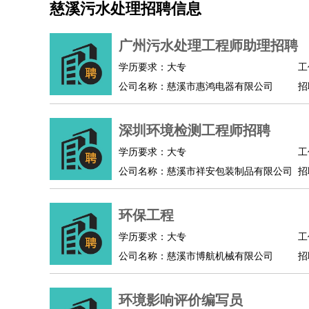
慈溪污水处理招聘信息
机械/仪表
：
机械工程
仪器仪表
机电
版图设计
司机
：
商务司机
客车司机
货车司机
出租车司机
班车
广州污水处理工程师助理招聘
物流/仓储
：
快递员
仓库管理
搬运工
物流专员
物流经理
调
学历要求：大专
工
贸易/采购
：
外贸专员
外贸经理
采购员
采购经理
商务专员
公司名称：慈溪市惠鸿电器有限公司
招
保险/理赔
：
保险推销
保险顾问
核保理赔
保险经纪人
保险
餐饮类
：
厨师
服务员
传菜员
面点师
洗碗工
后厨
杂工
深圳环境检测工程师招聘
酒店/旅游
：
酒店前台
酒店服务员
行李员
大堂经理
酒店管
学历要求：大专
工
超市/销售
：
促销导购
营业员
收银员
理货员
食品加工
品类
公司名称：慈溪市祥安包装制品有限公司
招
美容/美发
：
发型师
美容师
化妆师
美甲师
美发助理
洗头工
保健/按摩
：
按摩师
针灸推拿
足疗师
搓澡工
盲人按摩
环保工程
娱乐/影视
：
礼仪
调酒师
摄影师
主持人
配音员
后期制作
技术开发
：
程序员
网页设计
技术专员
软件工程师
测试工
学历要求：大专
工
产品管理
：
产品经理
公司名称：慈溪市博航机械有限公司
产品运营
产品助理
项目经理
高级产
招
电子/电气
：
无线电
电路工程
自动化
电子维修
产品工艺
家政/安保
：
保洁
保姆
保安
月嫂
钟点工
洗衣工
护工
育婴
环境影响评价编写员