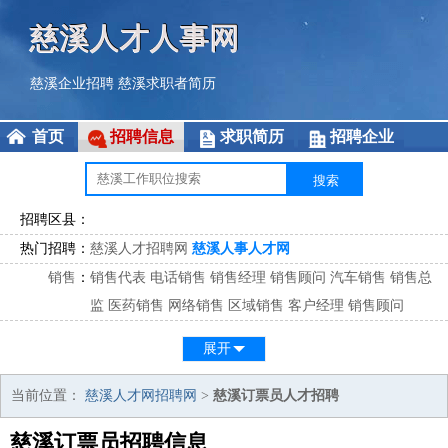
慈溪人才人事网
慈溪企业招聘
慈溪求职者简历
首页
招聘信息
求职简历
招聘企业
招聘区县：
热门招聘：
慈溪人才招聘网
慈溪人事人才网
销售
：
销售代表
电话销售
销售经理
销售顾问
汽车销售
销售总
监
医药销售
网络销售
区域销售
客户经理
销售顾问
市场
：
市场专员
市场经理
市场拓展
市场调研
市场策划
策划经
展开
理
客服
：
客服专员
电话客服
客服经理
售后服务
客户关系
客服总
当前位置：
慈溪人才网招聘网
>
慈溪订票员人才招聘
监
慈溪订票员招聘信息