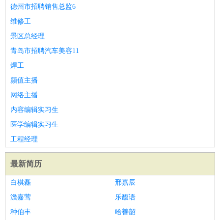
师
茶艺师
迎宾
德州市招聘销售总监6
酒店/旅游
：
酒店前台
酒店服务员
行李员
大堂经理
酒店管理
酒店管
维修工
家
导游
旅游顾问
签证专员
订票员
试睡师
景区总经理
超市/销售
：
促销导购
营业员
收银员
理货员
食品加工
品类管理
店长
青岛市招聘汽车美容11
美容/美发
：
发型师
美容师
化妆师
美甲师
美发助理
洗头工
美体师
焊工
美容顾问
美容助理
美容店长
宠物美容
颜值主播
保健/按摩
：
按摩师
针灸推拿
足疗师
搓澡工
盲人按摩
网络主播
娱乐/影视
：
礼仪
调酒师
摄影师
主持人
配音员
后期制作
场务
群众
内容编辑实习生
演员
音效师
灯光师
编剧
主播
医学编辑实习生
技术开发
：
程序员
网页设计
技术专员
软件工程师
测试工程师
运维
工程经理
工程师
技术支持
硬件工程师
系统工程师
通信工程师
数
据工程师
前端工程师
APP开发
算法工程师
最新简历
产品管理
：
产品经理
产品运营
产品助理
项目经理
高级产品经理
产
白棋磊
邢嘉辰
品实习生
SEO
澹嘉莺
乐馥语
电子/电气
：
无线电
电路工程
自动化
电子维修
产品工艺
种伯丰
哈善韶
家政/安保
：
保洁
保姆
保安
月嫂
钟点工
洗衣工
护工
育婴师
送水工