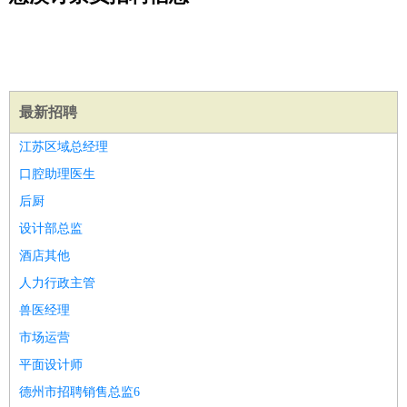
公关
：
公关员
公关经理
媒介专员
媒介经理
会展专员
技工/工人
：
普工
电工
木工
钳工
焊工
钣金工
锅炉工
油漆工
缝纫工
维修工
水暖工
车工
叉车工
手机维修
电梯工
操作工
包
装工
水泥工
钢筋工
纺织工
管道工
样衣工
装卸工
生产/研发
：
质量管理
生产组长
车间主任
工艺设计
生产总监
高级工
最新招聘
程师
江苏区域总经理
机械/仪表
：
机械工程
仪器仪表
机电
版图设计
口腔助理医生
司机
：
商务司机
客车司机
货车司机
出租车司机
班车司机
驾校
后厨
教练
带车司机
地铁司机
高铁司机
小车司机
快车司机
专
设计部总监
车司机
酒店其他
物流/仓储
：
快递员
仓库管理
搬运工
物流专员
物流经理
调度员
人力行政主管
贸易/采购
：
外贸专员
外贸经理
采购员
采购经理
商务专员
报关员
买
兽医经理
手
保险/理赔
市场运营
：
保险推销
保险顾问
核保理赔
保险经纪人
保险精算师
契
约管理
保险内勤
平面设计师
餐饮类
：
厨师
服务员
传菜员
面点师
洗碗工
后厨
杂工
学徒
咖啡
德州市招聘销售总监6