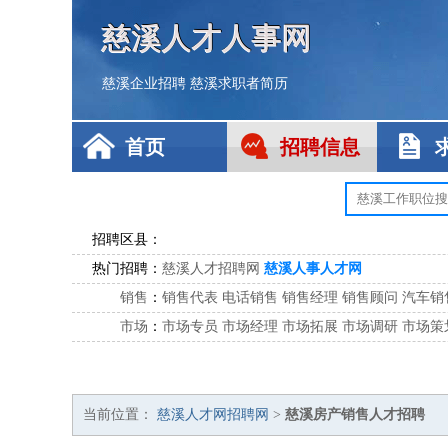
慈溪人才人事网
慈溪企业招聘
慈溪求职者简历
首页
招聘信息
招聘区县：
热门招聘：
慈溪人才招聘网
慈溪人事人才网
销售
：
销售代表
电话销售
销售经理
销售顾问
汽车销
市场
：
市场专员
市场经理
市场拓展
市场调研
市场策
客服
：
客服专员
电话客服
客服经理
售后服务
客户关
公关
：
公关员
公关经理
媒介专员
媒介经理
会展专员
技工/工人
：
普工
电工
木工
钳工
焊工
钣金工
锅炉工
油漆
当前位置：
慈溪人才网招聘网
>
慈溪房产销售人才招聘
生产/研发
：
质量管理
生产组长
车间主任
工艺设计
生产总