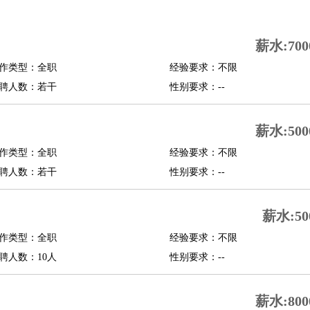
司机
驾校教练
带车司机
地铁司机
高铁司机
小车司机
快车司机
专车司机
薪水:700
度员
作类型：全职
经验要求：不限
报关员
买手
聘人数：若干
性别要求：--
精算师
契约管理
保险内勤
学徒
咖啡师
茶艺师
迎宾
薪水:500
理
酒店管家
导游
旅游顾问
签证专员
订票员
试睡师
作类型：全职
经验要求：不限
管理
店长
聘人数：若干
性别要求：--
美体师
美容顾问
美容助理
美容店长
宠物美容
薪水:50
场务
群众演员
音效师
灯光师
编剧
主播
程师
运维工程师
技术支持
硬件工程师
系统工程师
通信工程师
数据工程
作类型：全职
经验要求：不限
品经理
聘人数：10人
产品实习生
SEO
性别要求：--
师
送水工
家庭管家
薪水:800