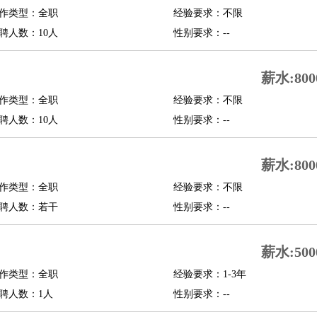
作类型：全职
经验要求：不限
修
淘宝策划
淘宝模特
聘人数：10人
性别要求：--
课程顾问
薪水:800
行经理
信贷管理
作类型：全职
经验要求：不限
聘人数：10人
性别要求：--
展策划
婚礼策划
媒介策划
咨询经理
客户主管
摄影师
内设计
包装设计
动画设计
珠宝设计
店面设计
UI设计
薪水:800
作类型：全职
经验要求：不限
译
德语翻译
小语种
聘人数：若干
性别要求：--
生
中医
练
高尔夫助理
体育解说员
体育记者
足球教练
薪水:500
测员
作类型：全职
经验要求：1-3年
聘人数：1人
性别要求：--
员
房产中介
房产内勤
房产评估师
园林设计
测绘员
建筑工
装修工