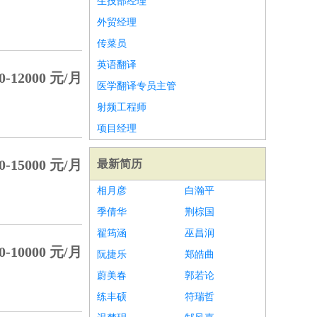
生技部经理
外贸经理
传菜员
英语翻译
0-12000 元/月
医学翻译专员主管
射频工程师
项目经理
0-15000 元/月
最新简历
相月彦
白瀚平
季倩华
荆棕国
翟筠涵
巫昌润
0-10000 元/月
阮捷乐
郑皓曲
蔚美春
郭若论
练丰硕
符瑞哲