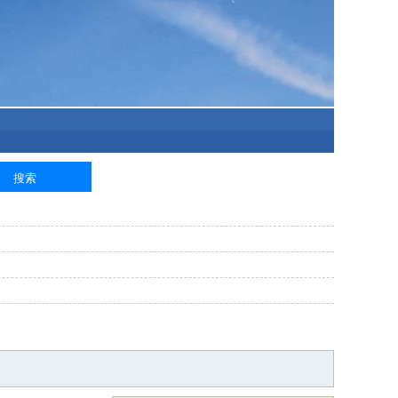
泥工
钢筋工
纺织工
管道工
样衣工
装卸工