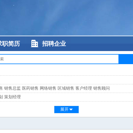
求职简历
招聘企业
售
销售总监
医药销售
网络销售
区域销售
客户经理
销售顾问
划
策划经理
系
客服总监
展开
工
缝纫工
维修工
水暖工
车工
叉车工
手机维修
电梯工
操作工
包装工
水
监
高级工程师