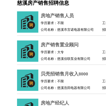
慈溪房产销售招聘信息
机械/仪表
：
机械工程
仪器仪表
机电
版图设计
司机
：
商务司机
客车司机
货车司机
出租车司机
班车
房地产销售人员
物流/仓储
：
快递员
仓库管理
搬运工
物流专员
物流经理
调
学历要求：不限
工
贸易/采购
：
外贸专员
外贸经理
采购员
采购经理
商务专员
公司名称：慈溪市言诺电器有限公司
招
保险/理赔
：
保险推销
保险顾问
核保理赔
保险经纪人
保险
餐饮类
：
厨师
服务员
传菜员
面点师
洗碗工
后厨
杂工
房产销售置业顾问
酒店/旅游
：
酒店前台
酒店服务员
行李员
大堂经理
酒店管
学历要求：大专
工
超市/销售
：
促销导购
营业员
收银员
理货员
食品加工
品类
公司名称：慈溪佳联泵业有限公司
招
美容/美发
：
发型师
美容师
化妆师
美甲师
美发助理
洗头工
保健/按摩
：
按摩师
针灸推拿
足疗师
搓澡工
盲人按摩
贝壳招销售月收入8000
娱乐/影视
：
礼仪
调酒师
摄影师
主持人
配音员
后期制作
技术开发
：
程序员
网页设计
技术专员
软件工程师
测试工
学历要求：不限
工
产品管理
：
产品经理
公司名称：慈溪浩田电器有限公司
产品运营
产品助理
项目经理
高级产
招
电子/电气
：
无线电
电路工程
自动化
电子维修
产品工艺
家政/安保
：
保洁
保姆
保安
月嫂
钟点工
洗衣工
护工
育婴
房地产经纪人