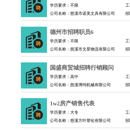
物业管理
：
物业维修
物业管理
物业招商
物业经理
学历要求：不限
工
淘宝/网店
：
淘宝客服
淘宝美工
淘宝店长
淘宝推广
淘宝装
公司名称：慈溪市诺美文具有限公司
招
财务/会计
：
会计
财务
出纳
审计
税务
财务分析
成本管理
教育/培训
：
教师
家教
幼教
教学管理
学术研究
培训策划
德州市招聘职员6
银行/证券
：
理财顾问
证券分析
银行柜员
拍卖师
操盘手
银
学历要求：不限
工
律师/法务
：
律师
律师助理
法务专员
专利顾问
合同管理
公司名称：慈溪市文星物流有限公司
招
广告/咨询
：
文案
广告制作
咨询顾问
创意总监
广告策划
会
美术/设计
：
服装设计
平面设计
美编
家具设计
美术老师
室
国盛商贸城招聘行销顾问
编辑/出版
：
编辑
记者
出版
发行
专栏作家
排版设计
学历要求：高中
工
翻译/语言
：
英语翻译
日语翻译
俄语翻译
韩语翻译
法语翻
公司名称：慈溪博纬机械有限公司
招
医疗/药剂
：
医生
护士
药剂师
理疗师
导医
营养师
心理医
运动/健身
：
健身教练
瑜伽教练
舞蹈老师
游泳教练
台球教
1w2房产销售代表
环境保护
：
污水处理
环保检测
环境管理
环境绿化
水质检
政府公务
：
学历要求：大专
工
公司名称：慈溪方叶塑化有限公司
招
房地产
：
房产销售
置业顾问
房产客服
房产策划
房产店
建筑/装修
：
土木工程
工程监理
造价师
安全专员
项目管理