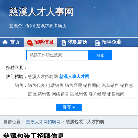
慈溪人才人事网
慈溪企业招聘
慈溪求职者简历
首页
招聘信息
求职简历
招聘企业
招聘区县：
热门招聘：
慈溪人才招聘网
慈溪人事人才网
销售
：
销售代表
电话销售
销售经理
销售顾问
汽车销售
销售总
监
医药销售
网络销售
区域销售
客户经理
销售顾问
市场
：
市场专员
市场经理
市场拓展
市场调研
市场策划
策划经
展开
理
客服
：
客服专员
电话客服
客服经理
售后服务
客户关系
客服总
当前位置：
慈溪人才网招聘网
>
慈溪包装工人才招聘
监
慈溪包装工招聘信息