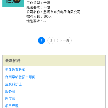
睡员
狗粮试吃员
手模
陪跑族
网购砍价师
色彩搭配师
品
工作类型：全职
经验要求：不限
酒师
公司名称：慈溪市东升电子有限公司
招聘人数：100人
性别要求：--
1
2
下一页
最新招聘
学前教育教师
台州早幼教招生顾问
皮肤科护士
服务员
理疗师
项目经理