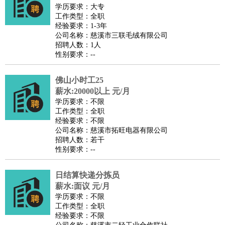
师
茶艺师
迎宾
学历要求：大专
工作类型：全职
酒店/旅游
：
酒店前台
酒店服务员
行李员
大堂经理
酒店管理
酒店管
经验要求：1-3年
家
导游
旅游顾问
签证专员
订票员
试睡师
公司名称：慈溪市三联毛绒有限公司
招聘人数：1人
超市/销售
：
促销导购
营业员
收银员
理货员
食品加工
品类管理
店长
性别要求：--
美容/美发
：
发型师
美容师
化妆师
美甲师
美发助理
洗头工
美体师
美容顾问
美容助理
美容店长
宠物美容
佛山小时工25
保健/按摩
：
按摩师
薪水:20000以上 元/月
针灸推拿
足疗师
搓澡工
盲人按摩
学历要求：不限
娱乐/影视
：
礼仪
调酒师
摄影师
主持人
配音员
后期制作
场务
群众
工作类型：全职
演员
音效师
灯光师
编剧
主播
经验要求：不限
公司名称：慈溪市拓旺电器有限公司
技术开发
：
程序员
网页设计
技术专员
软件工程师
测试工程师
运维
招聘人数：若干
工程师
技术支持
硬件工程师
系统工程师
通信工程师
数
性别要求：--
据工程师
前端工程师
APP开发
算法工程师
日结算快递分拣员
产品管理
：
产品经理
产品运营
产品助理
项目经理
高级产品经理
产
薪水:面议 元/月
品实习生
SEO
学历要求：不限
电子/电气
：
无线电
电路工程
自动化
电子维修
产品工艺
工作类型：全职
经验要求：不限
家政/安保
：
保洁
保姆
保安
月嫂
钟点工
洗衣工
护工
育婴师
送水工