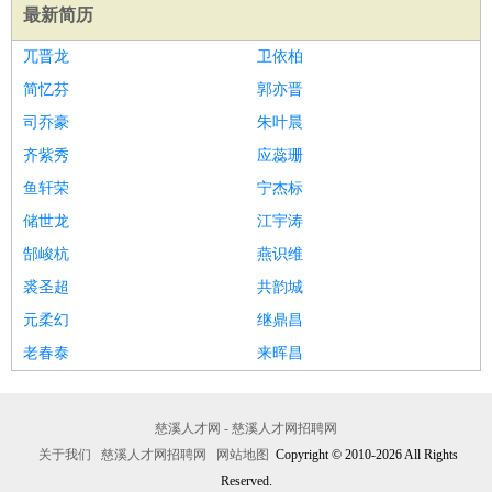
最新简历
兀晋龙
卫依柏
简忆芬
郭亦晋
司乔豪
朱叶晨
齐紫秀
应蕊珊
鱼轩荣
宁杰标
储世龙
江宇涛
郜峻杭
燕识维
裘圣超
共韵城
元柔幻
继鼎昌
老春泰
来晖昌
慈溪人才网 - 慈溪人才网招聘网
关于我们
慈溪人才网招聘网
网站地图
Copyright © 2010-2026 All Rights
Reserved.