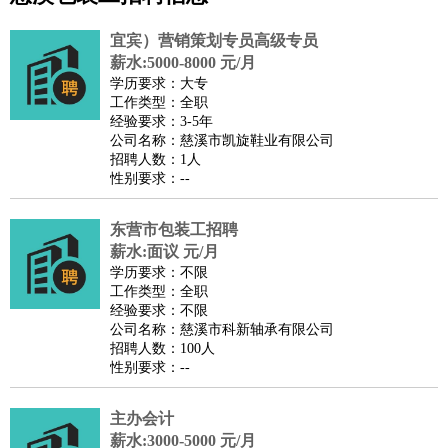
公关
：
公关员
公关经理
媒介专员
媒介经理
会展专员
技工/工人
：
普工
电工
木工
钳工
焊工
钣金工
锅炉工
油漆工
缝纫工
宜宾）营销策划专员高级专员
维修工
水暖工
车工
叉车工
手机维修
电梯工
操作工
包
薪水:5000-8000 元/月
学历要求：大专
装工
水泥工
钢筋工
纺织工
管道工
样衣工
装卸工
工作类型：全职
生产/研发
：
质量管理
生产组长
车间主任
工艺设计
生产总监
高级工
经验要求：3-5年
公司名称：慈溪市凯旋鞋业有限公司
程师
招聘人数：1人
机械/仪表
：
机械工程
仪器仪表
机电
版图设计
性别要求：--
司机
：
商务司机
客车司机
货车司机
出租车司机
班车司机
驾校
教练
东营市包装工招聘
带车司机
地铁司机
高铁司机
小车司机
快车司机
专
薪水:面议 元/月
车司机
学历要求：不限
物流/仓储
：
快递员
仓库管理
搬运工
物流专员
物流经理
调度员
工作类型：全职
经验要求：不限
贸易/采购
：
外贸专员
外贸经理
采购员
采购经理
商务专员
报关员
买
公司名称：慈溪市科新轴承有限公司
手
招聘人数：100人
性别要求：--
保险/理赔
：
保险推销
保险顾问
核保理赔
保险经纪人
保险精算师
契
约管理
保险内勤
主办会计
餐饮类
：
厨师
服务员
传菜员
面点师
洗碗工
后厨
杂工
学徒
咖啡
薪水:3000-5000 元/月