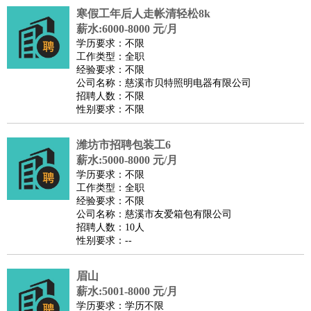
寒假工年后人走帐清轻松8k
医疗/药剂
：
医生
护士
药剂师
理疗师
导医
营养师
心理医生
中医
薪水:6000-8000 元/月
运动/健身
：
健身教练
瑜伽教练
舞蹈老师
游泳教练
台球教练
高尔夫
学历要求：不限
工作类型：全职
助理
体育解说员
体育记者
足球教练
经验要求：不限
环境保护
：
污水处理
环保检测
环境管理
环境绿化
水质检测员
公司名称：慈溪市贝特照明电器有限公司
招聘人数：不限
政府公务
：
性别要求：不限
房地产
：
房产销售
置业顾问
房产客服
房产策划
房产店员
房产中
介
房产内勤
房产评估师
潍坊市招聘包装工6
建筑/装修
：
土木工程
薪水:5000-8000 元/月
工程监理
造价师
安全专员
项目管理
园林设计
学历要求：不限
测绘员
建筑工
装修工
工作类型：全职
人事/行政
：
文员
前台
秘书
人事专员
人事经理
行政助理
行政主管
经验要求：不限
公司名称：慈溪市友爱箱包有限公司
招聘专员
招聘经理
猎头顾问
培训专员
招聘人数：10人
高级管理
：
总监
总裁助理
副总裁
总经理
合伙人
CEO
CTO
CFO
性别要求：--
CPO
眉山
农林牧渔
：
养殖人员
饲养业务
农艺师
畜牧师
饲料研发
薪水:5001-8000 元/月
好玩职业
：
酒店试睡员
美食品尝师
旅游体验师
职业拥抱师
酒店试
学历要求：学历不限