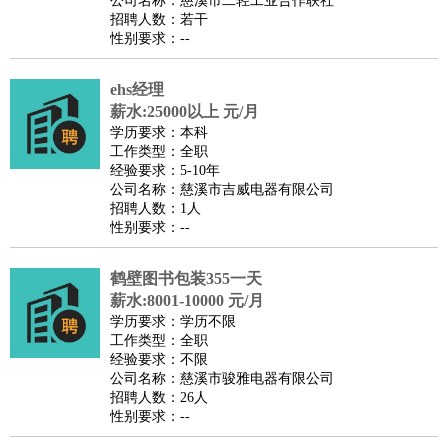
公司名称：慈溪市二轻工业合作联社
家庭管家
招聘人数：若干
性别要求：--
物业管理
：
物业维修
物业管理
物业招商
物业经理
淘宝/网店
：
淘宝客服
淘宝美工
淘宝店长
淘宝推广
淘宝装修
淘宝策
ehs经理
划
淘宝模特
薪水:25000以上 元/月
财务/会计
：
会计
学历要求：本科
财务
出纳
审计
税务
财务分析
成本管理
工作类型：全职
教育/培训
：
教师
家教
幼教
教学管理
学术研究
培训策划
课程顾问
经验要求：5-10年
公司名称：慈溪市吉威电器有限公司
银行/证券
：
理财顾问
证券分析
银行柜员
拍卖师
操盘手
银行经理
信
招聘人数：1人
贷管理
性别要求：--
律师/法务
：
律师
律师助理
法务专员
专利顾问
合同管理
广告/咨询
：
文案
广告制作
咨询顾问
创意总监
广告策划
会展策划
婚
鹤壁图书包装355一天
薪水:8001-10000 元/月
礼策划
媒介策划
咨询经理
客户主管
摄影师
学历要求：学历不限
美术/设计
：
服装设计
平面设计
美编
家具设计
美术老师
室内设计
包
工作类型：全职
经验要求：不限
装设计
动画设计
珠宝设计
店面设计
UI设计
公司名称：慈溪市骏雅电器有限公司
编辑/出版
：
编辑
记者
出版
发行
专栏作家
排版设计
招聘人数：26人
性别要求：--
翻译/语言
：
英语翻译
日语翻译
俄语翻译
韩语翻译
法语翻译
德语翻
译
小语种