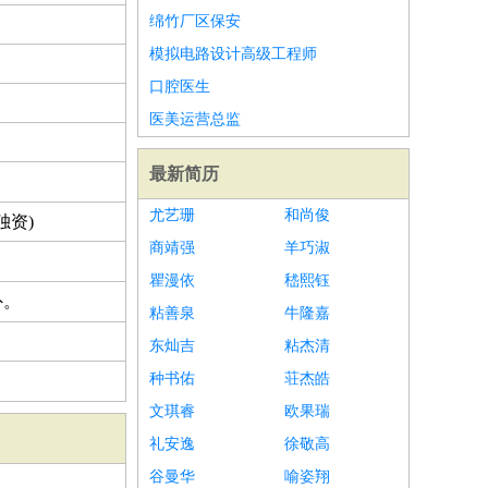
绵竹厂区保安
模拟电路设计高级工程师
口腔医生
医美运营总监
最新简历
尤艺珊
和尚俊
独资)
商靖强
羊巧淑
瞿漫依
嵇熙钰
外。
粘善泉
牛隆嘉
东灿吉
粘杰清
种书佑
荘杰皓
文琪睿
欧果瑞
礼安逸
徐敬高
谷曼华
喻姿翔