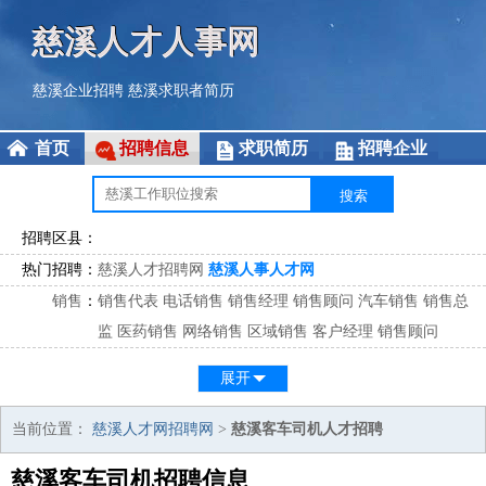
慈溪人才人事网
慈溪企业招聘
慈溪求职者简历
首页
招聘信息
求职简历
招聘企业
招聘区县：
热门招聘：
慈溪人才招聘网
慈溪人事人才网
销售
：
销售代表
电话销售
销售经理
销售顾问
汽车销售
销售总
监
医药销售
网络销售
区域销售
客户经理
销售顾问
市场
：
市场专员
市场经理
市场拓展
市场调研
市场策划
策划经
展开
理
客服
：
客服专员
电话客服
客服经理
售后服务
客户关系
客服总
当前位置：
慈溪人才网招聘网
>
慈溪客车司机人才招聘
监
慈溪客车司机招聘信息