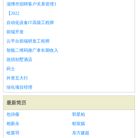
师
茶艺师
迎宾
淄博市招聘客户关系管理3
酒店/旅游
：
酒店前台
酒店服务员
行李员
大堂经理
酒店管理
酒店管
【2022
家
导游
旅游顾问
签证专员
订票员
试睡师
自动化设备IT高级工程师
超市/销售
：
促销导购
营业员
收银员
理货员
食品加工
品类管理
店长
前端开发
美容/美发
：
发型师
美容师
化妆师
美甲师
美发助理
洗头工
美体师
云平台前端研发工程师
美容顾问
美容助理
美容店长
宠物美容
智能二维码推广拿长期收入
保健/按摩
：
按摩师
针灸推拿
足疗师
搓澡工
盲人按摩
急招别墅酒店
娱乐/影视
：
礼仪
调酒师
摄影师
主持人
配音员
后期制作
场务
群众
药士
演员
音效师
灯光师
编剧
主播
外资五大行
技术开发
：
程序员
网页设计
技术专员
软件工程师
测试工程师
运维
绿化项目经理
工程师
技术支持
硬件工程师
系统工程师
通信工程师
数
据工程师
前端工程师
APP开发
算法工程师
最新简历
产品管理
：
产品经理
产品运营
产品助理
项目经理
高级产品经理
产
包诗薇
郭星柏
品实习生
SEO
相新永
郁宸嫣
电子/电气
：
无线电
电路工程
自动化
电子维修
产品工艺
哈茵羽
东方建超
家政/安保
：
保洁
保姆
保安
月嫂
钟点工
洗衣工
护工
育婴师
送水工