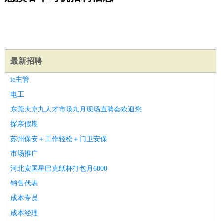
公关
：
公关员
公关经理
媒介专员
媒介经理
会展专员
技工/工人
：
普工
电工
木工
钳工
焊工
钣金工
锅炉工
油漆工
缝纫工
维修工
水暖工
车工
叉车工
手机维修
电梯工
操作工
包
装工
水泥工
钢筋工
纺织工
管道工
样衣工
装卸工
生产/研发
：
质量管理
生产组长
车间主任
工艺设计
生产总监
高级工
最新招聘
程师
ie主管
机械/仪表
：
机械工程
仪器仪表
机电
版图设计
电工
司机
：
商务司机
客车司机
货车司机
出租车司机
班车司机
驾校
东莞大京九人才市场九月现场直聘会欢迎您
教练
带车司机
地铁司机
高铁司机
小车司机
快车司机
专
探亲假期
车司机
苏州保安＋工作轻松＋门卫安保
物流/仓储
：
快递员
仓库管理
搬运工
物流专员
物流经理
调度员
市场推广
贸易/采购
：
外贸专员
外贸经理
采购员
采购经理
商务专员
报关员
买
河北安国星巴克纸杯打包月6000
手
保险/理赔
销售代表
：
保险推销
保险顾问
核保理赔
保险经纪人
保险精算师
契
约管理
保险内勤
成本专员
餐饮类
：
厨师
服务员
传菜员
面点师
洗碗工
后厨
杂工
学徒
咖啡
成本经理