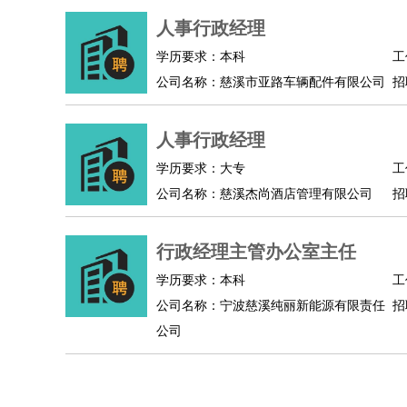
人事/行政
：
文员
前台
秘书
人事专员
人事经理
行政助理
人事行政经理
高级管理
：
总监
总裁助理
副总裁
总经理
合伙人
CEO
CT
学历要求：本科
工
农林牧渔
：
养殖人员
饲养业务
农艺师
畜牧师
饲料研发
公司名称：慈溪市亚路车辆配件有限公司
招
好玩职业
：
酒店试睡员
美食品尝师
旅游体验师
职业拥抱
人事行政经理
学历要求：大专
工
公司名称：慈溪杰尚酒店管理有限公司
招
行政经理主管办公室主任
学历要求：本科
工
公司名称：宁波慈溪纯丽新能源有限责任
招
公司