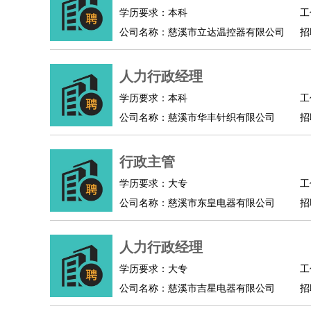
物业管理
：
物业维修
物业管理
物业招商
物业经理
学历要求：本科
工
淘宝/网店
：
淘宝客服
淘宝美工
淘宝店长
淘宝推广
淘宝装
公司名称：慈溪市立达温控器有限公司
招
财务/会计
：
会计
财务
出纳
审计
税务
财务分析
成本管理
教育/培训
：
教师
家教
幼教
教学管理
学术研究
培训策划
人力行政经理
银行/证券
：
理财顾问
证券分析
银行柜员
拍卖师
操盘手
银
学历要求：本科
工
律师/法务
：
律师
律师助理
法务专员
专利顾问
合同管理
公司名称：慈溪市华丰针织有限公司
招
广告/咨询
：
文案
广告制作
咨询顾问
创意总监
广告策划
会
美术/设计
：
服装设计
平面设计
美编
家具设计
美术老师
室
行政主管
编辑/出版
：
编辑
记者
出版
发行
专栏作家
排版设计
学历要求：大专
工
翻译/语言
：
英语翻译
日语翻译
俄语翻译
韩语翻译
法语翻
公司名称：慈溪市东皇电器有限公司
招
医疗/药剂
：
医生
护士
药剂师
理疗师
导医
营养师
心理医
运动/健身
：
健身教练
瑜伽教练
舞蹈老师
游泳教练
台球教
人力行政经理
环境保护
：
污水处理
环保检测
环境管理
环境绿化
水质检
政府公务
：
学历要求：大专
工
公司名称：慈溪市吉星电器有限公司
招
房地产
：
房产销售
置业顾问
房产客服
房产策划
房产店
建筑/装修
：
土木工程
工程监理
造价师
安全专员
项目管理