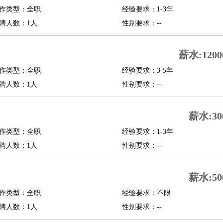
作类型：全职
经验要求：1-3年
修
淘宝策划
淘宝模特
聘人数：1人
性别要求：--
课程顾问
薪水:1200
行经理
信贷管理
作类型：全职
经验要求：3-5年
聘人数：1人
性别要求：--
展策划
婚礼策划
媒介策划
咨询经理
客户主管
摄影师
内设计
包装设计
动画设计
珠宝设计
店面设计
UI设计
薪水:30
作类型：全职
经验要求：1-3年
译
德语翻译
小语种
聘人数：1人
性别要求：--
生
中医
练
高尔夫助理
体育解说员
体育记者
足球教练
薪水:50
测员
作类型：全职
经验要求：不限
聘人数：1人
性别要求：--
员
房产中介
房产内勤
房产评估师
园林设计
测绘员
建筑工
装修工