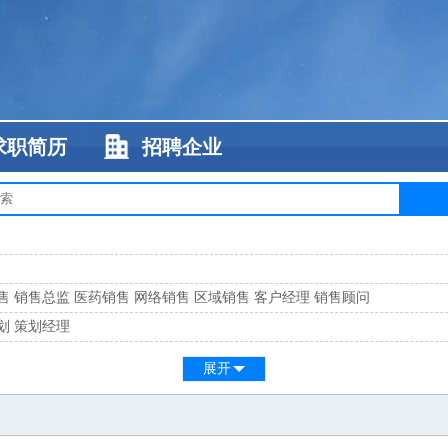
求职简历
招聘企业
售
销售总监
医药销售
网络销售
区域销售
客户经理
销售顾问
划
策划经理
系
客服总监
展开
工
缝纫工
维修工
水暖工
车工
叉车工
手机维修
电梯工
操作工
包装工
水
监
高级工程师