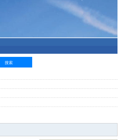
泥工
钢筋工
纺织工
管道工
样衣工
装卸工