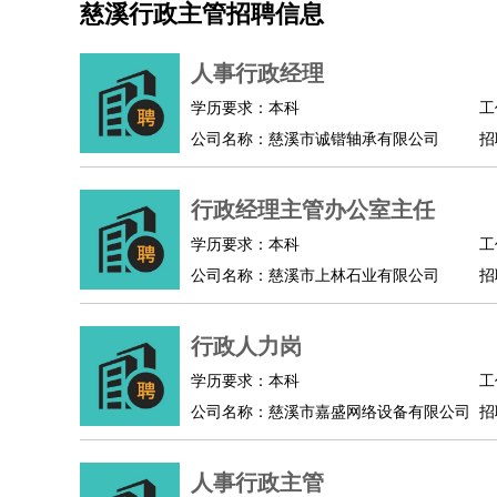
慈溪行政主管招聘信息
机械/仪表
：
机械工程
仪器仪表
机电
版图设计
司机
：
商务司机
客车司机
货车司机
出租车司机
班车
人事行政经理
物流/仓储
：
快递员
仓库管理
搬运工
物流专员
物流经理
调
学历要求：本科
工
贸易/采购
：
外贸专员
外贸经理
采购员
采购经理
商务专员
公司名称：慈溪市诚锴轴承有限公司
招
保险/理赔
：
保险推销
保险顾问
核保理赔
保险经纪人
保险
餐饮类
：
厨师
服务员
传菜员
面点师
洗碗工
后厨
杂工
行政经理主管办公室主任
酒店/旅游
：
酒店前台
酒店服务员
行李员
大堂经理
酒店管
学历要求：本科
工
超市/销售
：
促销导购
营业员
收银员
理货员
食品加工
品类
公司名称：慈溪市上林石业有限公司
招
美容/美发
：
发型师
美容师
化妆师
美甲师
美发助理
洗头工
保健/按摩
：
按摩师
针灸推拿
足疗师
搓澡工
盲人按摩
行政人力岗
娱乐/影视
：
礼仪
调酒师
摄影师
主持人
配音员
后期制作
技术开发
：
程序员
网页设计
技术专员
软件工程师
测试工
学历要求：本科
工
产品管理
：
产品经理
公司名称：慈溪市嘉盛网络设备有限公司
产品运营
产品助理
项目经理
高级产
招
电子/电气
：
无线电
电路工程
自动化
电子维修
产品工艺
家政/安保
：
保洁
保姆
保安
月嫂
钟点工
洗衣工
护工
育婴
人事行政主管