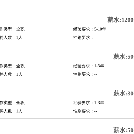
司机
驾校教练
带车司机
地铁司机
高铁司机
小车司机
快车司机
专车司机
薪水:1200
度员
作类型：全职
经验要求：5-10年
报关员
买手
聘人数：1人
性别要求：--
精算师
契约管理
保险内勤
学徒
咖啡师
茶艺师
迎宾
薪水:50
理
酒店管家
导游
旅游顾问
签证专员
订票员
试睡师
作类型：全职
经验要求：1-3年
管理
店长
聘人数：1人
性别要求：--
美体师
美容顾问
美容助理
美容店长
宠物美容
薪水:30
场务
群众演员
音效师
灯光师
编剧
主播
程师
运维工程师
技术支持
硬件工程师
系统工程师
通信工程师
数据工程
作类型：全职
经验要求：1-3年
品经理
聘人数：1人
产品实习生
SEO
性别要求：--
师
送水工
家庭管家
薪水:50