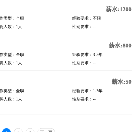
行政主管
招聘专员
招聘经理
猎头顾问
培训专员
薪水:1200
O
CFO
CPO
作类型：全职
经验要求：不限
聘人数：1人
性别要求：--
师
酒店试睡员
狗粮试吃员
手模
陪跑族
网购砍价师
色彩搭配师
品酒师
薪水:800
作类型：全职
经验要求：3-5年
聘人数：1人
性别要求：--
薪水:50
作类型：全职
经验要求：1-3年
聘人数：1人
性别要求：--