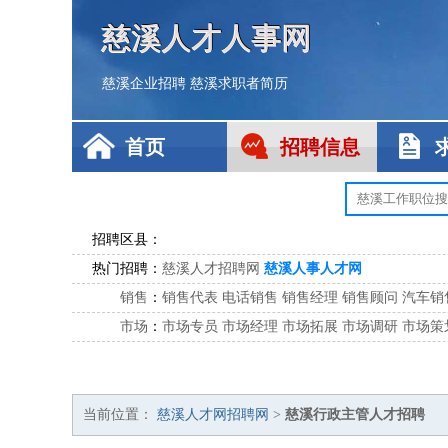
慈溪人才人事网
慈溪企业招聘
慈溪求职者简历
首页
招聘信息
招聘区县：
热门招聘：
慈溪人才招聘网
慈溪人事人才网
销售
：
销售代表
电话销售
销售经理
销售顾问
汽车销
市场
：
市场专员
市场经理
市场拓展
市场调研
市场策
客服
：
客服专员
电话客服
客服经理
售后服务
客户关
公关
：
公关员
公关经理
媒介专员
媒介经理
会展专员
技工/工人
：
普工
电工
木工
钳工
焊工
钣金工
锅炉工
油漆
当前位置：
慈溪人才网招聘网
>
慈溪行政主管人才招聘
生产/研发
：
质量管理
生产组长
车间主任
工艺设计
生产总