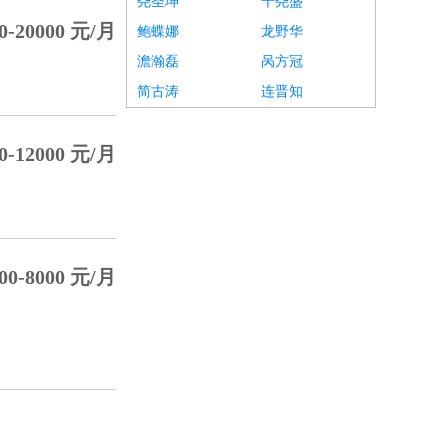
尧圣坤
千尧盛
0-20000 元/月
鲍蝶娜
龙野华
澹瀚磊
呙方冠
简古涛
连晋知
0-12000 元/月
00-8000 元/月