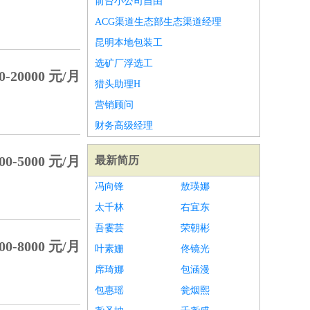
前台小公司自由
ACG渠道生态部生态渠道经理
昆明本地包装工
选矿厂浮选工
0-20000 元/月
猎头助理H
营销顾问
财务高级经理
00-5000 元/月
最新简历
冯向锋
敖瑛娜
太千林
右宜东
吾霎芸
荣朝彬
00-8000 元/月
叶素姗
佟镜光
席琦娜
包涵漫
包惠瑶
瓮烟熙