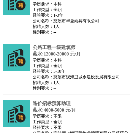
师
茶艺师
迎宾
学历要求：本科
工作类型：全职
酒店/旅游
：
酒店前台
酒店服务员
行李员
大堂经理
酒店管理
酒店管
经验要求：1-3年
家
导游
旅游顾问
签证专员
订票员
试睡师
公司名称：慈溪市华盈雨具有限公司
招聘人数：1人
超市/销售
：
促销导购
营业员
收银员
理货员
食品加工
品类管理
店长
性别要求：--
美容/美发
：
发型师
美容师
化妆师
美甲师
美发助理
洗头工
美体师
美容顾问
美容助理
美容店长
宠物美容
公路工程一级建筑师
保健/按摩
：
按摩师
薪水:12000-20000 元/月
针灸推拿
足疗师
搓澡工
盲人按摩
学历要求：本科
娱乐/影视
：
礼仪
调酒师
摄影师
主持人
配音员
后期制作
场务
群众
工作类型：全职
演员
音效师
灯光师
编剧
主播
经验要求：5-10年
公司名称：慈溪市观海卫城乡建设发展有限公司
技术开发
：
程序员
网页设计
技术专员
软件工程师
测试工程师
运维
招聘人数：1人
工程师
技术支持
硬件工程师
系统工程师
通信工程师
数
性别要求：--
据工程师
前端工程师
APP开发
算法工程师
造价招标预算助理
产品管理
：
产品经理
产品运营
产品助理
项目经理
高级产品经理
产
薪水:4000-5000 元/月
品实习生
SEO
学历要求：不限
电子/电气
：
无线电
电路工程
自动化
电子维修
产品工艺
工作类型：全职
经验要求：不限
家政/安保
：
保洁
保姆
保安
月嫂
钟点工
洗衣工
护工
育婴师
送水工