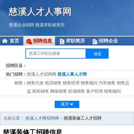
慈溪人才人事网
慈溪企业招聘
慈溪求职者简历
首页
招聘信息
求职简历
招聘企业
招聘区县：
热门招聘：
慈溪人才招聘网
慈溪人事人才网
销售
：
销售代表
电话销售
销售经理
销售顾问
汽车销售
销售总
监
医药销售
网络销售
区域销售
客户经理
销售顾问
市场
：
市场专员
市场经理
市场拓展
市场调研
市场策划
策划经
展开
理
客服
：
客服专员
电话客服
客服经理
售后服务
客户关系
客服总
当前位置：
慈溪人才网招聘网
>
慈溪装修工人才招聘
监
慈溪装修工招聘信息