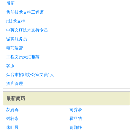
睡员
狗粮试吃员
手模
陪跑族
网购砍价师
色彩搭配师
品
后厨
酒师
售前技术支持工程师
it技术支持
中英文IT技术支持专员
诚聘服务员
电商运营
工程文员天汇雅苑
客服
烟台市招聘办公室文员1人
酒店管理
最新简历
郝婕蓉
司乔豪
钟轩永
霍旦皓
朱叶晨
蔚翾静