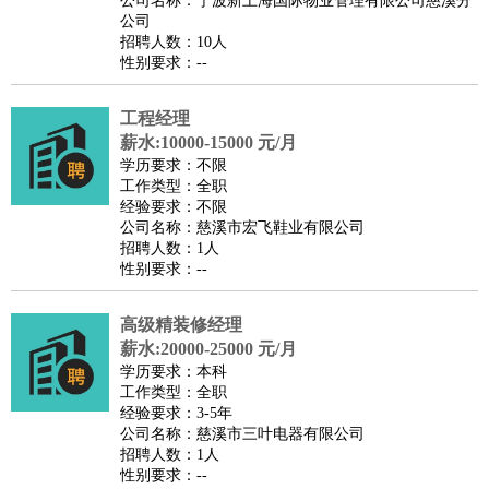
公司名称：宁波新上海国际物业管理有限公司慈溪分
家庭管家
公司
招聘人数：10人
物业管理
：
物业维修
物业管理
物业招商
物业经理
性别要求：--
淘宝/网店
：
淘宝客服
淘宝美工
淘宝店长
淘宝推广
淘宝装修
淘宝策
划
淘宝模特
工程经理
薪水:10000-15000 元/月
财务/会计
：
会计
财务
出纳
审计
税务
财务分析
成本管理
学历要求：不限
教育/培训
：
教师
家教
幼教
教学管理
学术研究
培训策划
课程顾问
工作类型：全职
经验要求：不限
银行/证券
：
理财顾问
证券分析
银行柜员
拍卖师
操盘手
银行经理
信
公司名称：慈溪市宏飞鞋业有限公司
贷管理
招聘人数：1人
性别要求：--
律师/法务
：
律师
律师助理
法务专员
专利顾问
合同管理
广告/咨询
：
文案
广告制作
咨询顾问
创意总监
广告策划
会展策划
婚
高级精装修经理
礼策划
媒介策划
咨询经理
客户主管
摄影师
薪水:20000-25000 元/月
美术/设计
：
服装设计
平面设计
美编
家具设计
美术老师
室内设计
包
学历要求：本科
工作类型：全职
装设计
动画设计
珠宝设计
店面设计
UI设计
经验要求：3-5年
编辑/出版
：
编辑
记者
出版
发行
专栏作家
排版设计
公司名称：慈溪市三叶电器有限公司
招聘人数：1人
翻译/语言
：
英语翻译
日语翻译
俄语翻译
韩语翻译
法语翻译
德语翻
性别要求：--
译
小语种