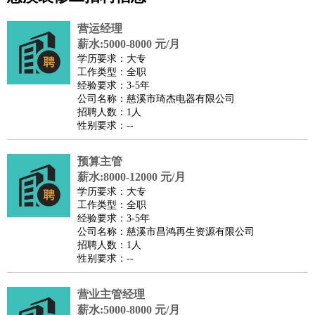
公关
：
公关员
公关经理
媒介专员
媒介经理
会展专员
技工/工人
：
普工
电工
木工
钳工
焊工
钣金工
锅炉工
油漆工
缝纫工
营运经理
维修工
水暖工
车工
叉车工
手机维修
电梯工
操作工
包
薪水:5000-8000 元/月
学历要求：大专
装工
水泥工
钢筋工
纺织工
管道工
样衣工
装卸工
工作类型：全职
生产/研发
：
质量管理
生产组长
车间主任
工艺设计
生产总监
高级工
经验要求：3-5年
公司名称：慈溪市琦杰电器有限公司
程师
招聘人数：1人
机械/仪表
：
机械工程
仪器仪表
机电
版图设计
性别要求：--
司机
：
商务司机
客车司机
货车司机
出租车司机
班车司机
驾校
教练
预算主管
带车司机
地铁司机
高铁司机
小车司机
快车司机
专
薪水:8000-12000 元/月
车司机
学历要求：大专
物流/仓储
：
快递员
仓库管理
搬运工
物流专员
物流经理
调度员
工作类型：全职
经验要求：3-5年
贸易/采购
：
外贸专员
外贸经理
采购员
采购经理
商务专员
报关员
买
公司名称：慈溪市昌鸿再生资源有限公司
手
招聘人数：1人
性别要求：--
保险/理赔
：
保险推销
保险顾问
核保理赔
保险经纪人
保险精算师
契
约管理
保险内勤
营业主管经理
餐饮类
：
厨师
服务员
传菜员
面点师
洗碗工
后厨
杂工
学徒
咖啡
薪水:5000-8000 元/月