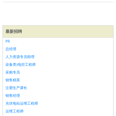
医疗/药剂
：
医生
护士
药剂师
理疗师
导医
营养师
心理医生
中医
运动/健身
：
健身教练
瑜伽教练
舞蹈老师
游泳教练
台球教练
高尔夫
助理
体育解说员
体育记者
足球教练
环境保护
：
污水处理
环保检测
环境管理
环境绿化
水质检测员
最新招聘
政府公务
：
PR
房地产
：
房产销售
置业顾问
房产客服
房产策划
房产店员
房产中
总经理
介
房产内勤
房产评估师
人力资源专员助理
建筑/装修
：
土木工程
工程监理
造价师
安全专员
项目管理
园林设计
设备类)电控工程师
测绘员
建筑工
装修工
采购专员
人事/行政
：
文员
前台
秘书
人事专员
人事经理
行政助理
行政主管
销售精英
招聘专员
招聘经理
猎头顾问
培训专员
注塑生产课长
高级管理
：
总监
总裁助理
副总裁
总经理
合伙人
CEO
CTO
CFO
销售经理
CPO
光伏电站运维工程师
农林牧渔
：
养殖人员
饲养业务
农艺师
畜牧师
饲料研发
好玩职业
运维工程师
：
酒店试睡员
美食品尝师
旅游体验师
职业拥抱师
酒店试