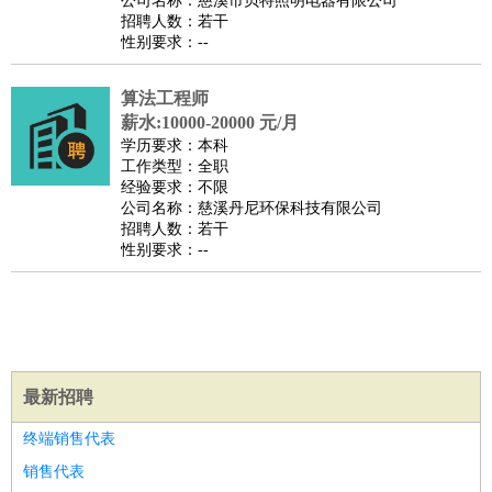
公司名称：慈溪市贝特照明电器有限公司
家庭管家
招聘人数：若干
性别要求：--
物业管理
：
物业维修
物业管理
物业招商
物业经理
淘宝/网店
：
淘宝客服
淘宝美工
淘宝店长
淘宝推广
淘宝装修
淘宝策
算法工程师
划
淘宝模特
薪水:10000-20000 元/月
财务/会计
：
会计
学历要求：本科
财务
出纳
审计
税务
财务分析
成本管理
工作类型：全职
教育/培训
：
教师
家教
幼教
教学管理
学术研究
培训策划
课程顾问
经验要求：不限
公司名称：慈溪丹尼环保科技有限公司
银行/证券
：
理财顾问
证券分析
银行柜员
拍卖师
操盘手
银行经理
信
招聘人数：若干
贷管理
性别要求：--
律师/法务
：
律师
律师助理
法务专员
专利顾问
合同管理
广告/咨询
：
文案
广告制作
咨询顾问
创意总监
广告策划
会展策划
婚
礼策划
媒介策划
咨询经理
客户主管
摄影师
美术/设计
：
服装设计
平面设计
美编
家具设计
美术老师
室内设计
包
最新招聘
装设计
动画设计
珠宝设计
店面设计
UI设计
编辑/出版
：
编辑
记者
出版
发行
专栏作家
排版设计
终端销售代表
翻译/语言
：
英语翻译
日语翻译
俄语翻译
韩语翻译
法语翻译
德语翻
销售代表
译
小语种