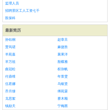
睡员
狗粮试吃员
手模
陪跑族
网购砍价师
色彩搭配师
品
监理人员
酒师
招聘景区工人工资七千
医保科
最新简历
孙钰桐
赵章旦
贾筠珺
麻捷胜
羊苑嘉
襄果洋
羊万祖
殷蝶雅
曲冠松
权弥帆
付鼎维
年萱雯
伍君娜
乌银贤
乔月缦
傅苑霖
戈思絮
赛木顺
钱励天
宁梅茜