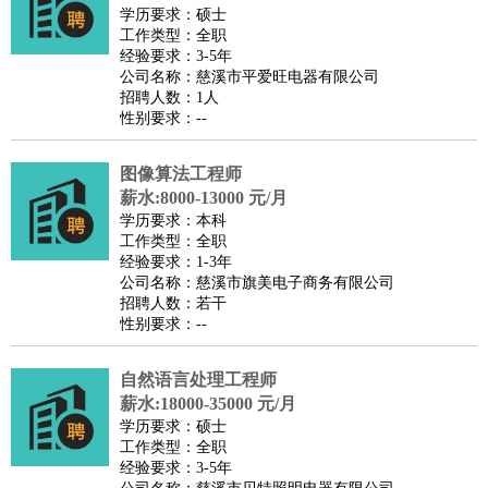
师
茶艺师
迎宾
学历要求：硕士
工作类型：全职
酒店/旅游
：
酒店前台
酒店服务员
行李员
大堂经理
酒店管理
酒店管
经验要求：3-5年
家
导游
旅游顾问
签证专员
订票员
试睡师
公司名称：慈溪市平爱旺电器有限公司
招聘人数：1人
超市/销售
：
促销导购
营业员
收银员
理货员
食品加工
品类管理
店长
性别要求：--
美容/美发
：
发型师
美容师
化妆师
美甲师
美发助理
洗头工
美体师
美容顾问
美容助理
美容店长
宠物美容
图像算法工程师
保健/按摩
：
按摩师
薪水:8000-13000 元/月
针灸推拿
足疗师
搓澡工
盲人按摩
学历要求：本科
娱乐/影视
：
礼仪
调酒师
摄影师
主持人
配音员
后期制作
场务
群众
工作类型：全职
演员
音效师
灯光师
编剧
主播
经验要求：1-3年
公司名称：慈溪市旗美电子商务有限公司
技术开发
：
程序员
网页设计
技术专员
软件工程师
测试工程师
运维
招聘人数：若干
工程师
技术支持
硬件工程师
系统工程师
通信工程师
数
性别要求：--
据工程师
前端工程师
APP开发
算法工程师
自然语言处理工程师
产品管理
：
产品经理
产品运营
产品助理
项目经理
高级产品经理
产
薪水:18000-35000 元/月
品实习生
SEO
学历要求：硕士
电子/电气
：
无线电
电路工程
自动化
电子维修
产品工艺
工作类型：全职
经验要求：3-5年
家政/安保
：
保洁
保姆
保安
月嫂
钟点工
洗衣工
护工
育婴师
送水工