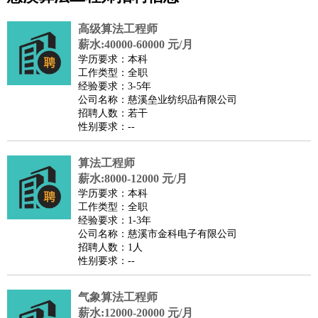
公关
：
公关员
公关经理
媒介专员
媒介经理
会展专员
技工/工人
：
普工
电工
木工
钳工
焊工
钣金工
锅炉工
油漆工
缝纫工
高级算法工程师
维修工
水暖工
车工
叉车工
手机维修
电梯工
操作工
包
薪水:40000-60000 元/月
学历要求：本科
装工
水泥工
钢筋工
纺织工
管道工
样衣工
装卸工
工作类型：全职
生产/研发
：
质量管理
生产组长
车间主任
工艺设计
生产总监
高级工
经验要求：3-5年
公司名称：慈溪垒业纺织品有限公司
程师
招聘人数：若干
机械/仪表
：
机械工程
仪器仪表
机电
版图设计
性别要求：--
司机
：
商务司机
客车司机
货车司机
出租车司机
班车司机
驾校
教练
算法工程师
带车司机
地铁司机
高铁司机
小车司机
快车司机
专
薪水:8000-12000 元/月
车司机
学历要求：本科
物流/仓储
：
快递员
仓库管理
搬运工
物流专员
物流经理
调度员
工作类型：全职
经验要求：1-3年
贸易/采购
：
外贸专员
外贸经理
采购员
采购经理
商务专员
报关员
买
公司名称：慈溪市金科电子有限公司
手
招聘人数：1人
性别要求：--
保险/理赔
：
保险推销
保险顾问
核保理赔
保险经纪人
保险精算师
契
约管理
保险内勤
气象算法工程师
餐饮类
：
厨师
服务员
传菜员
面点师
洗碗工
后厨
杂工
学徒
咖啡
薪水:12000-20000 元/月