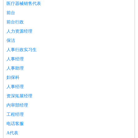
医疗器械销售代表
医疗/药剂
：
医生
护士
药剂师
理疗师
导医
营养师
心理医生
中医
前台
运动/健身
：
健身教练
瑜伽教练
舞蹈老师
游泳教练
台球教练
高尔夫
前台行政
助理
体育解说员
体育记者
足球教练
人力资源经理
环境保护
：
污水处理
环保检测
环境管理
环境绿化
水质检测员
保洁
政府公务
：
人事行政实习生
房地产
：
房产销售
置业顾问
房产客服
房产策划
房产店员
房产中
人事经理
介
房产内勤
房产评估师
人事助理
建筑/装修
：
土木工程
工程监理
造价师
安全专员
项目管理
园林设计
妇保科
测绘员
建筑工
装修工
人事经理
人事/行政
：
文员
前台
秘书
人事专员
人事经理
行政助理
行政主管
资深拓展经理
招聘专员
招聘经理
猎头顾问
培训专员
内审部经理
高级管理
：
总监
总裁助理
副总裁
总经理
合伙人
CEO
CTO
CFO
工程经理
CPO
农林牧渔
：
养殖人员
饲养业务
农艺师
畜牧师
饲料研发
电话客服
好玩职业
：
酒店试睡员
美食品尝师
旅游体验师
职业拥抱师
酒店试
A代表