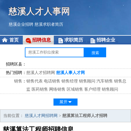
慈溪人才人事网
慈溪企业招聘
慈溪求职者简历
首页
招聘信息
求职简历
招聘企业
招聘区县：
热门招聘：
慈溪人才招聘网
慈溪人事人才网
销售
：
销售代表
电话销售
销售经理
销售顾问
汽车销售
销售总
监
医药销售
网络销售
区域销售
客户经理
销售顾问
市场
：
市场专员
市场经理
市场拓展
市场调研
市场策划
策划经
展开
理
客服
：
客服专员
电话客服
客服经理
售后服务
客户关系
客服总
当前位置：
慈溪人才网招聘网
>
慈溪算法工程师人才招聘
监
慈溪算法工程师招聘信息