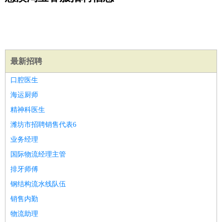
公关
：
公关员
公关经理
媒介专员
媒介经理
会展专员
技工/工人
：
普工
电工
木工
钳工
焊工
钣金工
锅炉工
油漆工
缝纫工
维修工
水暖工
车工
叉车工
手机维修
电梯工
操作工
包
装工
水泥工
钢筋工
纺织工
管道工
样衣工
装卸工
生产/研发
：
质量管理
生产组长
车间主任
工艺设计
生产总监
高级工
最新招聘
程师
口腔医生
机械/仪表
：
机械工程
仪器仪表
机电
版图设计
海运厨师
司机
：
商务司机
客车司机
货车司机
出租车司机
班车司机
驾校
精神科医生
教练
带车司机
地铁司机
高铁司机
小车司机
快车司机
专
潍坊市招聘销售代表6
车司机
业务经理
物流/仓储
：
快递员
仓库管理
搬运工
物流专员
物流经理
调度员
国际物流经理主管
贸易/采购
：
外贸专员
外贸经理
采购员
采购经理
商务专员
报关员
买
排牙师傅
手
保险/理赔
钢结构流水线队伍
：
保险推销
保险顾问
核保理赔
保险经纪人
保险精算师
契
约管理
保险内勤
销售内勤
餐饮类
：
厨师
服务员
传菜员
面点师
洗碗工
后厨
杂工
学徒
咖啡
物流助理