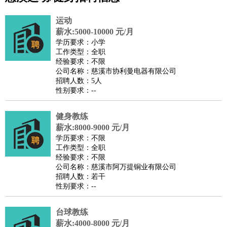
公关
：
公关员
公关经理
媒介专员
媒介经理
会展专员
技工/工人
：
普工
电工
木工
钳工
焊工
钣金工
锅炉工
油漆工
缝纫工
运动
维修工
水暖工
车工
叉车工
手机维修
电梯工
操作工
包
薪水:5000-10000 元/月
学历要求：小学
装工
水泥工
钢筋工
纺织工
管道工
样衣工
装卸工
工作类型：全职
生产/研发
：
质量管理
生产组长
车间主任
工艺设计
生产总监
高级工
经验要求：不限
公司名称：慈溪市协利曼电器有限公司
程师
招聘人数：5人
机械/仪表
：
机械工程
仪器仪表
机电
版图设计
性别要求：--
司机
：
商务司机
客车司机
货车司机
出租车司机
班车司机
驾校
教练
健身教练
带车司机
地铁司机
高铁司机
小车司机
快车司机
专
薪水:8000-9000 元/月
车司机
学历要求：不限
物流/仓储
：
快递员
仓库管理
搬运工
物流专员
物流经理
调度员
工作类型：全职
经验要求：不限
贸易/采购
：
外贸专员
外贸经理
采购员
采购经理
商务专员
报关员
买
公司名称：慈溪市阿万提铜业有限公司
手
招聘人数：若干
性别要求：--
保险/理赔
：
保险推销
保险顾问
核保理赔
保险经纪人
保险精算师
契
约管理
保险内勤
台球教练
餐饮类
：
厨师
服务员
传菜员
面点师
洗碗工
后厨
杂工
学徒
咖啡
薪水:4000-8000 元/月