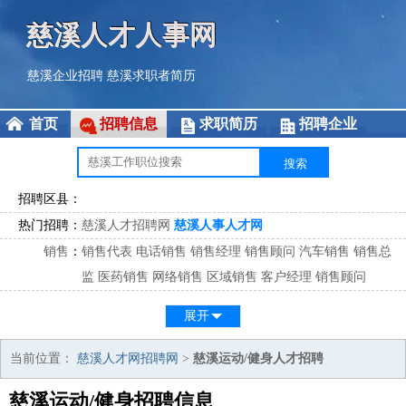
慈溪人才人事网
慈溪企业招聘
慈溪求职者简历
首页
招聘信息
求职简历
招聘企业
招聘区县：
热门招聘：
慈溪人才招聘网
慈溪人事人才网
销售
：
销售代表
电话销售
销售经理
销售顾问
汽车销售
销售总
监
医药销售
网络销售
区域销售
客户经理
销售顾问
市场
：
市场专员
市场经理
市场拓展
市场调研
市场策划
策划经
展开
理
客服
：
客服专员
电话客服
客服经理
售后服务
客户关系
客服总
当前位置：
慈溪人才网招聘网
>
慈溪运动/健身人才招聘
监
慈溪运动/健身招聘信息