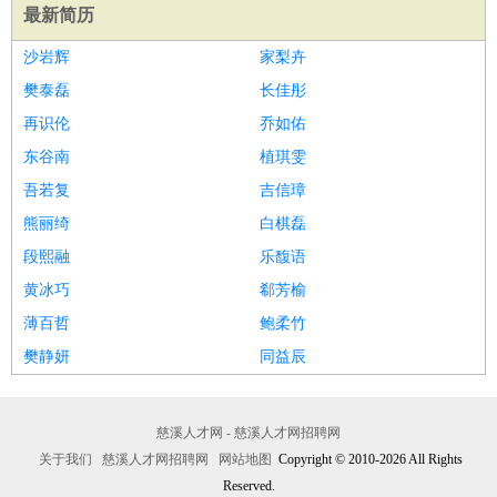
最新简历
沙岩辉
家梨卉
樊泰磊
长佳彤
再识伦
乔如佑
东谷南
植琪雯
吾若复
吉信璋
熊丽绮
白棋磊
段熙融
乐馥语
黄冰巧
郗芳榆
薄百哲
鲍柔竹
樊静妍
同益辰
慈溪人才网 - 慈溪人才网招聘网
关于我们
慈溪人才网招聘网
网站地图
Copyright © 2010-2026 All Rights
Reserved.