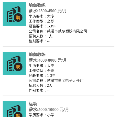
瑜伽教练
医疗/药剂
：
医生
护士
药剂师
理疗师
导医
营养师
心理医生
中医
薪水:2500-4500 元/月
运动/健身
：
健身教练
瑜伽教练
舞蹈老师
游泳教练
台球教练
高尔夫
学历要求：大专
工作类型：全职
助理
体育解说员
体育记者
足球教练
经验要求：1-3年
环境保护
：
污水处理
环保检测
环境管理
环境绿化
水质检测员
公司名称：慈溪市威尔塑胶有限公司
招聘人数：1人
政府公务
：
性别要求：--
房地产
：
房产销售
置业顾问
房产客服
房产策划
房产店员
房产中
介
房产内勤
房产评估师
瑜伽教练
建筑/装修
：
土木工程
薪水:4000-8000 元/月
工程监理
造价师
安全专员
项目管理
园林设计
学历要求：大专
测绘员
建筑工
装修工
工作类型：全职
人事/行政
：
文员
前台
秘书
人事专员
人事经理
行政助理
行政主管
经验要求：1-3年
公司名称：慈溪市星宝电子元件厂
招聘专员
招聘经理
猎头顾问
培训专员
招聘人数：2人
高级管理
：
总监
总裁助理
副总裁
总经理
合伙人
CEO
CTO
CFO
性别要求：--
CPO
运动
农林牧渔
：
养殖人员
饲养业务
农艺师
畜牧师
饲料研发
薪水:5000-10000 元/月
好玩职业
：
酒店试睡员
美食品尝师
旅游体验师
职业拥抱师
酒店试
学历要求：小学