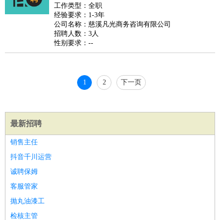
睡员
狗粮试吃员
手模
陪跑族
网购砍价师
色彩搭配师
品
工作类型：全职
经验要求：1-3年
酒师
公司名称：慈溪凡光商务咨询有限公司
招聘人数：3人
性别要求：--
1
2
下一页
最新招聘
销售主任
抖音千川运营
诚聘保姆
客服管家
抛丸油漆工
检核主管