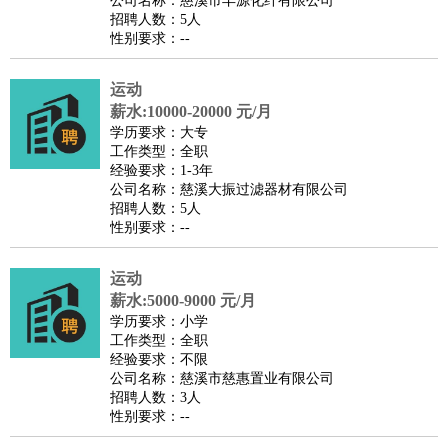
公司名称：慈溪市丰源化纤有限公司
家庭管家
招聘人数：5人
性别要求：--
物业管理
：
物业维修
物业管理
物业招商
物业经理
淘宝/网店
：
淘宝客服
淘宝美工
淘宝店长
淘宝推广
淘宝装修
淘宝策
运动
划
淘宝模特
薪水:10000-20000 元/月
财务/会计
：
会计
学历要求：大专
财务
出纳
审计
税务
财务分析
成本管理
工作类型：全职
教育/培训
：
教师
家教
幼教
教学管理
学术研究
培训策划
课程顾问
经验要求：1-3年
公司名称：慈溪大振过滤器材有限公司
银行/证券
：
理财顾问
证券分析
银行柜员
拍卖师
操盘手
银行经理
信
招聘人数：5人
贷管理
性别要求：--
律师/法务
：
律师
律师助理
法务专员
专利顾问
合同管理
广告/咨询
：
文案
广告制作
咨询顾问
创意总监
广告策划
会展策划
婚
运动
薪水:5000-9000 元/月
礼策划
媒介策划
咨询经理
客户主管
摄影师
学历要求：小学
美术/设计
：
服装设计
平面设计
美编
家具设计
美术老师
室内设计
包
工作类型：全职
经验要求：不限
装设计
动画设计
珠宝设计
店面设计
UI设计
公司名称：慈溪市慈惠置业有限公司
编辑/出版
：
编辑
记者
出版
发行
专栏作家
排版设计
招聘人数：3人
性别要求：--
翻译/语言
：
英语翻译
日语翻译
俄语翻译
韩语翻译
法语翻译
德语翻
译
小语种