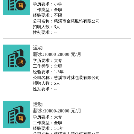
师
茶艺师
迎宾
学历要求：小学
工作类型：全职
酒店/旅游
：
酒店前台
酒店服务员
行李员
大堂经理
酒店管理
酒店管
经验要求：不限
家
导游
旅游顾问
签证专员
订票员
试睡师
公司名称：慈溪市金慈服饰有限公司
招聘人数：3人
超市/销售
：
促销导购
营业员
收银员
理货员
食品加工
品类管理
店长
性别要求：--
美容/美发
：
发型师
美容师
化妆师
美甲师
美发助理
洗头工
美体师
美容顾问
美容助理
美容店长
宠物美容
运动
保健/按摩
：
按摩师
薪水:10000-20000 元/月
针灸推拿
足疗师
搓澡工
盲人按摩
学历要求：大专
娱乐/影视
：
礼仪
调酒师
摄影师
主持人
配音员
后期制作
场务
群众
工作类型：全职
演员
音效师
灯光师
编剧
主播
经验要求：1-3年
公司名称：慈溪市时脉包装有限公司
技术开发
：
程序员
网页设计
技术专员
软件工程师
测试工程师
运维
招聘人数：5人
工程师
技术支持
硬件工程师
系统工程师
通信工程师
数
性别要求：--
据工程师
前端工程师
APP开发
算法工程师
运动
产品管理
：
产品经理
产品运营
产品助理
项目经理
高级产品经理
产
薪水:10000-20000 元/月
品实习生
SEO
学历要求：大专
电子/电气
：
无线电
电路工程
自动化
电子维修
产品工艺
工作类型：全职
经验要求：1-3年
家政/安保
：
保洁
保姆
保安
月嫂
钟点工
洗衣工
护工
育婴师
送水工