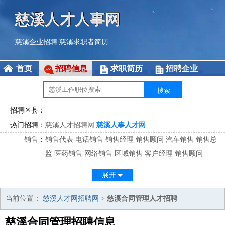
慈溪人才人事网
慈溪企业招聘
慈溪求职者简历
首页
招聘信息
求职简历
招聘企业
招聘区县：
热门招聘：
慈溪人才招聘网
慈溪人事人才网
销售
：
销售代表
电话销售
销售经理
销售顾问
汽车销售
销售总
监
医药销售
网络销售
区域销售
客户经理
销售顾问
市场
：
市场专员
市场经理
市场拓展
市场调研
市场策划
策划经
展开
理
客服
：
客服专员
电话客服
客服经理
售后服务
客户关系
客服总
当前位置：
慈溪人才网招聘网
>
慈溪合同管理人才招聘
监
慈溪合同管理招聘信息