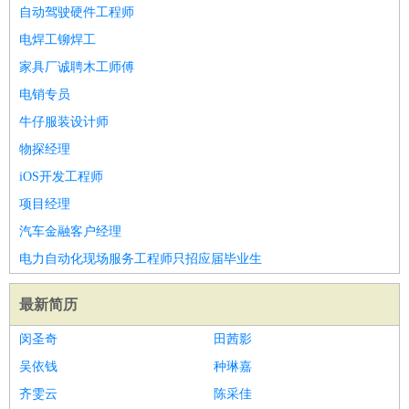
师
茶艺师
迎宾
自动驾驶硬件工程师
酒店/旅游
：
酒店前台
酒店服务员
行李员
大堂经理
酒店管理
酒店管
电焊工铆焊工
家
导游
旅游顾问
签证专员
订票员
试睡师
家具厂诚聘木工师傅
超市/销售
：
促销导购
营业员
收银员
理货员
食品加工
品类管理
店长
电销专员
美容/美发
：
发型师
美容师
化妆师
美甲师
美发助理
洗头工
美体师
牛仔服装设计师
美容顾问
美容助理
美容店长
宠物美容
物探经理
保健/按摩
：
按摩师
针灸推拿
足疗师
搓澡工
盲人按摩
iOS开发工程师
娱乐/影视
：
礼仪
调酒师
摄影师
主持人
配音员
后期制作
场务
群众
项目经理
演员
音效师
灯光师
编剧
主播
汽车金融客户经理
技术开发
：
程序员
网页设计
技术专员
软件工程师
测试工程师
运维
电力自动化现场服务工程师只招应届毕业生
工程师
技术支持
硬件工程师
系统工程师
通信工程师
数
据工程师
前端工程师
APP开发
算法工程师
最新简历
产品管理
：
产品经理
产品运营
产品助理
项目经理
高级产品经理
产
闵圣奇
田茜影
品实习生
SEO
吴依钱
种琳嘉
电子/电气
：
无线电
电路工程
自动化
电子维修
产品工艺
齐雯云
陈采佳
家政/安保
：
保洁
保姆
保安
月嫂
钟点工
洗衣工
护工
育婴师
送水工