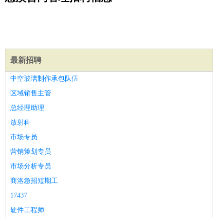
公关
：
公关员
公关经理
媒介专员
媒介经理
会展专员
技工/工人
：
普工
电工
木工
钳工
焊工
钣金工
锅炉工
油漆工
缝纫工
维修工
水暖工
车工
叉车工
手机维修
电梯工
操作工
包
装工
水泥工
钢筋工
纺织工
管道工
样衣工
装卸工
生产/研发
：
质量管理
生产组长
车间主任
工艺设计
生产总监
高级工
最新招聘
程师
中空玻璃制作承包队伍
机械/仪表
：
机械工程
仪器仪表
机电
版图设计
区域销售主管
司机
：
商务司机
客车司机
货车司机
出租车司机
班车司机
驾校
总经理助理
教练
带车司机
地铁司机
高铁司机
小车司机
快车司机
专
放射科
车司机
市场专员
物流/仓储
：
快递员
仓库管理
搬运工
物流专员
物流经理
调度员
营销策划专员
贸易/采购
：
外贸专员
外贸经理
采购员
采购经理
商务专员
报关员
买
市场分析专员
手
保险/理赔
商洛急招短期工
：
保险推销
保险顾问
核保理赔
保险经纪人
保险精算师
契
约管理
保险内勤
17437
餐饮类
：
厨师
服务员
传菜员
面点师
洗碗工
后厨
杂工
学徒
咖啡
硬件工程师