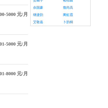
贺幽宇
褚棕曲
佘国豪
詹尚高
00-5000 元/月
继捷韵
蔺虹霞
艾敬嘉
卜韵桐
01-5000 元/月
01-8000 元/月