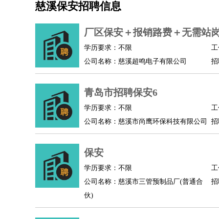
慈溪保安招聘信息
机械/仪表
：
机械工程
仪器仪表
机电
版图设计
司机
：
商务司机
客车司机
货车司机
出租车司机
班车
厂区保安＋报销路费＋无需站
物流/仓储
：
快递员
仓库管理
搬运工
物流专员
物流经理
调
学历要求：不限
工
贸易/采购
：
外贸专员
外贸经理
采购员
采购经理
商务专员
公司名称：慈溪超鸣电子有限公司
招
保险/理赔
：
保险推销
保险顾问
核保理赔
保险经纪人
保险
餐饮类
：
厨师
服务员
传菜员
面点师
洗碗工
后厨
杂工
青岛市招聘保安6
酒店/旅游
：
酒店前台
酒店服务员
行李员
大堂经理
酒店管
学历要求：不限
工
超市/销售
：
促销导购
营业员
收银员
理货员
食品加工
品类
公司名称：慈溪市尚鹰环保科技有限公司
招
美容/美发
：
发型师
美容师
化妆师
美甲师
美发助理
洗头工
保健/按摩
：
按摩师
针灸推拿
足疗师
搓澡工
盲人按摩
保安
娱乐/影视
：
礼仪
调酒师
摄影师
主持人
配音员
后期制作
技术开发
：
程序员
网页设计
技术专员
软件工程师
测试工
学历要求：不限
工
产品管理
：
产品经理
公司名称：慈溪市三管预制品厂(普通合
产品运营
产品助理
项目经理
高级产
招
伙)
电子/电气
：
无线电
电路工程
自动化
电子维修
产品工艺
家政/安保
：
保洁
保姆
保安
月嫂
钟点工
洗衣工
护工
育婴