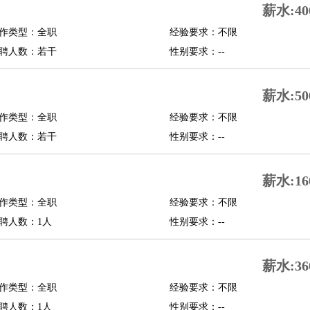
薪水:40
修
淘宝策划
淘宝模特
作类型：全职
经验要求：不限
聘人数：若干
性别要求：--
课程顾问
行经理
信贷管理
薪水:50
作类型：全职
经验要求：不限
展策划
婚礼策划
媒介策划
咨询经理
客户主管
摄影师
聘人数：若干
性别要求：--
内设计
包装设计
动画设计
珠宝设计
店面设计
UI设计
薪水:16
译
德语翻译
小语种
作类型：全职
经验要求：不限
生
中医
聘人数：1人
性别要求：--
练
高尔夫助理
体育解说员
体育记者
足球教练
测员
薪水:36
作类型：全职
经验要求：不限
员
房产中介
房产内勤
房产评估师
聘人数：1人
性别要求：--
园林设计
测绘员
建筑工
装修工