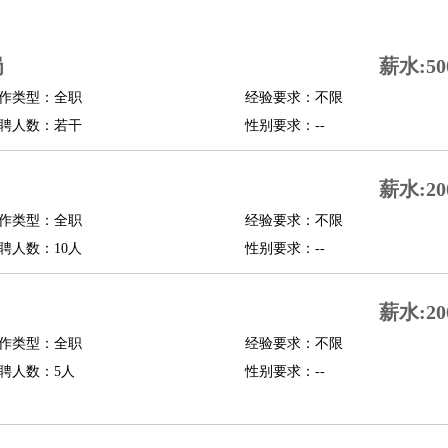
司机
驾校教练
带车司机
地铁司机
高铁司机
小车司机
快车司机
专车司机
岗
薪水:50
度员
作类型：全职
经验要求：不限
报关员
买手
聘人数：若干
性别要求：--
精算师
契约管理
保险内勤
学徒
咖啡师
茶艺师
迎宾
薪水:20
理
酒店管家
导游
旅游顾问
签证专员
订票员
试睡师
作类型：全职
经验要求：不限
管理
店长
聘人数：10人
性别要求：--
美体师
美容顾问
美容助理
美容店长
宠物美容
薪水:20
场务
群众演员
音效师
灯光师
编剧
主播
程师
运维工程师
技术支持
硬件工程师
系统工程师
通信工程师
数据工程
作类型：全职
经验要求：不限
品经理
聘人数：5人
产品实习生
SEO
性别要求：--
师
送水工
家庭管家