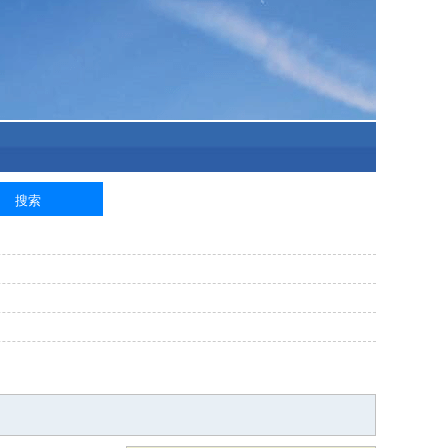
泥工
钢筋工
纺织工
管道工
样衣工
装卸工