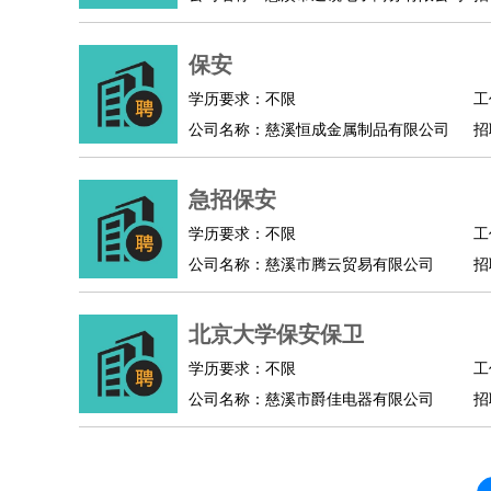
人事/行政
：
文员
前台
秘书
人事专员
人事经理
行政助理
高级管理
：
总监
保安
总裁助理
副总裁
总经理
合伙人
CEO
CT
农林牧渔
：
养殖人员
饲养业务
农艺师
畜牧师
饲料研发
学历要求：不限
工
好玩职业
：
酒店试睡员
美食品尝师
旅游体验师
职业拥抱
公司名称：慈溪恒成金属制品有限公司
招
急招保安
学历要求：不限
工
公司名称：慈溪市腾云贸易有限公司
招
北京大学保安保卫
学历要求：不限
工
公司名称：慈溪市爵佳电器有限公司
招