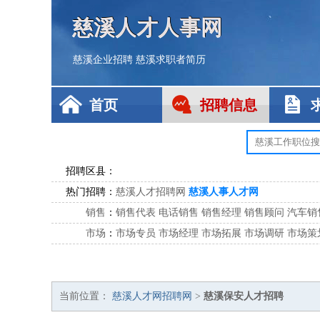
慈溪人才人事网
慈溪企业招聘
慈溪求职者简历
首页
招聘信息
招聘区县：
热门招聘：
慈溪人才招聘网
慈溪人事人才网
销售
：
销售代表
电话销售
销售经理
销售顾问
汽车销
市场
：
市场专员
市场经理
市场拓展
市场调研
市场策
客服
：
客服专员
电话客服
客服经理
售后服务
客户关
公关
：
公关员
公关经理
媒介专员
媒介经理
会展专员
技工/工人
：
普工
电工
木工
钳工
焊工
钣金工
锅炉工
油漆
当前位置：
慈溪人才网招聘网
>
慈溪保安人才招聘
生产/研发
：
质量管理
生产组长
车间主任
工艺设计
生产总