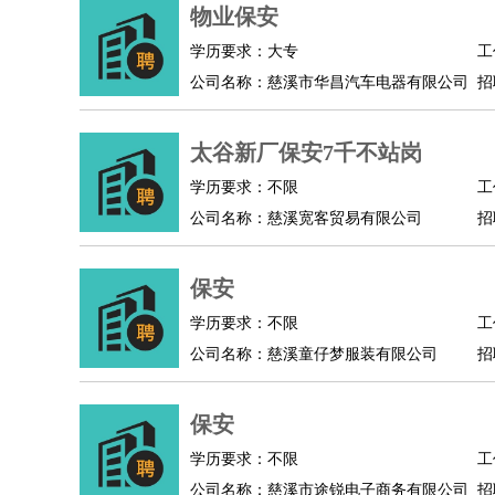
物业管理
：
物业维修
物业管理
物业招商
物业经理
物业保安
淘宝/网店
：
淘宝客服
淘宝美工
淘宝店长
淘宝推广
淘宝装
学历要求：大专
工
财务/会计
：
会计
财务
出纳
审计
税务
财务分析
成本管理
公司名称：慈溪市华昌汽车电器有限公司
招
教育/培训
：
教师
家教
幼教
教学管理
学术研究
培训策划
银行/证券
：
理财顾问
证券分析
银行柜员
拍卖师
操盘手
银
太谷新厂保安7千不站岗
律师/法务
：
律师
律师助理
法务专员
专利顾问
合同管理
学历要求：不限
工
广告/咨询
：
文案
广告制作
咨询顾问
创意总监
广告策划
会
公司名称：慈溪宽客贸易有限公司
招
美术/设计
：
服装设计
平面设计
美编
家具设计
美术老师
室
编辑/出版
：
编辑
记者
出版
发行
专栏作家
排版设计
保安
翻译/语言
：
英语翻译
日语翻译
俄语翻译
韩语翻译
法语翻
学历要求：不限
工
医疗/药剂
：
医生
护士
药剂师
理疗师
导医
营养师
心理医
公司名称：慈溪童仔梦服装有限公司
招
运动/健身
：
健身教练
瑜伽教练
舞蹈老师
游泳教练
台球教
环境保护
：
污水处理
环保检测
环境管理
环境绿化
水质检
保安
政府公务
：
学历要求：不限
工
房地产
：
房产销售
置业顾问
房产客服
房产策划
房产店
公司名称：慈溪市途锐电子商务有限公司
招
建筑/装修
：
土木工程
工程监理
造价师
安全专员
项目管理