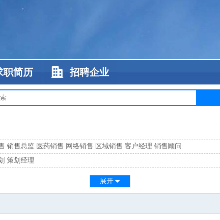
求职简历
招聘企业
售
销售总监
医药销售
网络销售
区域销售
客户经理
销售顾问
划
策划经理
系
客服总监
展开
工
缝纫工
维修工
水暖工
车工
叉车工
手机维修
电梯工
操作工
包装工
水
监
高级工程师