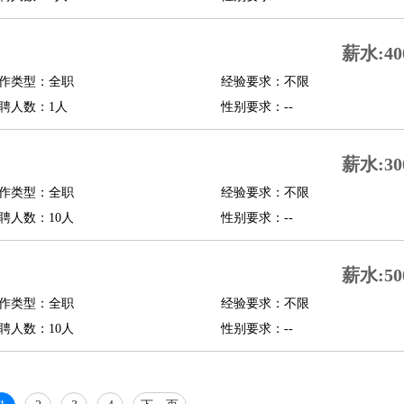
行政主管
招聘专员
招聘经理
猎头顾问
培训专员
O
CFO
CPO
薪水:40
作类型：全职
经验要求：不限
师
酒店试睡员
狗粮试吃员
手模
陪跑族
网购砍价师
色彩搭配师
品酒师
聘人数：1人
性别要求：--
薪水:30
作类型：全职
经验要求：不限
聘人数：10人
性别要求：--
薪水:50
作类型：全职
经验要求：不限
聘人数：10人
性别要求：--