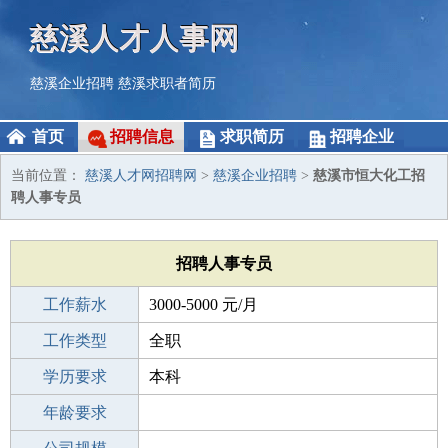
慈溪人才人事网
慈溪企业招聘
慈溪求职者简历
首页
招聘信息
求职简历
招聘企业
当前位置：
慈溪人才网招聘网
>
慈溪企业招聘
>
慈溪市恒大化工招
聘人事专员
招聘人事专员
工作薪水
3000-5000 元/月
招聘人数
工作类型
1人
全职
性别要求
学历要求
-
本科
工作经验
年龄要求
不限