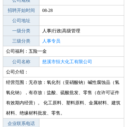
工作地点
公司规模
招聘开始时间
公司电话
08-28
招聘结束时间
公司地址
2021-10-02
一级分类
人事|行政|高级管理
二级分类
三级分类
人事/行政
人事专员
公司福利：五险一金
其他行业
公司名称
慈溪市恒大化工有限公司
公司介绍：
公司类型
有限责任公司(自然人投资或控股)
经营范围：无存放：氧化剂（亚硝酸钠）碱性腐蚀品（氢
氧化钠），有存放：盐酸、硫酸批发、零售（在许可证件
有效期内经营）。 化工原料、塑料原料、金属材料、建筑
材料、绝缘材料批发、零售。
企业联系电话