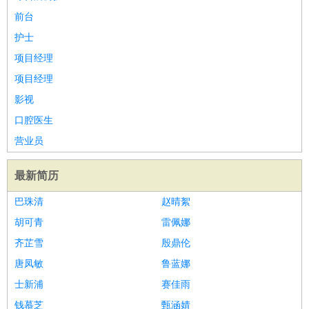
前台
护士
项目经理
项目经理
影视
口腔医生
营业员
最新简历
巴珠清
赵晴絮
胡可青
雷佩娜
齐芷雪
殷鼎伦
唐凤敏
鲁蓝娜
士新浦
赛佳雨
钱慕芝
甄涵婧