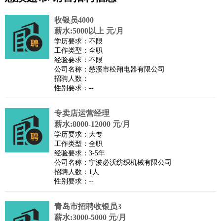
公关
：
公关员
公关经理
媒介专员
媒介经理
会展专员
技工/工人
：
普工
电工
木工
钳工
焊工
钣金工
锅炉工
油漆工
缝纫工
收银员4000
维修工
水暖工
车工
叉车工
手机维修
电梯工
操作工
包
薪水:5000以上 元/月
学历要求：不限
装工
水泥工
钢筋工
纺织工
管道工
样衣工
装卸工
工作类型：全职
生产/研发
：
质量管理
生产组长
车间主任
工艺设计
生产总监
高级工
经验要求：不限
公司名称：慈溪市松翔电器有限公司
程师
招聘人数：
机械/仪表
：
机械工程
仪器仪表
机电
版图设计
性别要求：--
司机
：
商务司机
客车司机
货车司机
出租车司机
班车司机
驾校
教练
专卖店运营经理
带车司机
地铁司机
高铁司机
小车司机
快车司机
专
薪水:8000-12000 元/月
车司机
学历要求：大专
物流/仓储
：
快递员
仓库管理
搬运工
物流专员
物流经理
调度员
工作类型：全职
经验要求：3-5年
贸易/采购
：
外贸专员
外贸经理
采购员
采购经理
商务专员
报关员
买
公司名称：宁波必沃纺织机械有限公司
手
招聘人数：1人
性别要求：--
保险/理赔
：
保险推销
保险顾问
核保理赔
保险经纪人
保险精算师
契
约管理
保险内勤
青岛市招聘收银员3
餐饮类
：
厨师
服务员
传菜员
面点师
洗碗工
后厨
杂工
学徒
咖啡
薪水:3000-5000 元/月