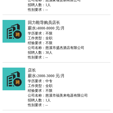
公司名称：慈溪家瑞贸易有限公司
家庭管家
招聘人数：1人
性别要求：--
物业管理
：
物业维修
物业管理
物业招商
物业经理
淘宝/网店
：
淘宝客服
淘宝美工
淘宝店长
淘宝推广
淘宝装修
淘宝策
回力鞋导购员店长
划
淘宝模特
薪水:4000-8000 元/月
财务/会计
：
会计
学历要求：不限
财务
出纳
审计
税务
财务分析
成本管理
工作类型：全职
教育/培训
：
教师
家教
幼教
教学管理
学术研究
培训策划
课程顾问
经验要求：不限
公司名称：慈溪市盛杰酒店有限公司
银行/证券
：
理财顾问
证券分析
银行柜员
拍卖师
操盘手
银行经理
信
招聘人数：30人
贷管理
性别要求：--
律师/法务
：
律师
律师助理
法务专员
专利顾问
合同管理
广告/咨询
：
文案
广告制作
咨询顾问
创意总监
广告策划
会展策划
婚
店长
薪水:2000-3000 元/月
礼策划
媒介策划
咨询经理
客户主管
摄影师
学历要求：中专
美术/设计
：
服装设计
平面设计
美编
家具设计
美术老师
室内设计
包
工作类型：全职
经验要求：不限
装设计
动画设计
珠宝设计
店面设计
UI设计
公司名称：慈溪市福美来电器有限公司
编辑/出版
：
编辑
记者
出版
发行
专栏作家
排版设计
招聘人数：1人
性别要求：--
翻译/语言
：
英语翻译
日语翻译
俄语翻译
韩语翻译
法语翻译
德语翻
译
小语种