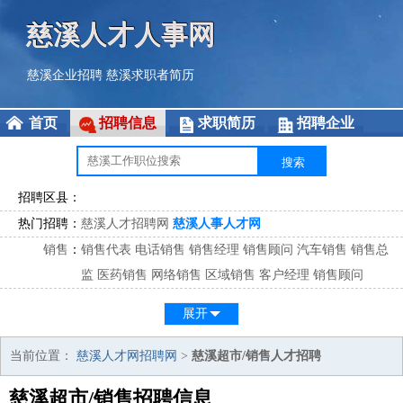
慈溪人才人事网
慈溪企业招聘
慈溪求职者简历
首页
招聘信息
求职简历
招聘企业
招聘区县：
热门招聘：
慈溪人才招聘网
慈溪人事人才网
销售
：
销售代表
电话销售
销售经理
销售顾问
汽车销售
销售总
监
医药销售
网络销售
区域销售
客户经理
销售顾问
市场
：
市场专员
市场经理
市场拓展
市场调研
市场策划
策划经
展开
理
客服
：
客服专员
电话客服
客服经理
售后服务
客户关系
客服总
当前位置：
慈溪人才网招聘网
>
慈溪超市/销售人才招聘
监
慈溪超市/销售招聘信息