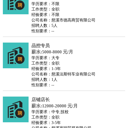
师
茶艺师
迎宾
学历要求：不限
工作类型：全职
酒店/旅游
：
酒店前台
酒店服务员
行李员
大堂经理
酒店管理
酒店管
经验要求：不限
家
导游
旅游顾问
签证专员
订票员
试睡师
公司名称：慈溪市德高商贸有限公司
招聘人数：5人
超市/销售
：
促销导购
营业员
收银员
理货员
食品加工
品类管理
店长
性别要求：--
美容/美发
：
发型师
美容师
化妆师
美甲师
美发助理
洗头工
美体师
美容顾问
美容助理
美容店长
宠物美容
品控专员
保健/按摩
：
按摩师
薪水:5000-8000 元/月
针灸推拿
足疗师
搓澡工
盲人按摩
学历要求：大专
娱乐/影视
：
礼仪
调酒师
摄影师
主持人
配音员
后期制作
场务
群众
工作类型：全职
演员
音效师
灯光师
编剧
主播
经验要求：1-3年
公司名称：慈溪法斯特车业有限公司
技术开发
：
程序员
网页设计
技术专员
软件工程师
测试工程师
运维
招聘人数：1人
工程师
技术支持
硬件工程师
系统工程师
通信工程师
数
性别要求：--
据工程师
前端工程师
APP开发
算法工程师
店铺店长
产品管理
：
产品经理
产品运营
产品助理
项目经理
高级产品经理
产
薪水:12000-20000 元/月
品实习生
SEO
学历要求：中专,技校
电子/电气
：
无线电
电路工程
自动化
电子维修
产品工艺
工作类型：全职
经验要求：3-5年
家政/安保
：
保洁
保姆
保安
月嫂
钟点工
洗衣工
护工
育婴师
送水工