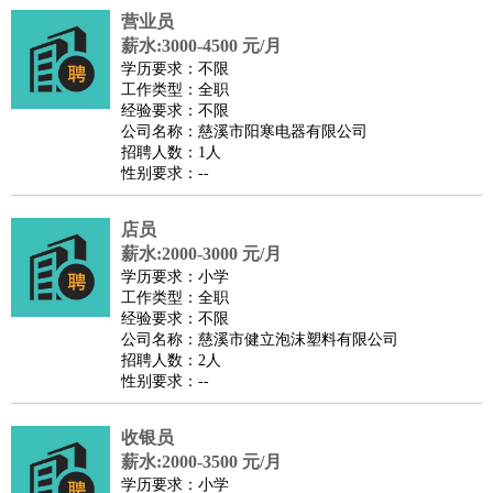
营业员
医疗/药剂
：
医生
护士
药剂师
理疗师
导医
营养师
心理医生
中医
薪水:3000-4500 元/月
运动/健身
：
健身教练
瑜伽教练
舞蹈老师
游泳教练
台球教练
高尔夫
学历要求：不限
工作类型：全职
助理
体育解说员
体育记者
足球教练
经验要求：不限
环境保护
：
污水处理
环保检测
环境管理
环境绿化
水质检测员
公司名称：慈溪市阳寒电器有限公司
招聘人数：1人
政府公务
：
性别要求：--
房地产
：
房产销售
置业顾问
房产客服
房产策划
房产店员
房产中
介
房产内勤
房产评估师
店员
建筑/装修
：
土木工程
薪水:2000-3000 元/月
工程监理
造价师
安全专员
项目管理
园林设计
学历要求：小学
测绘员
建筑工
装修工
工作类型：全职
人事/行政
：
文员
前台
秘书
人事专员
人事经理
行政助理
行政主管
经验要求：不限
公司名称：慈溪市健立泡沫塑料有限公司
招聘专员
招聘经理
猎头顾问
培训专员
招聘人数：2人
高级管理
：
总监
总裁助理
副总裁
总经理
合伙人
CEO
CTO
CFO
性别要求：--
CPO
收银员
农林牧渔
：
养殖人员
饲养业务
农艺师
畜牧师
饲料研发
薪水:2000-3500 元/月
好玩职业
：
酒店试睡员
美食品尝师
旅游体验师
职业拥抱师
酒店试
学历要求：小学