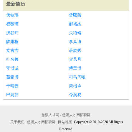
最新简历
伏敏瑶
曾熙茜
权薇瑾
郝裕杰
济谷玮
央绍靖
陕露桐
李凤迪
党古吉
荘韵秀
杜名善
贺风月
守博诚
傅章博
苗豪博
司马筠曦
干晴云
康楷承
巴曼芸
令润易
慈溪人才网 - 慈溪人才网招聘网
关于我们
慈溪人才网招聘网
网站地图
Copyright © 2010-2026 All Rights
Reserved.