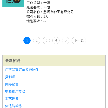
睡员
狗粮试吃员
手模
陪跑族
网购砍价师
色彩搭配师
品
工作类型：全职
经验要求：不限
酒师
公司名称：慈溪市种子有限公司
招聘人数：5人
性别要求：--
1
2
3
4
5
下一页
最新招聘
广西武宣订单多包吃住
摄影师
网络销售
电商推广专员
工艺设备
体适能教练