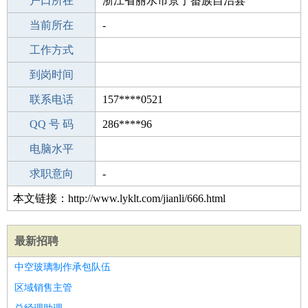
毕业学校
户口所在
襄阳私立水镜中学
浙江省丽水市景宁畲族自治县
所学专业
当前所在
-
-
工作经验
工作方式
0
驾 照
到岗时间
未知
期望月薪
联系电话
157****0521
手机号码
QQ 号 码
157****0521
286****96
微信号码
电脑水平
157****0521
外语水平
求职意向
-
本文链接：http://www.lyklt.com/jianli/666.html
最新招聘
中空玻璃制作承包队伍
区域销售主管