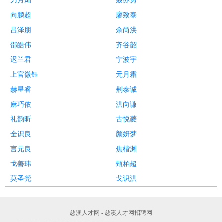
刀月灿
聂亦勇
向鹏超
廖致泰
吕泽朋
佘尚洪
邵皓伟
齐谷韶
迟兰君
宁波宇
上官微钰
元月霜
赫星睿
荆泰诚
麻巧依
洪向谦
礼韵昕
古悦菱
全识良
颜妍梦
言元良
焦楷渊
戈善玮
甄柏超
莫圣尧
戈识洪
慈溪人才网 - 慈溪人才网招聘网