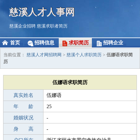
慈溪人才人事网
慈溪企业招聘
慈溪求职者简历
首页
招聘信息
求职简历
招聘企业
当前位置：
慈溪人才网招聘网
>
慈溪个人求职简历
>
伍娜语求职简
历
伍娜语求职简历
真实姓名
伍娜语
性 别
年 龄
女
25
出生年月
婚姻状况
2001-10-03
-
学 历
身 高
初中
-