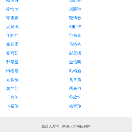
陆芳诗
骆韵梦
缪怡冰
祝豪秋
守雪萱
尧绮敏
尤瀚鸿
相昕佳
年桂佳
谷东泰
家嘉柔
马镜栋
党巧茹
彭星棋
郜泰星
金伯明
田榆霞
粘靖新
元碧薇
兀章震
魏兰芸
褚曼羽
广燕芙
谷欣忆
卜裕伦
杨青玲
慈溪人才网 - 慈溪人才网招聘网