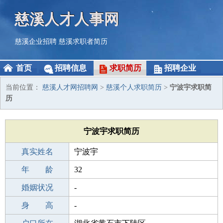
慈溪人才人事网
慈溪企业招聘
慈溪求职者简历
首页
招聘信息
求职简历
招聘企业
当前位置：
慈溪人才网招聘网
>
慈溪个人求职简历
>
宁波宇求职简
历
宁波宇求职简历
真实姓名
宁波宇
性 别
年 龄
男
32
出生年月
婚姻状况
1994-11-04
-
学 历
身 高
高中
-