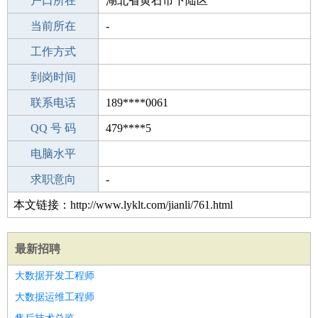
毕业学校
户口所在
永川中学
湖北省黄石市下陆区
所学专业
当前所在
-
-
工作经验
工作方式
6
驾 照
到岗时间
A照
期望月薪
联系电话
189****0061
手机号码
QQ 号 码
189****0061
479****5
微信号码
电脑水平
189****0061
外语水平
求职意向
-
本文链接：http://www.lyklt.com/jianli/761.html
最新招聘
大数据开发工程师
大数据运维工程师