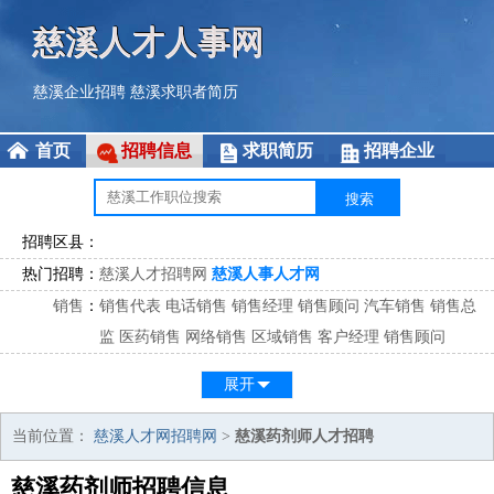
慈溪人才人事网
慈溪企业招聘
慈溪求职者简历
首页
招聘信息
求职简历
招聘企业
招聘区县：
热门招聘：
慈溪人才招聘网
慈溪人事人才网
销售
：
销售代表
电话销售
销售经理
销售顾问
汽车销售
销售总
监
医药销售
网络销售
区域销售
客户经理
销售顾问
市场
：
市场专员
市场经理
市场拓展
市场调研
市场策划
策划经
展开
理
客服
：
客服专员
电话客服
客服经理
售后服务
客户关系
客服总
当前位置：
慈溪人才网招聘网
>
慈溪药剂师人才招聘
监
慈溪药剂师招聘信息