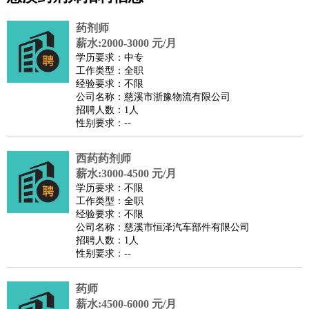
公关
：
公关员
公关经理
媒介专员
媒介经理
会展专员
技工/工人
：
普工
电工
木工
钳工
焊工
钣金工
锅炉工
油漆工
缝纫工
药剂师
维修工
水暖工
车工
叉车工
手机维修
电梯工
操作工
包
薪水:2000-3000 元/月
学历要求：中专
装工
水泥工
钢筋工
纺织工
管道工
样衣工
装卸工
工作类型：全职
生产/研发
：
质量管理
生产组长
车间主任
工艺设计
生产总监
高级工
经验要求：不限
公司名称：慈溪市浙豫物流有限公司
程师
招聘人数：1人
机械/仪表
：
机械工程
仪器仪表
机电
版图设计
性别要求：--
司机
：
商务司机
客车司机
货车司机
出租车司机
班车司机
驾校
教练
西药药剂师
带车司机
地铁司机
高铁司机
小车司机
快车司机
专
薪水:3000-4500 元/月
车司机
学历要求：不限
物流/仓储
：
快递员
仓库管理
搬运工
物流专员
物流经理
调度员
工作类型：全职
经验要求：不限
贸易/采购
：
外贸专员
外贸经理
采购员
采购经理
商务专员
报关员
买
公司名称：慈溪市恒泽汽车部件有限公司
手
招聘人数：1人
性别要求：--
保险/理赔
：
保险推销
保险顾问
核保理赔
保险经纪人
保险精算师
契
约管理
保险内勤
药师
餐饮类
：
厨师
服务员
传菜员
面点师
洗碗工
后厨
杂工
学徒
咖啡
薪水:4500-6000 元/月