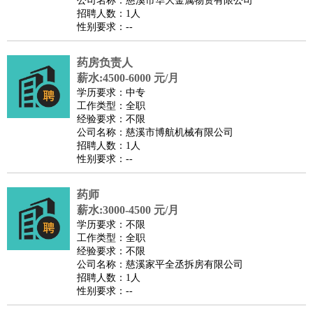
公司名称：慈溪市华大金属物资有限公司
家庭管家
招聘人数：1人
性别要求：--
物业管理
：
物业维修
物业管理
物业招商
物业经理
淘宝/网店
：
淘宝客服
淘宝美工
淘宝店长
淘宝推广
淘宝装修
淘宝策
药房负责人
划
淘宝模特
薪水:4500-6000 元/月
财务/会计
：
会计
学历要求：中专
财务
出纳
审计
税务
财务分析
成本管理
工作类型：全职
教育/培训
：
教师
家教
幼教
教学管理
学术研究
培训策划
课程顾问
经验要求：不限
公司名称：慈溪市博航机械有限公司
银行/证券
：
理财顾问
证券分析
银行柜员
拍卖师
操盘手
银行经理
信
招聘人数：1人
贷管理
性别要求：--
律师/法务
：
律师
律师助理
法务专员
专利顾问
合同管理
广告/咨询
：
文案
广告制作
咨询顾问
创意总监
广告策划
会展策划
婚
药师
薪水:3000-4500 元/月
礼策划
媒介策划
咨询经理
客户主管
摄影师
学历要求：不限
美术/设计
：
服装设计
平面设计
美编
家具设计
美术老师
室内设计
包
工作类型：全职
经验要求：不限
装设计
动画设计
珠宝设计
店面设计
UI设计
公司名称：慈溪家平全丞拆房有限公司
编辑/出版
：
编辑
记者
出版
发行
专栏作家
排版设计
招聘人数：1人
性别要求：--
翻译/语言
：
英语翻译
日语翻译
俄语翻译
韩语翻译
法语翻译
德语翻
译
小语种