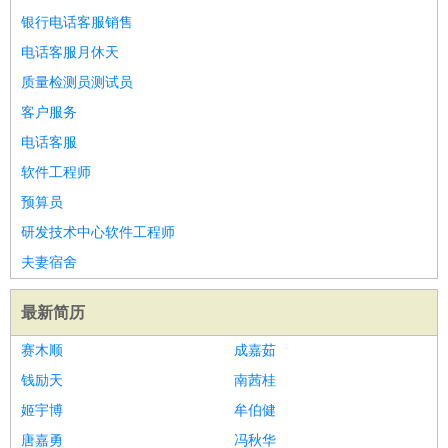
睡员
狗粮试吃员
手模
陪跑族
网购砍价师
色彩搭配师
品
银行电话客服销售
酒师
电话客服月休天
质量检测员测试员
客户服务
电话客服
软件工程师
预算员
研发技术中心软件工程师
夫妻宿舍
最新简历
赛木顺
成嘉茹
钱励天
南茜桂
姬宇博
牟伯健
唐嘉勇
冯秋华