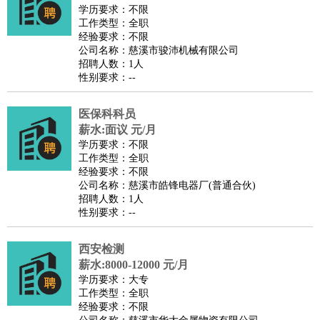
师
茶艺师
迎宾
学历要求：不限
工作类型：全职
酒店/旅游
：
酒店前台
酒店服务员
行李员
大堂经理
酒店管理
酒店管
经验要求：不限
家
导游
旅游顾问
签证专员
订票员
试睡师
公司名称：慈溪市骏沛机械有限公司
招聘人数：1人
超市/销售
：
促销导购
营业员
收银员
理货员
食品加工
品类管理
店长
性别要求：--
美容/美发
：
发型师
美容师
化妆师
美甲师
美发助理
洗头工
美体师
美容顾问
美容助理
美容店长
宠物美容
医保科科员
保健/按摩
：
按摩师
薪水:面议 元/月
针灸推拿
足疗师
搓澡工
盲人按摩
学历要求：不限
娱乐/影视
：
礼仪
调酒师
摄影师
主持人
配音员
后期制作
场务
群众
工作类型：全职
演员
音效师
灯光师
编剧
主播
经验要求：不限
公司名称：慈溪市皓锋电器厂(普通合伙)
技术开发
：
程序员
网页设计
技术专员
软件工程师
测试工程师
运维
招聘人数：1人
工程师
技术支持
硬件工程师
系统工程师
通信工程师
数
性别要求：--
据工程师
前端工程师
APP开发
算法工程师
西安检测
产品管理
：
产品经理
产品运营
产品助理
项目经理
高级产品经理
产
薪水:8000-12000 元/月
品实习生
SEO
学历要求：大专
电子/电气
：
无线电
电路工程
自动化
电子维修
产品工艺
工作类型：全职
经验要求：不限
家政/安保
：
保洁
保姆
保安
月嫂
钟点工
洗衣工
护工
育婴师
送水工