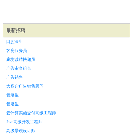
医疗/药剂
：
医生
护士
药剂师
理疗师
导医
营养师
心理医生
中医
运动/健身
：
健身教练
瑜伽教练
舞蹈老师
游泳教练
台球教练
高尔夫
助理
体育解说员
体育记者
足球教练
最新招聘
环境保护
：
污水处理
环保检测
环境管理
环境绿化
水质检测员
口腔医生
政府公务
：
客房服务员
房地产
：
房产销售
置业顾问
房产客服
房产策划
房产店员
房产中
廊坊诚聘快递员
介
房产内勤
房产评估师
建筑/装修
：
土木工程
工程监理
造价师
安全专员
项目管理
园林设计
广告审查组长
测绘员
建筑工
装修工
广告销售
人事/行政
：
文员
前台
秘书
人事专员
人事经理
行政助理
行政主管
大客户广告销售顾问
招聘专员
招聘经理
猎头顾问
培训专员
管培生
高级管理
：
总监
总裁助理
副总裁
总经理
合伙人
CEO
CTO
CFO
管培生
CPO
云计算实施交付高级工程师
农林牧渔
：
养殖人员
饲养业务
农艺师
畜牧师
饲料研发
Java高级开发工程师
好玩职业
：
酒店试睡员
美食品尝师
旅游体验师
职业拥抱师
酒店试
高级景观设计师