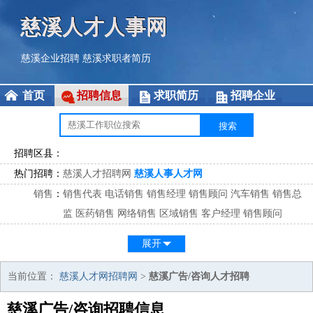
慈溪人才人事网
慈溪企业招聘
慈溪求职者简历
首页
招聘信息
求职简历
招聘企业
招聘区县：
热门招聘：
慈溪人才招聘网
慈溪人事人才网
销售
：
销售代表
电话销售
销售经理
销售顾问
汽车销售
销售总
监
医药销售
网络销售
区域销售
客户经理
销售顾问
市场
：
市场专员
市场经理
市场拓展
市场调研
市场策划
策划经
展开
理
客服
：
客服专员
电话客服
客服经理
售后服务
客户关系
客服总
当前位置：
慈溪人才网招聘网
>
慈溪广告/咨询人才招聘
监
慈溪广告/咨询招聘信息