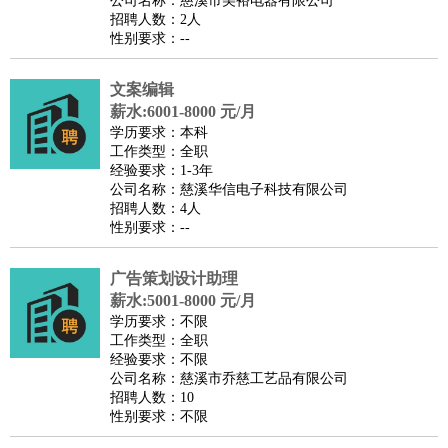
公司名称：慈溪市美裕电器有限公司
家庭管家
招聘人数：2人
性别要求：--
物业管理
：
物业维修
物业管理
物业招商
物业经理
淘宝/网店
：
淘宝客服
淘宝美工
淘宝店长
淘宝推广
淘宝装修
淘宝策
文案编辑
划
淘宝模特
薪水:6001-8000 元/月
财务/会计
：
会计
学历要求：本科
财务
出纳
审计
税务
财务分析
成本管理
工作类型：全职
教育/培训
：
教师
家教
幼教
教学管理
学术研究
培训策划
课程顾问
经验要求：1-3年
公司名称：慈溪华信电子科技有限公司
银行/证券
：
理财顾问
证券分析
银行柜员
拍卖师
操盘手
银行经理
信
招聘人数：4人
贷管理
性别要求：--
律师/法务
：
律师
律师助理
法务专员
专利顾问
合同管理
广告/咨询
：
文案
广告制作
咨询顾问
创意总监
广告策划
会展策划
婚
广告策划设计助理
薪水:5001-8000 元/月
礼策划
媒介策划
咨询经理
客户主管
摄影师
学历要求：不限
美术/设计
：
服装设计
平面设计
美编
家具设计
美术老师
室内设计
包
工作类型：全职
经验要求：不限
装设计
动画设计
珠宝设计
店面设计
UI设计
公司名称：慈溪市乔慈工艺品有限公司
编辑/出版
：
编辑
记者
出版
发行
专栏作家
排版设计
招聘人数：10
性别要求：不限
翻译/语言
：
英语翻译
日语翻译
俄语翻译
韩语翻译
法语翻译
德语翻
译
小语种