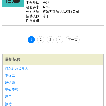
睡员
狗粮试吃员
手模
陪跑族
网购砍价师
色彩搭配师
品
工作类型：全职
经验要求：1-3年
酒师
公司名称：慈溪万盈纺织品有限公司
招聘人数：若干
性别要求：--
1
2
3
4
下一页
最新招聘
游戏运营负责人
电焊工
烧烤师
宠物美容
焊工
接待