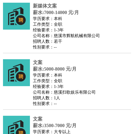
新媒体文案
医疗/药剂
：
医生
护士
药剂师
理疗师
导医
营养师
心理医生
中医
薪水:7000-14000 元/月
运动/健身
：
健身教练
瑜伽教练
舞蹈老师
游泳教练
台球教练
高尔夫
学历要求：本科
工作类型：全职
助理
体育解说员
体育记者
足球教练
经验要求：1-3年
环境保护
：
污水处理
环保检测
环境管理
环境绿化
水质检测员
公司名称：慈溪市辉航机械有限公司
招聘人数：若干
政府公务
：
性别要求：--
房地产
：
房产销售
置业顾问
房产客服
房产策划
房产店员
房产中
介
房产内勤
房产评估师
文案
建筑/装修
：
土木工程
薪水:5000-8000 元/月
工程监理
造价师
安全专员
项目管理
园林设计
学历要求：本科
测绘员
建筑工
装修工
工作类型：全职
人事/行政
：
文员
前台
秘书
人事专员
人事经理
行政助理
行政主管
经验要求：1-3年
公司名称：慈溪扫歌娱乐有限公司
招聘专员
招聘经理
猎头顾问
培训专员
招聘人数：1人
高级管理
：
总监
总裁助理
副总裁
总经理
合伙人
CEO
CTO
CFO
性别要求：--
CPO
文案
农林牧渔
：
养殖人员
饲养业务
农艺师
畜牧师
饲料研发
薪水:3500-7000 元/月
好玩职业
：
酒店试睡员
美食品尝师
旅游体验师
职业拥抱师
酒店试
学历要求：大专以上