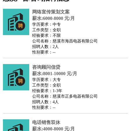
公关
：
公关员
公关经理
媒介专员
媒介经理
会展专员
技工/工人
：
普工
电工
木工
钳工
焊工
钣金工
锅炉工
油漆工
缝纫工
网络宣传策划文案
维修工
水暖工
车工
叉车工
手机维修
电梯工
操作工
包
薪水:6000-8000 元/月
学历要求：中专
装工
水泥工
钢筋工
纺织工
管道工
样衣工
装卸工
工作类型：全职
生产/研发
：
质量管理
生产组长
车间主任
工艺设计
生产总监
高级工
经验要求：不限
公司名称：慈溪市海昌电器有限公司
程师
招聘人数：2人
机械/仪表
：
机械工程
仪器仪表
机电
版图设计
性别要求：--
司机
：
商务司机
客车司机
货车司机
出租车司机
班车司机
驾校
教练
咨询顾问信贷
带车司机
地铁司机
高铁司机
小车司机
快车司机
专
薪水:8001-10000 元/月
车司机
学历要求：大专
物流/仓储
：
快递员
仓库管理
搬运工
物流专员
物流经理
调度员
工作类型：全职
经验要求：1-3年
贸易/采购
：
外贸专员
外贸经理
采购员
采购经理
商务专员
报关员
买
公司名称：慈溪市正多电器有限公司
手
招聘人数：4人
性别要求：--
保险/理赔
：
保险推销
保险顾问
核保理赔
保险经纪人
保险精算师
契
约管理
保险内勤
电话销售双休
餐饮类
：
厨师
服务员
传菜员
面点师
洗碗工
后厨
杂工
学徒
咖啡
薪水:4000-8000 元/月