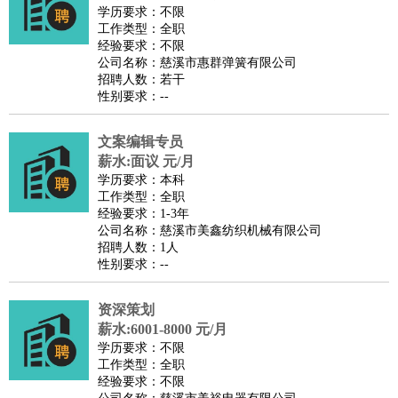
师
茶艺师
迎宾
学历要求：不限
工作类型：全职
酒店/旅游
：
酒店前台
酒店服务员
行李员
大堂经理
酒店管理
酒店管
经验要求：不限
家
导游
旅游顾问
签证专员
订票员
试睡师
公司名称：慈溪市惠群弹簧有限公司
招聘人数：若干
超市/销售
：
促销导购
营业员
收银员
理货员
食品加工
品类管理
店长
性别要求：--
美容/美发
：
发型师
美容师
化妆师
美甲师
美发助理
洗头工
美体师
美容顾问
美容助理
美容店长
宠物美容
文案编辑专员
保健/按摩
：
按摩师
薪水:面议 元/月
针灸推拿
足疗师
搓澡工
盲人按摩
学历要求：本科
娱乐/影视
：
礼仪
调酒师
摄影师
主持人
配音员
后期制作
场务
群众
工作类型：全职
演员
音效师
灯光师
编剧
主播
经验要求：1-3年
公司名称：慈溪市美鑫纺织机械有限公司
技术开发
：
程序员
网页设计
技术专员
软件工程师
测试工程师
运维
招聘人数：1人
工程师
技术支持
硬件工程师
系统工程师
通信工程师
数
性别要求：--
据工程师
前端工程师
APP开发
算法工程师
资深策划
产品管理
：
产品经理
产品运营
产品助理
项目经理
高级产品经理
产
薪水:6001-8000 元/月
品实习生
SEO
学历要求：不限
电子/电气
：
无线电
电路工程
自动化
电子维修
产品工艺
工作类型：全职
经验要求：不限
家政/安保
：
保洁
保姆
保安
月嫂
钟点工
洗衣工
护工
育婴师
送水工