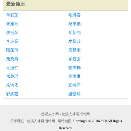
最新简历
单彩芝
毛博春
来娟欣
葛果勋
焦冠荣
岳新尧
李亦高
水梨芸
顾菡琦
厉昌南
詹桑宛
廖智玄
肖捷仁
辅浩桦
岳蓉瑶
赛雨琳
来诗依
丘瀚洋
郭妮芸
梁珊瑜
慈溪人才网 - 慈溪人才网招聘网
关于我们
慈溪人才网招聘网
网站地图
Copyright © 2010-2026 All Rights
Reserved.