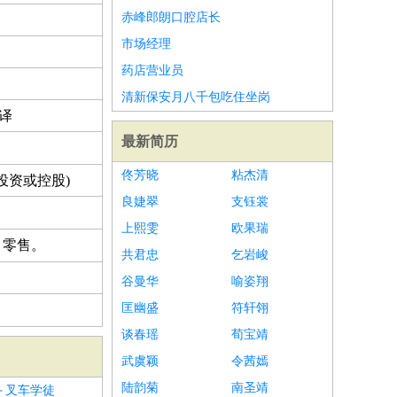
赤峰郎朗口腔店长
市场经理
药店营业员
清新保安月八千包吃住坐岗
翻译
最新简历
佟芳晓
粘杰清
投资或控股)
良婕翠
支钰裳
上熙雯
欧果瑞
、零售。
共君忠
乞岩峻
谷曼华
喻姿翔
匡幽盛
符轩翎
谈春瑶
荀宝靖
武虞颖
令茜嫣
陆韵菊
南圣靖
＋叉车学徒