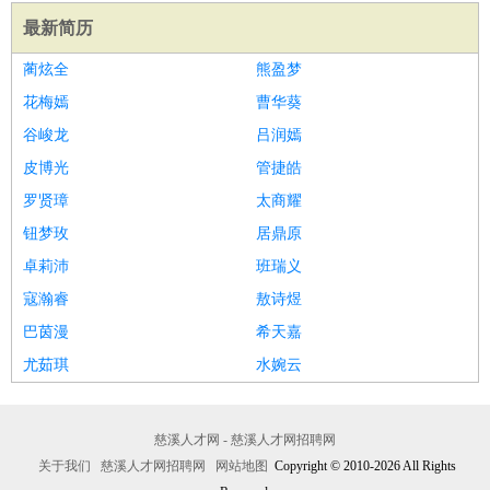
最新简历
蔺炫全
熊盈梦
花梅嫣
曹华葵
谷峻龙
吕润嫣
皮博光
管捷皓
罗贤璋
太商耀
钮梦玫
居鼎原
卓莉沛
班瑞义
寇瀚睿
敖诗煜
巴茵漫
希天嘉
尤茹琪
水婉云
慈溪人才网 - 慈溪人才网招聘网
关于我们
慈溪人才网招聘网
网站地图
Copyright © 2010-2026 All Rights