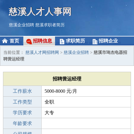
慈溪人才人事网
慈溪企业招聘
慈溪求职者简历
首页
招聘信息
求职简历
招聘企业
当前位置：
慈溪人才网招聘网
>
慈溪企业招聘
>
慈溪市琦杰电器招
聘营运经理
招聘营运经理
工作薪水
5000-8000 元/月
招聘人数
工作类型
1人
全职
性别要求
学历要求
-
大专
工作经验
年龄要求
3-5年