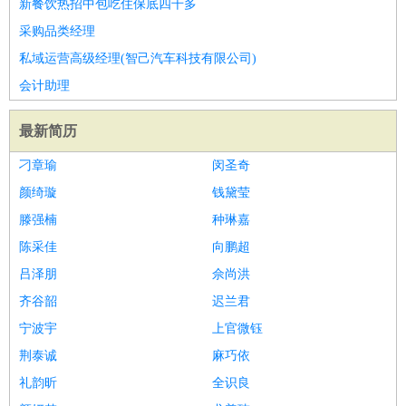
新餐饮热招中包吃住保底四千多
采购品类经理
私域运营高级经理(智己汽车科技有限公司)
会计助理
最新简历
刁章瑜
闵圣奇
颜绮璇
钱黛莹
滕强楠
种琳嘉
陈采佳
向鹏超
吕泽朋
佘尚洪
齐谷韶
迟兰君
宁波宇
上官微钰
荆泰诚
麻巧依
礼韵昕
全识良