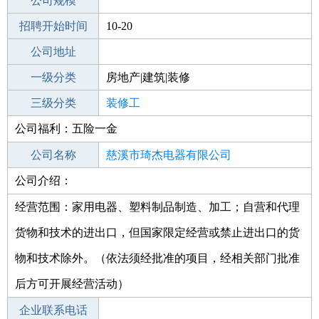
工作地点
公司规模
招聘开始时间
公司电话
10-20
招聘结束时间
公司地址
2021-11-23
一级分类
房地产|建筑|装修
二级分类
三级分类
建筑/装修
装修工
公司福利：五险一金
其他行业
公司名称
慈溪市琦杰电器有限公司
公司介绍：
公司类型
有限责任公司(自然人投资或控股)
经营范围：家用电器、塑料制品制造、加工；自营和代理
货物和技术的进出口，但国家限定经营或禁止进出口的货
物和技术除外。（依法须经批准的项目，经相关部门批准
后方可开展经营活动）
企业联系电话