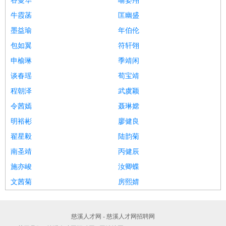
谷曼华
喻姿翔
牛霞菡
匡幽盛
墨益瑜
年伯伦
包如翼
符轩翎
申榆琳
季靖闲
谈春瑶
荀宝靖
程朝泽
武虞颖
令茜嫣
聂琳嫦
明裕彬
廖健良
翟星毅
陆韵菊
南圣靖
丙健辰
施亦峻
汝卿蝶
文茜菊
房熙婧
慈溪人才网 - 慈溪人才网招聘网