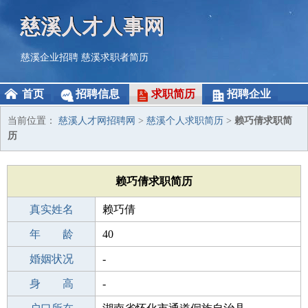
慈溪人才人事网
慈溪企业招聘
慈溪求职者简历
首页
招聘信息
求职简历
招聘企业
当前位置：
慈溪人才网招聘网
>
慈溪个人求职简历
>
赖巧倩求职简
历
赖巧倩求职简历
真实姓名
赖巧倩
性 别
年 龄
女
40
出生年月
婚姻状况
1986-01-24
-
学 历
身 高
高中
-