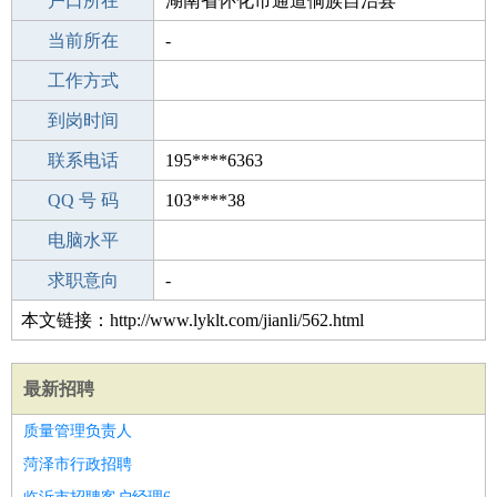
毕业学校
户口所在
温州江南中学
湖南省怀化市通道侗族自治县
所学专业
当前所在
-
-
工作经验
工作方式
14
驾 照
到岗时间
无
期望月薪
联系电话
195****6363
手机号码
QQ 号 码
195****6363
103****38
微信号码
电脑水平
195****6363
外语水平
求职意向
-
本文链接：http://www.lyklt.com/jianli/562.html
最新招聘
质量管理负责人
菏泽市行政招聘