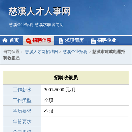
慈溪人才人事网
慈溪企业招聘
慈溪求职者简历
首页
招聘信息
求职简历
招聘企业
当前位置：
慈溪人才网招聘网
>
慈溪企业招聘
>
慈溪市建成电器招
聘收银员
招聘收银员
工作薪水
3001-5000 元/月
招聘人数
工作类型
2人
全职
性别要求
学历要求
-
不限
工作经验
年龄要求
不限