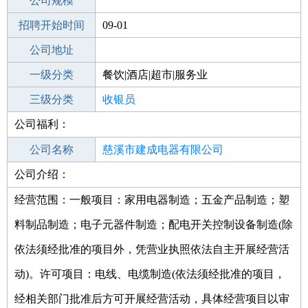
工作地点
公司规模
招聘开始时间
公司电话
09-01
招聘结束时间
公司地址
2021-10-02
一级分类
餐饮|酒店|超市|服务业
二级分类
三级分类
超市/销售
收银员
公司福利：
其他行业
公司名称
慈溪市建成电器有限公司
公司介绍：
公司类型
有限责任公司(自然人投资或控股)
经营范围：一般项目：家用电器制造；五金产品制造；塑
料制品制造；电子元器件制造；配电开关控制设备制造(除
依法须经批准的项目外，凭营业执照依法自主开展经营活
动)。许可项目：电线、电缆制造(依法须经批准的项目，
经相关部门批准后方可开展经营活动，具体经营项目以审