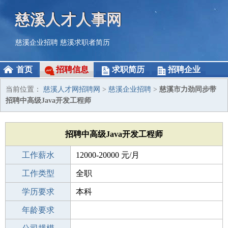
慈溪人才人事网
慈溪企业招聘
慈溪求职者简历
首页
招聘信息
求职简历
招聘企业
当前位置：
慈溪人才网招聘网
>
慈溪企业招聘
>
慈溪市力劲同步带
招聘中高级Java开发工程师
招聘中高级Java开发工程师
工作薪水
12000-20000 元/月
招聘人数
工作类型
若干
全职
性别要求
学历要求
-
本科
工作经验
年龄要求
3-5年