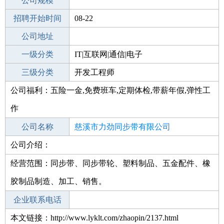
工作地点
公司规模
招聘开始时间
公司电话
08-22
招聘结束时间
公司地址
2021-10-22
一级分类
IT|互联网|通信|电子
二级分类
三级分类
技术开发
开发工程师
公司福利：五险一金,免费班车,定期体检,带薪年假,弹性工
其他行业
作
公司名称
慈溪市力劲同步带有限公司
公司介绍：
公司类型
有限责任公司(自然人投资或控股)
经营范围：同步带、同步带轮、塑料制品、五金配件、橡
胶制品制造、加工、销售。
企业联系电话
本文链接：http://www.lyklt.com/zhaopin/2137.html