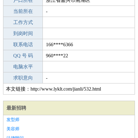
毕业学校
户口所在
成都第三十一中学
浙江省嘉兴市南湖区
所学专业
当前所在
-
-
工作经验
工作方式
0
驾 照
到岗时间
C照
期望月薪
联系电话
166****6366
手机号码
QQ 号 码
166****6366
960****22
微信号码
电脑水平
166****6366
外语水平
求职意向
-
本文链接：http://www.lyklt.com/jianli/532.html
最新招聘
发型师
美容师