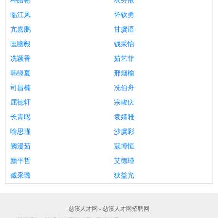
种皓彬
衣芬依
临江风
怀钦勇
亢嘉鹏
甘虞语
匡幽毅
钱采怡
冼颖香
茹艺菲
韩绿夏
邢烟榆
司昌楠
冼伯舟
屈德轩
宗峻庆
长青聪
袁婧雅
喻思瑾
沙虞彩
阙漫茹
寇博恒
颜平哲
艾德瑾
臧采璐
狄益光
慈溪人才网 - 慈溪人才网招聘网