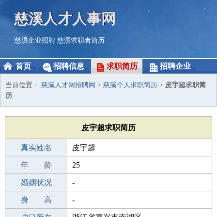
慈溪人才人事网
慈溪企业招聘
慈溪求职者简历
首页
招聘信息
求职简历
招聘企业
当前位置：
慈溪人才网招聘网
>
慈溪个人求职简历
>
皮宇超求职简
历
皮宇超求职简历
真实姓名
皮宇超
性 别
年 龄
男
25
出生年月
婚姻状况
2001-07-28
-
学 历
身 高
高中
-