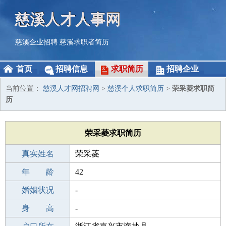
慈溪人才人事网
慈溪企业招聘
慈溪求职者简历
首页
招聘信息
求职简历
招聘企业
当前位置：
慈溪人才网招聘网
>
慈溪个人求职简历
>
荣采菱求职简
历
荣采菱求职简历
真实姓名
荣采菱
性 别
年 龄
女
42
出生年月
婚姻状况
1984-01-09
-
学 历
身 高
中学
-