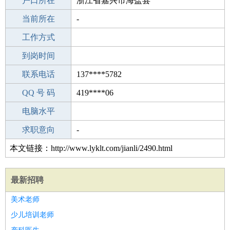
毕业学校
户口所在
中学
浙江省嘉兴市海盐县
所学专业
当前所在
-
-
工作经验
工作方式
20
驾 照
到岗时间
无
期望月薪
联系电话
137****5782
手机号码
QQ 号 码
137****5782
419****06
微信号码
电脑水平
137****5782
外语水平
求职意向
-
本文链接：http://www.lyklt.com/jianli/2490.html
最新招聘
美术老师
少儿培训老师