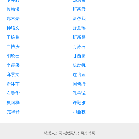
伊尧毅
郎浩余
佟梅漫
斯菡君
郑木豪
涂敬熙
种绍文
舒雁瑶
干棕曲
斯新耀
白博庆
万涛石
阳欣邑
甘西超
李霞采
杭励帆
麻景文
连怡萱
希沐芊
同倚绮
右曼华
孔善诚
夏国桦
许翾雅
亢华舒
和燕枝
慈溪人才网 - 慈溪人才网招聘网