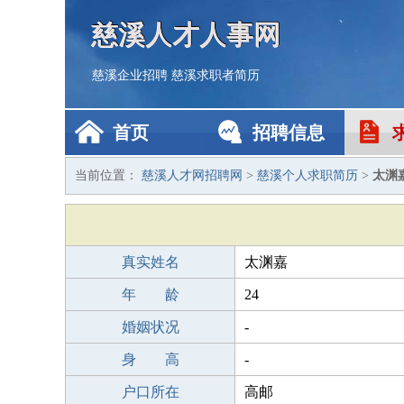
慈溪人才人事网
慈溪企业招聘
慈溪求职者简历
首页
招聘信息
当前位置：
慈溪人才网招聘网
>
慈溪个人求职简历
>
太渊
真实姓名
太渊嘉
年 龄
24
婚姻状况
-
身 高
-
户口所在
高邮