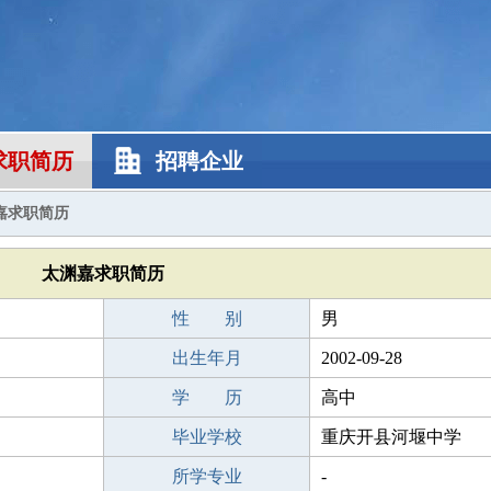
求职简历
招聘企业
嘉求职简历
太渊嘉求职简历
性 别
男
出生年月
2002-09-28
学 历
高中
毕业学校
重庆开县河堰中学
所学专业
-