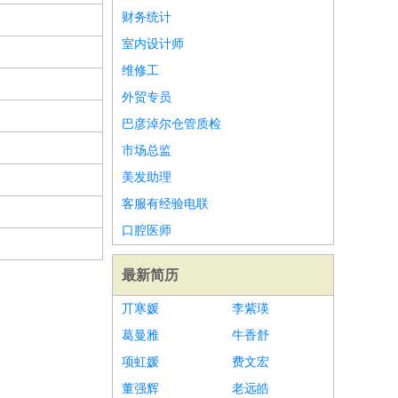
财务统计
室内设计师
维修工
外贸专员
巴彦淖尔仓管质检
市场总监
美发助理
客服有经验电联
口腔医师
最新简历
丌寒媛
李紫瑛
葛曼雅
牛香舒
项虹媛
费文宏
董强辉
老远皓