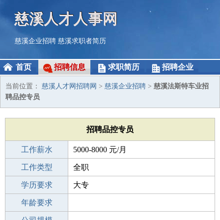
慈溪人才人事网
慈溪企业招聘
慈溪求职者简历
首页
招聘信息
求职简历
招聘企业
当前位置：
慈溪人才网招聘网
>
慈溪企业招聘
>
慈溪法斯特车业招
聘品控专员
招聘品控专员
工作薪水
5000-8000 元/月
招聘人数
工作类型
1人
全职
性别要求
学历要求
-
大专
工作经验
年龄要求
1-3年