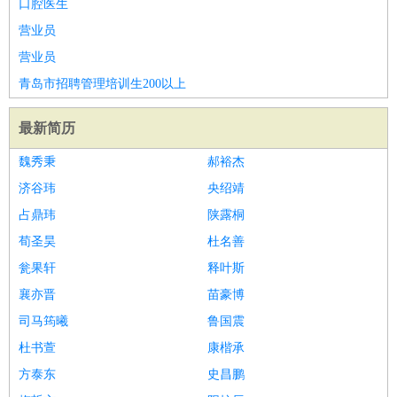
口腔医生
营业员
营业员
青岛市招聘管理培训生200以上
最新简历
魏秀秉
郝裕杰
济谷玮
央绍靖
占鼎玮
陕露桐
荀圣昊
杜名善
瓮果轩
释叶斯
襄亦晋
苗豪博
司马筠曦
鲁国震
杜书萱
康楷承
方泰东
史昌鹏