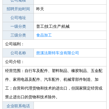
工作地点
公司规模
招聘开始时间
公司电话
昨天
招聘结束时间
公司地址
2021-12-07
一级分类
普工|技工|生产|机械
二级分类
三级分类
生产/研发
食品加工
公司福利：
其他行业
公司名称
慈溪法斯特车业有限公司
公司介绍：
公司类型
有限责任公司(自然人投资或控股)
经营范围：自行车及配件、塑料制品、橡胶制品、五金配
件、家用电器及配件、汽车配件、机械零部件制造、加
工；自营和代理货物和技术的进出口，但国家限定经营或
禁止进出口的货物和技术除外。
企业联系电话