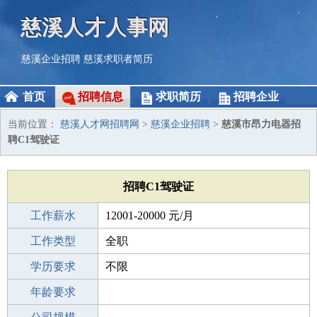
慈溪人才人事网
慈溪企业招聘
慈溪求职者简历
首页
招聘信息
求职简历
招聘企业
当前位置：
慈溪人才网招聘网
>
慈溪企业招聘
>
慈溪市昂力电器招
聘C1驾驶证
招聘C1驾驶证
工作薪水
12001-20000 元/月
招聘人数
工作类型
8人
全职
性别要求
学历要求
-
不限
工作经验
年龄要求
不限