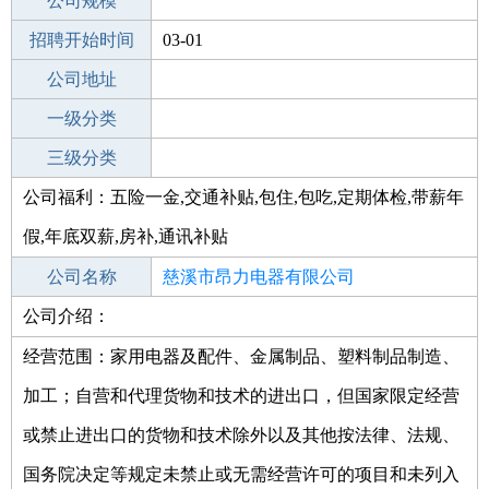
工作地点
公司规模
招聘开始时间
公司电话
03-01
招聘结束时间
公司地址
2022-04-07
一级分类
二级分类
三级分类
公司福利：五险一金,交通补贴,包住,包吃,定期体检,带薪年
其他行业
假,年底双薪,房补,通讯补贴
公司名称
慈溪市昂力电器有限公司
公司介绍：
公司类型
有限责任公司(自然人投资或控股)
经营范围：家用电器及配件、金属制品、塑料制品制造、
加工；自营和代理货物和技术的进出口，但国家限定经营
或禁止进出口的货物和技术除外以及其他按法律、法规、
国务院决定等规定未禁止或无需经营许可的项目和未列入