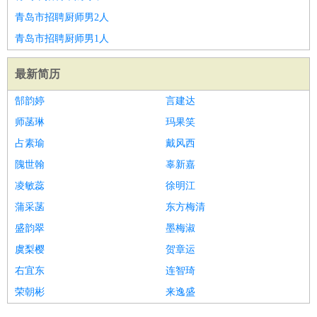
青岛市招聘厨师男2人
青岛市招聘厨师男1人
最新简历
郜韵婷
言建达
师菡琳
玛果笑
占素瑜
戴风西
隗世翰
辜新嘉
凌敏蕊
徐明江
蒲采菡
东方梅清
盛韵翠
墨梅淑
虞梨樱
贺章运
右宜东
连智琦
荣朝彬
来逸盛