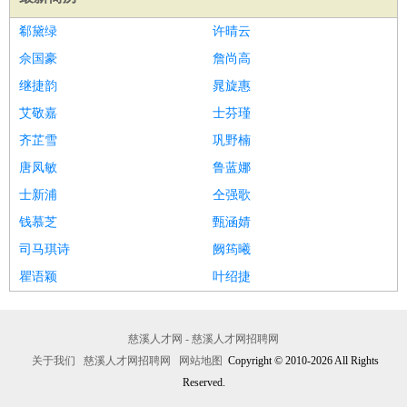
郗黛绿
许晴云
佘国豪
詹尚高
继捷韵
晁旋惠
艾敬嘉
士芬瑾
齐芷雪
巩野楠
唐凤敏
鲁蓝娜
士新浦
仝强歌
钱慕芝
甄涵婧
司马琪诗
阙筠曦
瞿语颖
叶绍捷
慈溪人才网 - 慈溪人才网招聘网
关于我们
慈溪人才网招聘网
网站地图
Copyright © 2010-2026 All Rights
Reserved.