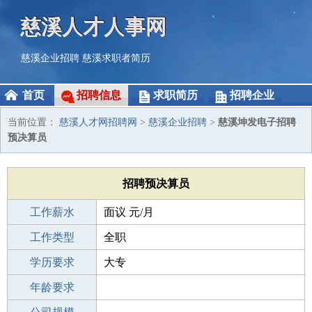
慈溪人才人事网
慈溪企业招聘
慈溪求职者简历
首页
招聘信息
求职简历
招聘企业
当前位置：
慈溪人才网招聘网
>
慈溪企业招聘
>
慈溪坤发电子招聘
预决算员
招聘预决算员
工作薪水
面议 元/月
招聘人数
工作类型
2人
全职
性别要求
学历要求
-
大专
工作经验
年龄要求
不限