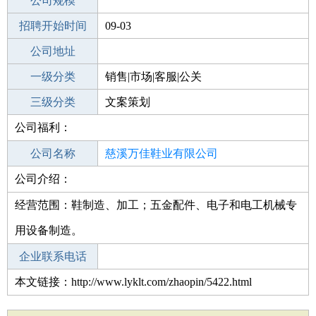
工作地点
公司规模
招聘开始时间
公司电话
09-03
招聘结束时间
公司地址
2021-10-21
一级分类
销售|市场|客服|公关
二级分类
三级分类
市场
文案策划
公司福利：
其他行业
公司名称
慈溪万佳鞋业有限公司
公司介绍：
公司类型
有限责任公司(自然人投资或控股)
经营范围：鞋制造、加工；五金配件、电子和电工机械专
用设备制造。
企业联系电话
本文链接：http://www.lyklt.com/zhaopin/5422.html