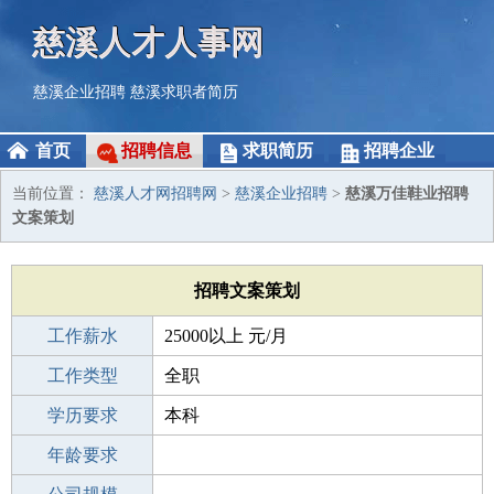
慈溪人才人事网
慈溪企业招聘
慈溪求职者简历
首页
招聘信息
求职简历
招聘企业
当前位置：
慈溪人才网招聘网
>
慈溪企业招聘
>
慈溪万佳鞋业招聘
文案策划
招聘文案策划
工作薪水
25000以上 元/月
招聘人数
工作类型
1人
全职
性别要求
学历要求
-
本科
工作经验
年龄要求
不限