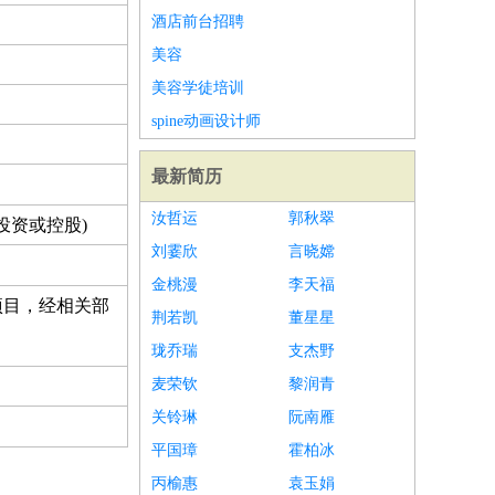
酒店前台招聘
美容
美容学徒培训
spine动画设计师
最新简历
汝哲运
郭秋翠
投资或控股)
刘霎欣
言晓嫦
金桃漫
李天福
项目，经相关部
荆若凯
董星星
珑乔瑞
支杰野
麦荣钦
黎润青
关铃琳
阮南雁
平国璋
霍柏冰
丙榆惠
袁玉娟