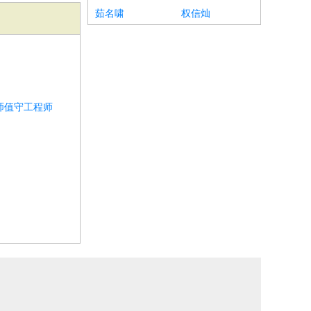
茹名啸
权信灿
师值守工程师