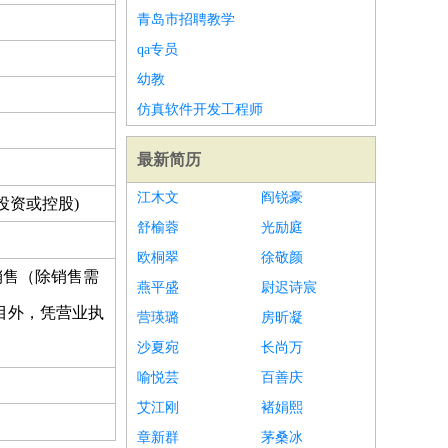
青岛市招聘教学
qa专员
幼教
仿真软件开发工程师
最新简历
江木文
阎锐豪
投资或控股)
舒榆蓉
光励庭
欧桐翠
徐敬颜
销售（除销售需
燕平盛
尉迟诗宸
目外，凭营业执
营瑛璐
房昕凝
沙夏宛
长尚万
喻悦芸
百善庆
艾江刚
褚娟熙
章新群
茅桑冰