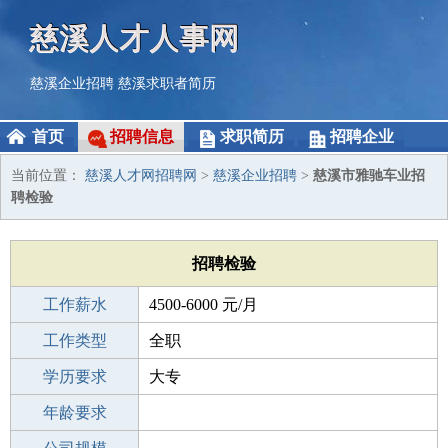
慈溪人才人事网
慈溪企业招聘
慈溪求职者简历
首页
招聘信息
求职简历
招聘企业
当前位置：
慈溪人才网招聘网
>
慈溪企业招聘
>
慈溪市雅驰车业招
聘检验
招聘检验
工作薪水
4500-6000 元/月
招聘人数
工作类型
1人
全职
性别要求
学历要求
-
大专
工作经验
年龄要求
不限