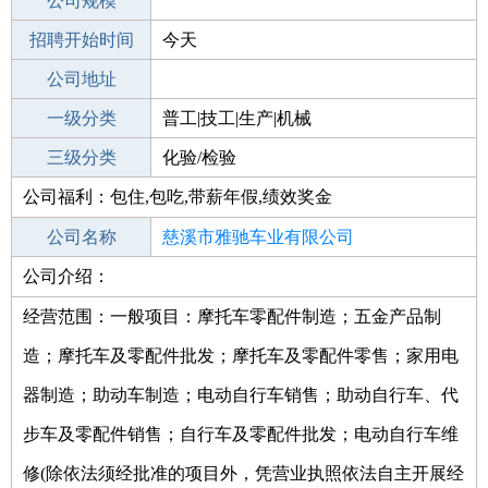
工作地点
公司规模
招聘开始时间
公司电话
今天
招聘结束时间
公司地址
2021-12-29
一级分类
普工|技工|生产|机械
二级分类
三级分类
生产/研发
化验/检验
公司福利：包住,包吃,带薪年假,绩效奖金
其他行业
制药/生物工程/医护
公司名称
慈溪市雅驰车业有限公司
公司介绍：
公司类型
有限责任公司(自然人投资或控股)
经营范围：一般项目：摩托车零配件制造；五金产品制
造；摩托车及零配件批发；摩托车及零配件零售；家用电
器制造；助动车制造；电动自行车销售；助动自行车、代
步车及零配件销售；自行车及零配件批发；电动自行车维
修(除依法须经批准的项目外，凭营业执照依法自主开展经