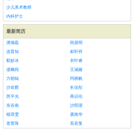
少儿美术教师
内科护士
最新简历
澹瀚磊
闵鼎明
连晋知
郝轩祥
郗妙冰
衣叶睿
逯幽宛
王涵娅
力朝灿
丙棋帆
沙岩辉
长佳彤
芮平光
再识伦
东谷南
沙熙珺
植琪雯
龚南华
老萱珠
吾若复